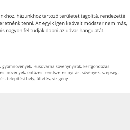
nkhoz, házunkhoz tartozó területet tagolttá, rendezetté
eretnénk tenni. Az egyik igen kedvelt módszer nem más,
is nagyon fel tudják dobni az udvar hangulatát.
,
gyomnövények
,
Husqvarna sövénynyírók
,
kertgondozás
,
és
,
növények
,
öntözés
,
rendszeres nyírás
,
sövények
,
szépség
,
tés
,
telepítési hely
,
ültetés
,
vízigény