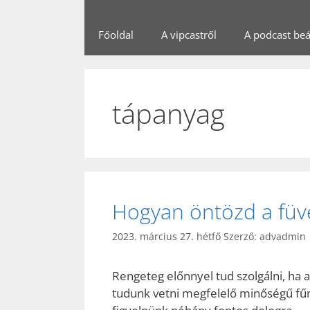
Főoldal
A vipcastről
A podcast beál
tápanyag
Hogyan öntözd a füve
2023. március 27. hétfő
Szerző:
advadmin
Rengeteg előnnyel tud szolgálni, ha a
tudunk vetni megfelelő minőségű fűm