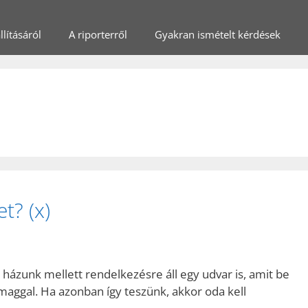
lításáról
A riporterről
Gyakran ismételt kérdések
t? (x)
 házunk mellett rendelkezésre áll egy udvar is, amit be
aggal. Ha azonban így teszünk, akkor oda kell