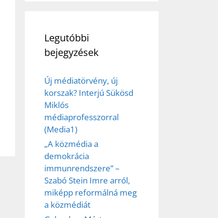
Legutóbbi
bejegyzések
Új médiatörvény, új
korszak? Interjú Sükösd
Miklós
médiaprofesszorral
(Media1)
„A közmédia a
demokrácia
immunrendszere” –
Szabó Stein Imre arról,
miképp reformálná meg
a közmédiát