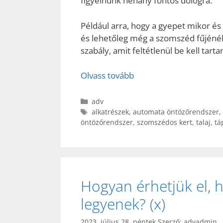
figyelnünk néhány fontos dologra.
Például arra, hogy a gyepet mikor é
és lehetőleg még a szomszéd fűjénél 
szabály, amit feltétlenül be kell tar
Olvass tovább
Kategória
adv
Címkék
alkatrészek
,
automata öntözőrendszer
,
öntözőrendszer
,
szomszédos kert
,
talaj
,
tá
Hogyan érhetjük el, 
legyenek? (x)
2023. július 28. péntek
Szerző:
advadmin