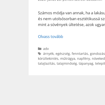
Számos módja van annak, ha a lakásu
és nem utolsósorban esztétikussá sz
mint a sövények ültetése, azok ugyan
Olvass tovább
Kategória
adv
Címkék
árnyék
,
egészség
,
fenntartás
,
gondozás
körültekintés
,
műtrágya
,
napfény
,
növeked
talajlazítás
,
talajminőség
,
tápanyag
,
telepí