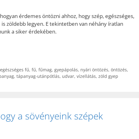
s hogyan érdemes öntözni ahhoz, hogy szép, egészséges,
is zöldebb legyen. E tekintetben van néhány íratlan
tanunk a siker érdekében.
egészséges fű
,
fű
,
fűmag
,
gyepápolás
,
nyári öntözés
,
öntözés
,
panyag
,
tápanyag-utánpótlás
,
udvar
,
vízellátás
,
zöld gyep
hogy a sövényeink szépek