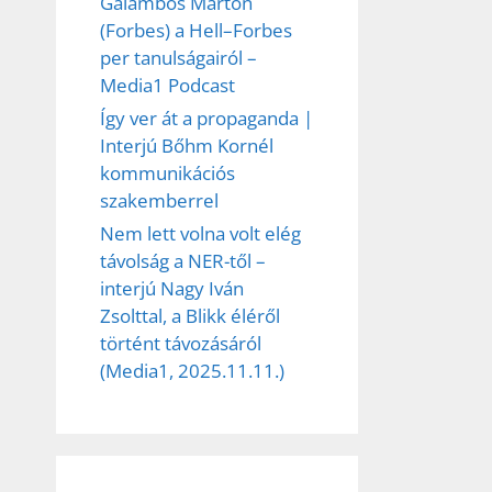
Galambos Márton
(Forbes) a Hell–Forbes
per tanulságairól –
Media1 Podcast
Így ver át a propaganda |
Interjú Bőhm Kornél
kommunikációs
szakemberrel
Nem lett volna volt elég
távolság a NER-től –
interjú Nagy Iván
Zsolttal, a Blikk éléről
történt távozásáról
(Media1, 2025.11.11.)