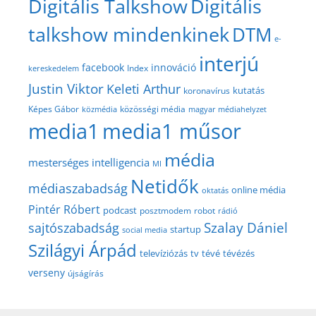
Digitális Talkshow
Digitális
talkshow mindenkinek
DTM
e-
interjú
facebook
innováció
Index
kereskedelem
Justin Viktor
Keleti Arthur
kutatás
koronavírus
közösségi média
Képes Gábor
közmédia
magyar médiahelyzet
media1
media1 műsor
média
mesterséges intelligencia
MI
Netidők
médiaszabadság
online média
oktatás
Pintér Róbert
podcast
posztmodem
robot
rádió
Szalay Dániel
sajtószabadság
startup
social media
Szilágyi Árpád
televíziózás
tv
tévé
tévézés
verseny
újságírás