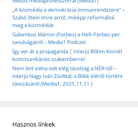
Miklós médiaprofesszorral (Media1)
„A közmédia a demokrácia immunrendszere” –
Szabó Stein Imre arról, miképp reformálná
meg a közmédiát
Galambos Márton (Forbes) a Hell–Forbes per
tanulságairól – Media1 Podcast
Így ver át a propaganda | Interjú Bőhm Kornél
kommunikációs szakemberrel
Nem lett volna volt elég távolság a NER-től –
interjú Nagy Iván Zsolttal, a Blikk éléről történt
távozásáról (Media1, 2025.11.11.)
Hasznos linkek