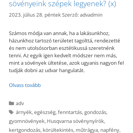
sövényeink szépek legyenek? (x)
2023. július 28. péntek
Szerző:
advadmin
Számos módja van annak, ha a lakásunkhoz,
házunkhoz tartozó területet tagolttá, rendezetté
és nem utolsósorban esztétikussá szeretnénk
tenni. Az egyik igen kedvelt módszer nem más,
mint a sövények ültetése, azok ugyanis nagyon fel
tudják dobni az udvar hangulatát.
Olvass tovább
Kategória
adv
Címkék
árnyék
,
egészség
,
fenntartás
,
gondozás
,
gyomnövények
,
Husqvarna sövénynyírók
,
kertgondozás
,
körültekintés
,
műtrágya
,
napfény
,