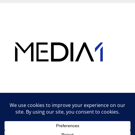
Hirdetés
Lifestyle tippek & trükkök