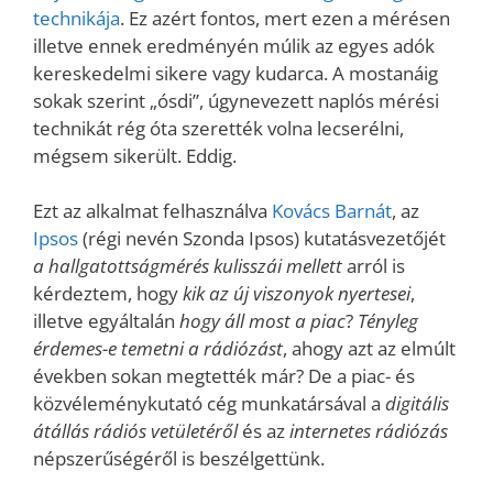
technikája
. Ez azért fontos, mert ezen a mérésen
illetve ennek eredményén múlik az egyes adók
kereskedelmi sikere vagy kudarca. A mostanáig
sokak szerint „ósdi”, úgynevezett naplós mérési
technikát rég óta szerették volna lecserélni,
mégsem sikerült. Eddig.
Ezt az alkalmat felhasználva
Kovács Barnát
, az
Ipsos
(régi nevén Szonda Ipsos) kutatásvezetőjét
a hallgatottságmérés kulisszái mellett
arról is
kérdeztem, hogy
kik az új viszonyok nyertesei
,
illetve egyáltalán
hogy áll most a piac
?
Tényleg
érdemes-e temetni a rádiózást
, ahogy azt az elmúlt
években sokan megtették már? De a piac- és
közvéleménykutató cég munkatársával a
digitális
átállás rádiós vetületéről
és az
internetes rádiózás
népszerűségéről is beszélgettünk.