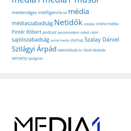
média
mesterséges intelligencia
MI
Netidők
médiaszabadság
online média
oktatás
Pintér Róbert
podcast
posztmodem
robot
rádió
Szalay Dániel
sajtószabadság
startup
social media
Szilágyi Árpád
televíziózás
tv
tévé
tévézés
verseny
újságírás