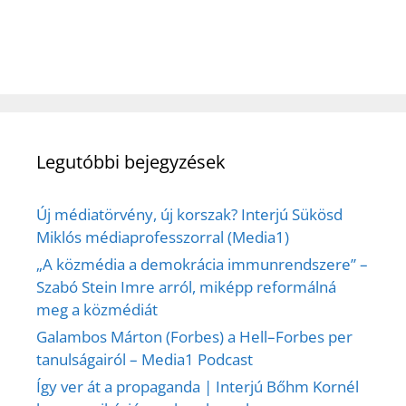
Legutóbbi bejegyzések
Új médiatörvény, új korszak? Interjú Sükösd
Miklós médiaprofesszorral (Media1)
„A közmédia a demokrácia immunrendszere” –
Szabó Stein Imre arról, miképp reformálná
meg a közmédiát
Galambos Márton (Forbes) a Hell–Forbes per
tanulságairól – Media1 Podcast
Így ver át a propaganda | Interjú Bőhm Kornél