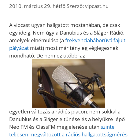
2010. március 29. hétfő
Szerző:
vipcast.hu
A vipcast ugyan hallgatott mostanában, de csak
egy ideig. Nem úgy a Danubius és a Sláger Rádió,
amelyek elnémulása (a
frekvenciaháborúvá fajult
pályázat
miatt) most már tényleg véglegesnek
mondható. De nem ez utóbbi az
egyetlen változás a rádiós piacon: nem sokkal a
Danubius és a Sláger eltűnése és a helyükre lépő
Neo FM és ClassFM megjelenése után
szinte
teljesen megváltozott a rádiós hallgatottságmérés