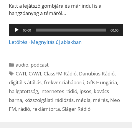
Katt a lejátszó gombjára és már indul is a
hangzóanyag a témáról…
Audió
00:00
00:00
lejátszó
Letöltés
·
Megnyitás új ablakban
Kategória
audio
,
podcast
Címkék
CATI
,
CAWI
,
ClassFM Rádió
,
Danubius Rádió
,
digitális átállás
,
frekvenciaháború
,
GfK Hungária
,
hallgatottság
,
internetes rádió
,
ipsos
,
kovács
barna
,
közszolgálati rádiózás
,
média
,
mérés
,
Neo
FM
,
rádió
,
reklámtorta
,
Sláger Rádió