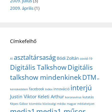
2009. július
(3)
2009. április
(1)
Címkefelhő
asztaltársaság
Bódi Zoltán
covid-19
AI
Digitális Talkshow
Digitális
talkshow mindenkinek
DTM
e-
interjú
facebook
innováció
Index
kereskedelem
Justin Viktor
Keleti Arthur
kutatás
koronavírus
közösségi média
Képes Gábor
közmédia
magyar médiahelyzet
media1
media1 műsor