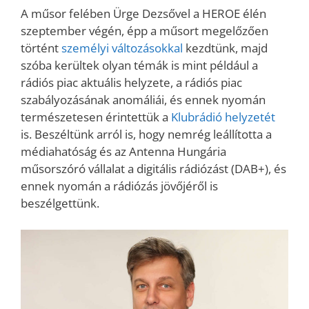
A műsor felében Ürge Dezsővel a HEROE élén
szeptember végén, épp a műsort megelőzően
történt
személyi változásokkal
kezdtünk, majd
szóba kerültek olyan témák is mint például a
rádiós piac aktuális helyzete, a rádiós piac
szabályozásának anomáliái, és ennek nyomán
természetesen érintettük a
Klubrádió helyzetét
is. Beszéltünk arról is, hogy nemrég leállította a
médiahatóság és az Antenna Hungária
műsorszóró vállalat a digitális rádiózást (DAB+), és
ennek nyomán a rádiózás jövőjéről is
beszélgettünk.