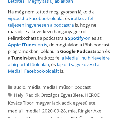
Letöltés
·
Megnyitás új ablakban
Ha még nem tetted meg, gyorsan lájkold a
vipcast.
hu Facebook-oldalát
és
iratkozz fel
teljesen ingyenesen a podcastra
is, hogy ne
maradj le a következő hanganyagokról!
Feliratkozhatsz a podcastra a
Spotify
-on
és az
Apple iTunes
-on is
, de megtalálod a főbb podcast
programokban, például a
Google Podcasts
ban és
a
TuneIn
-ban. Iratkozz fel
a Media1.hu hírlevelére
a hírportál főoldalán
, és
lájkold vagy kövesd a
Media1 Facebook-oldalát
is.
Kategória
audio
,
média
,
media1 műsor
,
podcast
Címkék
Helyi Rádiók Országos Egyesülete
,
HEROE
,
Kovács Tibor
,
magyar lapkiadók egyesülete
,
media1
,
media1 2020-09-28
,
mle
,
Ringier Axel