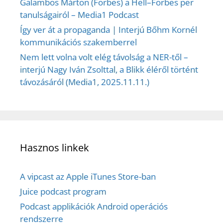
Galambos Márton (Forbes) a Hell–Forbes per
tanulságairól – Media1 Podcast
Így ver át a propaganda | Interjú Bőhm Kornél
kommunikációs szakemberrel
Nem lett volna volt elég távolság a NER-től –
interjú Nagy Iván Zsolttal, a Blikk éléről történt
távozásáról (Media1, 2025.11.11.)
Hasznos linkek
A vipcast az Apple iTunes Store-ban
Juice podcast program
Podcast applikációk Android operációs
rendszerre