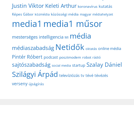
Justin Viktor
Keleti Arthur
kutatás
koronavírus
közösségi média
Képes Gábor
közmédia
magyar médiahelyzet
media1
media1 műsor
média
mesterséges intelligencia
MI
Netidők
médiaszabadság
online média
oktatás
Pintér Róbert
podcast
posztmodem
robot
rádió
Szalay Dániel
sajtószabadság
startup
social media
Szilágyi Árpád
televíziózás
tv
tévé
tévézés
verseny
újságírás