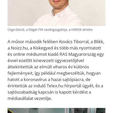
Ürge Dezső, a Sláger FM vezérigazgatója, a HEROE elnöke
A műsor második felében Kovács Tiborral, a Blikk,
a Noizz.hu, a Kiskegyed és több más nyomtatott
és online médiumot kiadó RAS Magyarország egy
évvel ezelőtt kinevezett ügyvezetőjével
áttekintettük az elmúlt viharos év különös
fejleményeit, így például megbeszéltük, hogyan
hatott a koronavírus a hazai sajtópiacra, de
érintettük az induló Telex.hu hírportál ügyét, és a
sajtószabadság kapcsán is kapott kérdést a
médiavállalat vezetője.