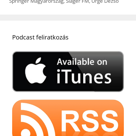
Springer Magyarország
,
Sláger FM
,
Ürge Dezső
Podcast feliratkozás