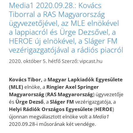
Media1 2020.09.28.: Kovács
Tiborral a RAS Magyarország
ügyvezetőjével, az MLE elnökével
a lappiacról és Ürge Dezsővel, a
HEROE új elnökével, a Sláger FM
vezérigazgatójával a rádiós piacról
2020. október 5. hétfő
Szerző:
vipcast.hu
Kovács Tibor,
a
Magyar Lapkiadók Egyesülete
(MLE)
elnöke, a
Ringier Axel Springer
Magyarország
(
RAS Magyarország
) ügyvezetője
és
Ürge Dezső
, a
Sláger FM
vezérigazgatója, a
Helyi Rádiók Országos Egyesülete
(
HEROE
)
újonnan megválasztott elnöke volt a
Media1
2020.09.28-i műsorának két vendége.