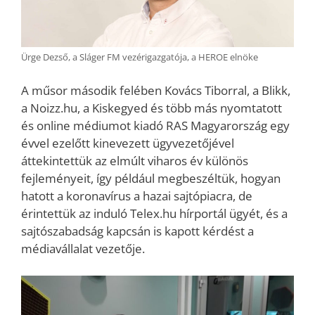
Ürge Dezső, a Sláger FM vezérigazgatója, a HEROE elnöke
A műsor második felében Kovács Tiborral, a Blikk,
a Noizz.hu, a Kiskegyed és több más nyomtatott
és online médiumot kiadó RAS Magyarország egy
évvel ezelőtt kinevezett ügyvezetőjével
áttekintettük az elmúlt viharos év különös
fejleményeit, így például megbeszéltük, hogyan
hatott a koronavírus a hazai sajtópiacra, de
érintettük az induló Telex.hu hírportál ügyét, és a
sajtószabadság kapcsán is kapott kérdést a
médiavállalat vezetője.