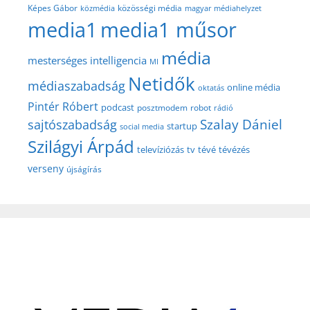
közösségi média
Képes Gábor
közmédia
magyar médiahelyzet
media1
media1 műsor
média
mesterséges intelligencia
MI
Netidők
médiaszabadság
online média
oktatás
Pintér Róbert
podcast
posztmodem
robot
rádió
Szalay Dániel
sajtószabadság
startup
social media
Szilágyi Árpád
televíziózás
tv
tévé
tévézés
verseny
újságírás