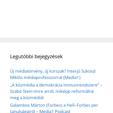
Legutóbbi bejegyzések
Új médiatörvény, új korszak? Interjú Sükösd
Miklós médiaprofesszorral (Media1)
„A közmédia a demokrácia immunrendszere” –
Szabó Stein Imre arról, miképp reformálná
meg a közmédiát
Galambos Márton (Forbes) a Hell–Forbes per
tanulságairól – Media1 Podcast