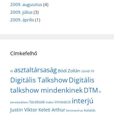
2009. augusztus
(4)
2009. július
(3)
2009. április
(1)
Címkefelhő
asztaltársaság
Bódi Zoltán
covid-19
AI
Digitális Talkshow
Digitális
talkshow mindenkinek
DTM
e-
interjú
facebook
innováció
Index
kereskedelem
Justin Viktor
Keleti Arthur
kutatás
koronavírus