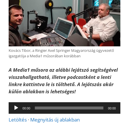
Kovács Tibor, a Ringier Axel Springer Magyarország ügyvezető
igazgatója a Media1 műsorában korábban
A Media1 műsora az alábbi lejátszó segítségével
visszahallgatható, illetve podcastként a lenti
linkre kattintva le is tölthető. A lejátszás akár
külön ablakban is lehetséges!
Audió
00:00
00:00
lejátszó
Letöltés
·
Megnyitás új ablakban