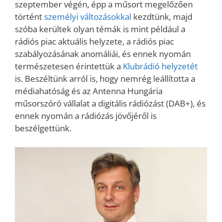
szeptember végén, épp a műsort megelőzően
történt
személyi változásokkal
kezdtünk, majd
szóba kerültek olyan témák is mint például a
rádiós piac aktuális helyzete, a rádiós piac
szabályozásának anomáliái, és ennek nyomán
természetesen érintettük a
Klubrádió helyzetét
is. Beszéltünk arról is, hogy nemrég leállította a
médiahatóság és az Antenna Hungária
műsorszóró vállalat a digitális rádiózást (DAB+), és
ennek nyomán a rádiózás jövőjéről is
beszélgettünk.