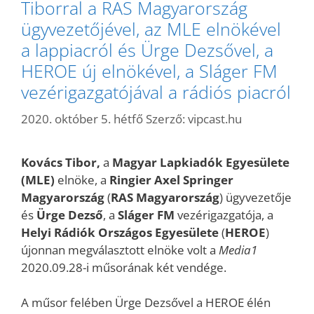
Tiborral a RAS Magyarország
ügyvezetőjével, az MLE elnökével
a lappiacról és Ürge Dezsővel, a
HEROE új elnökével, a Sláger FM
vezérigazgatójával a rádiós piacról
2020. október 5. hétfő
Szerző:
vipcast.hu
Kovács Tibor,
a
Magyar Lapkiadók Egyesülete
(MLE)
elnöke, a
Ringier Axel Springer
Magyarország
(
RAS Magyarország
) ügyvezetője
és
Ürge Dezső
, a
Sláger FM
vezérigazgatója, a
Helyi Rádiók Országos Egyesülete
(
HEROE
)
újonnan megválasztott elnöke volt a
Media1
2020.09.28-i műsorának két vendége.
A műsor felében Ürge Dezsővel a HEROE élén