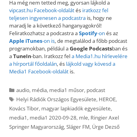
Ha még nem tetted meg, gyorsan lájkold a
vipcast.
hu Facebook-oldalát
és
iratkozz fel
teljesen ingyenesen a podcastra
is, hogy ne
maradj le a következő hanganyagokról!
Feliratkozhatsz a podcastra a
Spotify
-on
és az
Apple iTunes
-on is
, de megtalálod a főbb podcast
programokban, például a
Google Podcasts
ban és
a
TuneIn
-ban. Iratkozz fel
a Media1.hu hírlevelére
a hírportál főoldalán
, és
lájkold vagy kövesd a
Media1 Facebook-oldalát
is.
Kategória
audio
,
média
,
media1 műsor
,
podcast
Címkék
Helyi Rádiók Országos Egyesülete
,
HEROE
,
Kovács Tibor
,
magyar lapkiadók egyesülete
,
media1
,
media1 2020-09-28
,
mle
,
Ringier Axel
Springer Magyarország
,
Sláger FM
,
Ürge Dezső