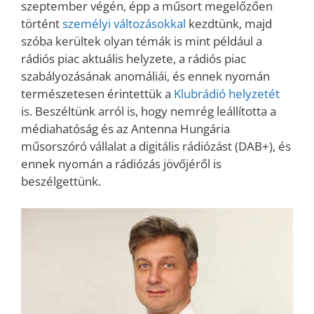
szeptember végén, épp a műsort megelőzően
történt
személyi változásokkal
kezdtünk, majd
szóba kerültek olyan témák is mint például a
rádiós piac aktuális helyzete, a rádiós piac
szabályozásának anomáliái, és ennek nyomán
természetesen érintettük a
Klubrádió helyzetét
is. Beszéltünk arról is, hogy nemrég leállította a
médiahatóság és az Antenna Hungária
műsorszóró vállalat a digitális rádiózást (DAB+), és
ennek nyomán a rádiózás jövőjéről is
beszélgettünk.