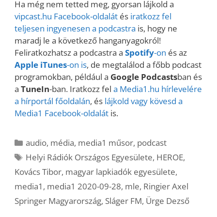
Ha még nem tetted meg, gyorsan lájkold a
vipcast.
hu Facebook-oldalát
és
iratkozz fel
teljesen ingyenesen a podcastra
is, hogy ne
maradj le a következő hanganyagokról!
Feliratkozhatsz a podcastra a
Spotify
-on
és az
Apple iTunes
-on is
, de megtalálod a főbb podcast
programokban, például a
Google Podcasts
ban és
a
TuneIn
-ban. Iratkozz fel
a Media1.hu hírlevelére
a hírportál főoldalán
, és
lájkold vagy kövesd a
Media1 Facebook-oldalát
is.
Kategória
audio
,
média
,
media1 műsor
,
podcast
Címkék
Helyi Rádiók Országos Egyesülete
,
HEROE
,
Kovács Tibor
,
magyar lapkiadók egyesülete
,
media1
,
media1 2020-09-28
,
mle
,
Ringier Axel
Springer Magyarország
,
Sláger FM
,
Ürge Dezső