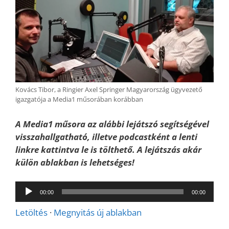
Kovács Tibor, a Ringier Axel Springer Magyarország ügyvezető
igazgatója a Media1 műsorában korábban
A Media1 műsora az alábbi lejátszó segítségével
visszahallgatható, illetve podcastként a lenti
linkre kattintva le is tölthető. A lejátszás akár
külön ablakban is lehetséges!
Audió
00:00
00:00
lejátszó
Letöltés
·
Megnyitás új ablakban