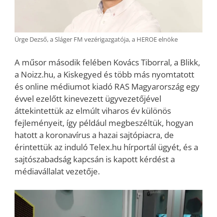
Ürge Dezső, a Sláger FM vezérigazgatója, a HEROE elnöke
A műsor második felében Kovács Tiborral, a Blikk,
a Noizz.hu, a Kiskegyed és több más nyomtatott
és online médiumot kiadó RAS Magyarország egy
évvel ezelőtt kinevezett ügyvezetőjével
áttekintettük az elmúlt viharos év különös
fejleményeit, így például megbeszéltük, hogyan
hatott a koronavírus a hazai sajtópiacra, de
érintettük az induló Telex.hu hírportál ügyét, és a
sajtószabadság kapcsán is kapott kérdést a
médiavállalat vezetője.