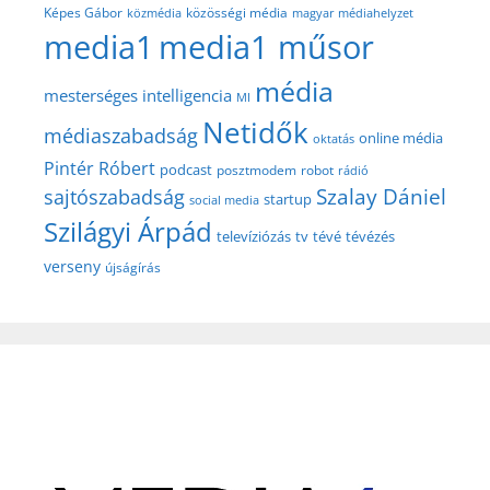
közösségi média
Képes Gábor
közmédia
magyar médiahelyzet
media1
media1 műsor
média
mesterséges intelligencia
MI
Netidők
médiaszabadság
online média
oktatás
Pintér Róbert
podcast
posztmodem
robot
rádió
Szalay Dániel
sajtószabadság
startup
social media
Szilágyi Árpád
televíziózás
tv
tévé
tévézés
verseny
újságírás