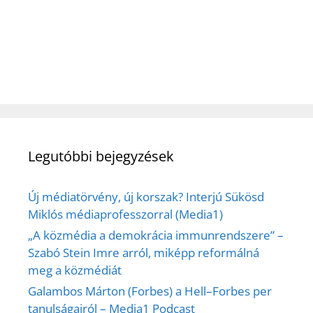
Legutóbbi bejegyzések
Új médiatörvény, új korszak? Interjú Sükösd
Miklós médiaprofesszorral (Media1)
„A közmédia a demokrácia immunrendszere” –
Szabó Stein Imre arról, miképp reformálná
meg a közmédiát
Galambos Márton (Forbes) a Hell–Forbes per
tanulságairól – Media1 Podcast