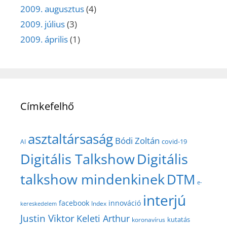
2009. augusztus
(4)
2009. július
(3)
2009. április
(1)
Címkefelhő
asztaltársaság
Bódi Zoltán
covid-19
AI
Digitális Talkshow
Digitális
talkshow mindenkinek
DTM
e-
interjú
facebook
innováció
Index
kereskedelem
Justin Viktor
Keleti Arthur
kutatás
koronavírus