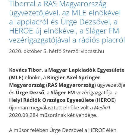
Tiborral a RAS Magyarország
ügyvezetőjével, az MLE elnökével
a lappiacról és Ürge Dezsővel, a
HEROE új elnökével, a Sláger FM
vezérigazgatójával a rádiós piacról
2020. október 5. hétfő
Szerző:
vipcast.hu
Kovács Tibor,
a
Magyar Lapkiadók Egyesülete
(MLE)
elnöke, a
Ringier Axel Springer
Magyarország
(
RAS Magyarország
) ügyvezetője
és
Ürge Dezső
, a
Sláger FM
vezérigazgatója, a
Helyi Rádiók Országos Egyesülete
(
HEROE
)
újonnan megválasztott elnöke volt a
Media1
2020.09.28-i műsorának két vendége.
A műsor felében Ürge Dezsővel a HEROE élén