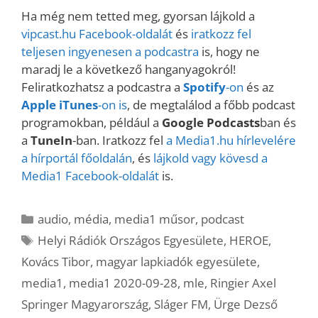
Ha még nem tetted meg, gyorsan lájkold a
vipcast.
hu Facebook-oldalát
és
iratkozz fel
teljesen ingyenesen a podcastra
is, hogy ne
maradj le a következő hanganyagokról!
Feliratkozhatsz a podcastra a
Spotify
-on
és az
Apple iTunes
-on is
, de megtalálod a főbb podcast
programokban, például a
Google Podcasts
ban és
a
TuneIn
-ban. Iratkozz fel
a Media1.hu hírlevelére
a hírportál főoldalán
, és
lájkold vagy kövesd a
Media1 Facebook-oldalát
is.
Kategória
audio
,
média
,
media1 műsor
,
podcast
Címkék
Helyi Rádiók Országos Egyesülete
,
HEROE
,
Kovács Tibor
,
magyar lapkiadók egyesülete
,
media1
,
media1 2020-09-28
,
mle
,
Ringier Axel
Springer Magyarország
,
Sláger FM
,
Ürge Dezső