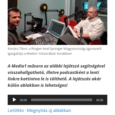
Kovács Tibor, a Ringier Axel Springer Magyarország ügyvezető
igazgatója a Media1 műsorában korábban
A Media1 műsora az alábbi lejátszó segítségével
visszahallgatható, illetve podcastként a lenti
linkre kattintva le is tölthető. A lejátszás akár
külön ablakban is lehetséges!
Audió
00:00
00:00
lejátszó
Letöltés
·
Megnyitás új ablakban