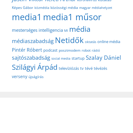
közösségi média
Képes Gábor
közmédia
magyar médiahelyzet
media1
media1 műsor
média
mesterséges intelligencia
MI
Netidők
médiaszabadság
online média
oktatás
Pintér Róbert
podcast
posztmodem
robot
rádió
Szalay Dániel
sajtószabadság
startup
social media
Szilágyi Árpád
televíziózás
tv
tévé
tévézés
verseny
újságírás