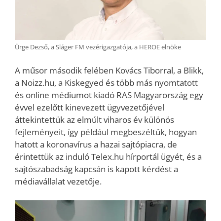
Ürge Dezső, a Sláger FM vezérigazgatója, a HEROE elnöke
A műsor második felében Kovács Tiborral, a Blikk,
a Noizz.hu, a Kiskegyed és több más nyomtatott
és online médiumot kiadó RAS Magyarország egy
évvel ezelőtt kinevezett ügyvezetőjével
áttekintettük az elmúlt viharos év különös
fejleményeit, így például megbeszéltük, hogyan
hatott a koronavírus a hazai sajtópiacra, de
érintettük az induló Telex.hu hírportál ügyét, és a
sajtószabadság kapcsán is kapott kérdést a
médiavállalat vezetője.