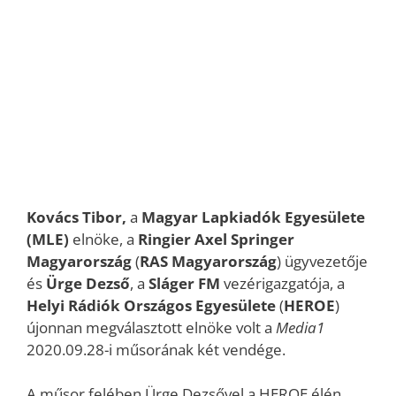
Kovács Tibor,
a
Magyar Lapkiadók Egyesülete
(MLE)
elnöke, a
Ringier Axel Springer
Magyarország
(
RAS Magyarország
) ügyvezetője
és
Ürge Dezső
, a
Sláger FM
vezérigazgatója, a
Helyi Rádiók Országos Egyesülete
(
HEROE
)
újonnan megválasztott elnöke volt a
Media1
2020.09.28-i műsorának két vendége.
A műsor felében Ürge Dezsővel a HEROE élén