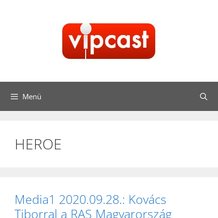
Kilépés
a
tartalomba
Menü
HEROE
Media1 2020.09.28.: Kovács
Tiborral a RAS Magyarország