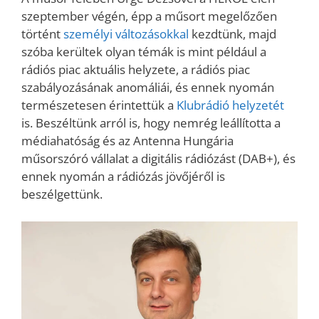
szeptember végén, épp a műsort megelőzően
történt
személyi változásokkal
kezdtünk, majd
szóba kerültek olyan témák is mint például a
rádiós piac aktuális helyzete, a rádiós piac
szabályozásának anomáliái, és ennek nyomán
természetesen érintettük a
Klubrádió helyzetét
is. Beszéltünk arról is, hogy nemrég leállította a
médiahatóság és az Antenna Hungária
műsorszóró vállalat a digitális rádiózást (DAB+), és
ennek nyomán a rádiózás jövőjéről is
beszélgettünk.