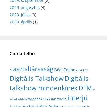
2009. szeptember
(2)
2009. augusztus
(4)
2009. július
(3)
2009. április
(1)
Címkefelhő
asztaltársaság
Bódi Zoltán
covid-19
AI
Digitális Talkshow
Digitális
talkshow mindenkinek
DTM
e-
interjú
facebook
innováció
Index
kereskedelem
Justin Viktor
Keleti Arthur
kutatás
koronavírus