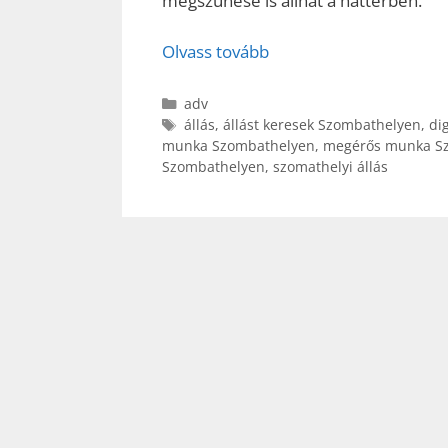
megszűnése is állhat a háttérben.
Olvass tovább
Kategória
adv
Címkék
állás
,
állást keresek Szombathelyen
,
di
munka Szombathelyen
,
megérős munka S
Szombathelyen
,
szomathelyi állás