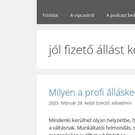
Főoldal
A vipcastről
A podcast beál
jól fizető állás
Milyen a profi álláske
2023. február 28. kedd
Szerző:
advadmin
Mindenki kerülhet olyan helyzetbe, h
a váltásnak. Munkáltatói felmondás, s