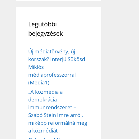
Legutóbbi
bejegyzések
Új médiatörvény, új
korszak? Interjú Sükösd
Miklós
médiaprofesszorral
(Media1)
„A közmédia a
demokrácia
immunrendszere” –
Szabó Stein Imre arról,
miképp reformálná meg
a közmédiát