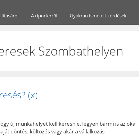
lításáról
A riporterről
Gyakran ismételt kérdések
t keresek Szombathelyen
resés? (x)
ogy új munkahelyet kell keresnie, legyen bármi is az oka
aját döntés, költözés vagy akár a vállalkozás