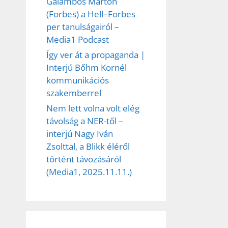
Galambos Márton
(Forbes) a Hell–Forbes
per tanulságairól –
Media1 Podcast
Így ver át a propaganda |
Interjú Bőhm Kornél
kommunikációs
szakemberrel
Nem lett volna volt elég
távolság a NER-től –
interjú Nagy Iván
Zsolttal, a Blikk éléről
történt távozásáról
(Media1, 2025.11.11.)