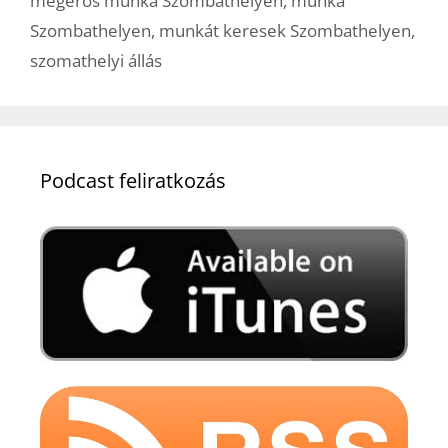
megérős munka Szombathelyen
,
munka
Szombathelyen
,
munkát keresek Szombathelyen
,
szomathelyi állás
Podcast feliratkozás