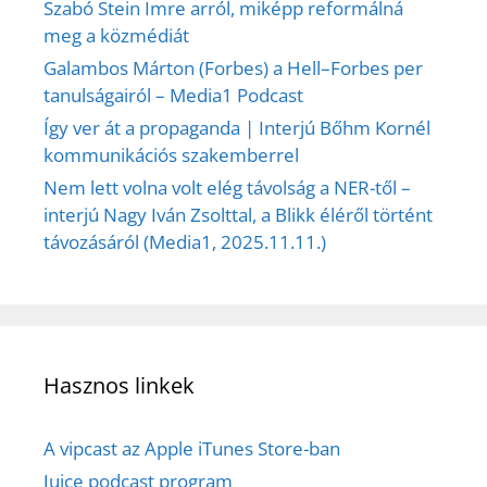
Szabó Stein Imre arról, miképp reformálná
meg a közmédiát
Galambos Márton (Forbes) a Hell–Forbes per
tanulságairól – Media1 Podcast
Így ver át a propaganda | Interjú Bőhm Kornél
kommunikációs szakemberrel
Nem lett volna volt elég távolság a NER-től –
interjú Nagy Iván Zsolttal, a Blikk éléről történt
távozásáról (Media1, 2025.11.11.)
Hasznos linkek
A vipcast az Apple iTunes Store-ban
Juice podcast program