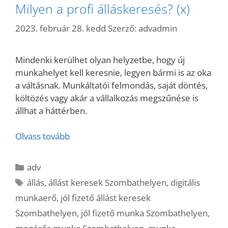
Milyen a profi álláskeresés? (x)
2023. február 28. kedd
Szerző:
advadmin
Mindenki kerülhet olyan helyzetbe, hogy új
munkahelyet kell keresnie, legyen bármi is az oka
a váltásnak. Munkáltatói felmondás, saját döntés,
költözés vagy akár a vállalkozás megszűnése is
állhat a háttérben.
Olvass tovább
Kategória
adv
Címkék
állás
,
állást keresek Szombathelyen
,
digitális
munkaerő
,
jól fizető állást keresek
Szombathelyen
,
jól fizető munka Szombathelyen
,