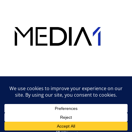
Hirdetés
Lifestyle tippek & trükkök
© 2026 vipcast.hu powered by Media1
• Készült
GeneratePress