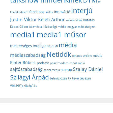
e-
interjú
facebook
innováció
Index
kereskedelem
Justin Viktor
Keleti Arthur
kutatás
koronavírus
közösségi média
Képes Gábor
közmédia
magyar médiahelyzet
media1
media1 műsor
média
mesterséges intelligencia
MI
Netidők
médiaszabadság
online média
oktatás
Pintér Róbert
podcast
posztmodem
robot
rádió
Szalay Dániel
sajtószabadság
startup
social media
Szilágyi Árpád
televíziózás
tv
tévé
tévézés
verseny
újságírás