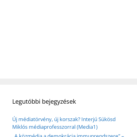
Legutóbbi bejegyzések
Új médiatörvény, új korszak? Interjú Sükösd
Miklós médiaprofesszorral (Media1)
„A közmédia a demokrácia immunrendszere” –