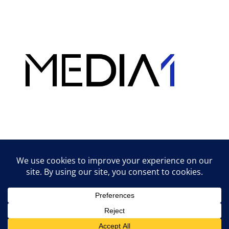
Hirdetés
Lifestyle tippek & trükkök
© 2026 vipcast.hu powered by Media1
• Készült