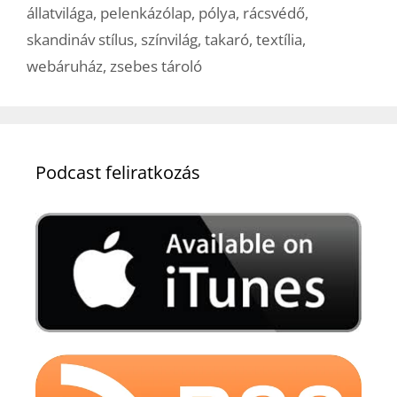
állatvilága
,
pelenkázólap
,
pólya
,
rácsvédő
,
skandináv stílus
,
színvilág
,
takaró
,
textília
,
webáruház
,
zsebes tároló
Podcast feliratkozás