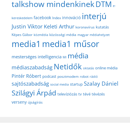
talkshow mindenkinek
DTM
e-
interjú
facebook
innováció
Index
kereskedelem
Justin Viktor
Keleti Arthur
kutatás
koronavírus
közösségi média
Képes Gábor
közmédia
magyar médiahelyzet
media1
media1 műsor
média
mesterséges intelligencia
MI
Netidők
médiaszabadság
online média
oktatás
Pintér Róbert
podcast
posztmodem
robot
rádió
Szalay Dániel
sajtószabadság
startup
social media
Szilágyi Árpád
televíziózás
tv
tévé
tévézés
verseny
újságírás