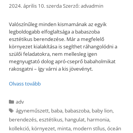
2024. április 10. szerda
Szerző:
advadmin
Valószínűleg minden kismamának az egyik
legboldogabb elfoglaltsága a babaszoba
esztétikus berendezése. Már a megfelelő
környezet kialakítása is segíthet ráhangolódni a
szülői feladatokra, nem mellesleg igen
megnyugtató dolog apró-cseprő babaholmikat
rakosgatni – így várni a kis jövevényt.
Olvass tovább
Kategória
adv
Címkék
ágyneműszett
,
baba
,
babaszoba
,
baby lion
,
berendezés
,
esztétikus
,
hangulat
,
harmonia
,
kollekció
,
környezet
,
minta
,
modern stílus
,
óceán