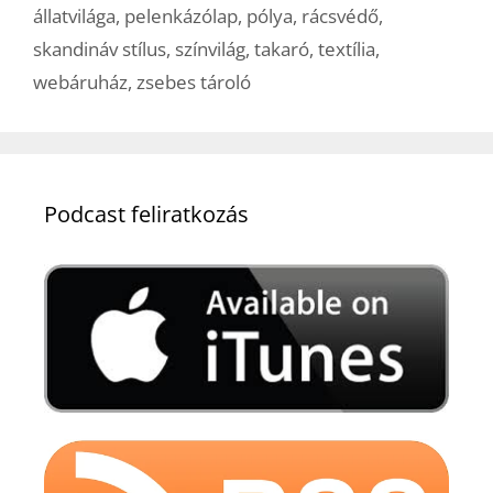
állatvilága
,
pelenkázólap
,
pólya
,
rácsvédő
,
skandináv stílus
,
színvilág
,
takaró
,
textília
,
webáruház
,
zsebes tároló
Podcast feliratkozás