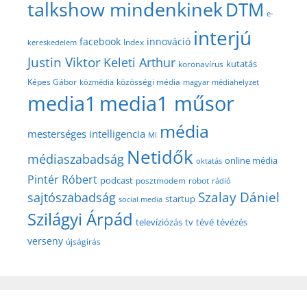
talkshow mindenkinek
DTM
e-
interjú
facebook
innováció
Index
kereskedelem
Justin Viktor
Keleti Arthur
kutatás
koronavírus
közösségi média
Képes Gábor
közmédia
magyar médiahelyzet
media1
media1 műsor
média
mesterséges intelligencia
MI
Netidők
médiaszabadság
online média
oktatás
Pintér Róbert
podcast
posztmodem
robot
rádió
Szalay Dániel
sajtószabadság
startup
social media
Szilágyi Árpád
televíziózás
tv
tévé
tévézés
verseny
újságírás