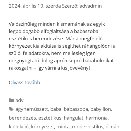
2024. április 10. szerda
Szerző:
advadmin
Valószínűleg minden kismamának az egyik
legboldogabb elfoglaltsága a babaszoba
esztétikus berendezése. Már a megfelelő
környezet kialakítása is segíthet ráhangolódni a
szülői feladatokra, nem mellesleg igen
megnyugtató dolog apró-cseprő babaholmikat
rakosgatni – így várni a kis jövevényt.
Olvass tovább
Kategória
adv
Címkék
ágyneműszett
,
baba
,
babaszoba
,
baby lion
,
berendezés
,
esztétikus
,
hangulat
,
harmonia
,
kollekció
,
környezet
,
minta
,
modern stílus
,
óceán