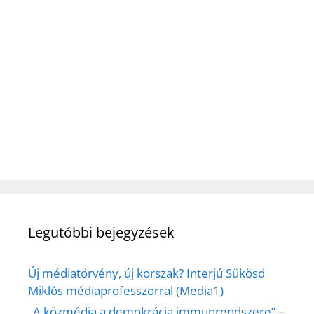
Legutóbbi bejegyzések
Új médiatörvény, új korszak? Interjú Sükösd
Miklós médiaprofesszorral (Media1)
„A közmédia a demokrácia immunrendszere” –