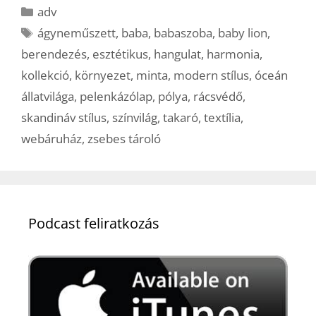
Kategória
adv
Címkék
ágyneműszett
,
baba
,
babaszoba
,
baby lion
,
berendezés
,
esztétikus
,
hangulat
,
harmonia
,
kollekció
,
környezet
,
minta
,
modern stílus
,
óceán
állatvilága
,
pelenkázólap
,
pólya
,
rácsvédő
,
skandináv stílus
,
színvilág
,
takaró
,
textília
,
webáruház
,
zsebes tároló
Podcast feliratkozás