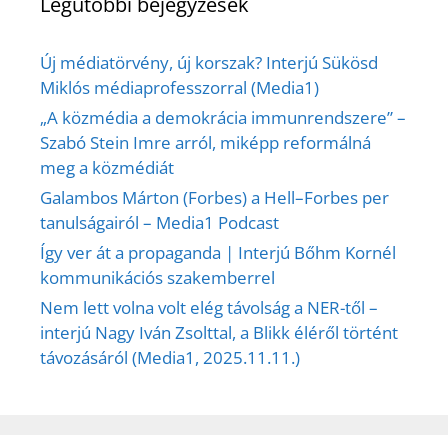
Legutóbbi bejegyzések
Új médiatörvény, új korszak? Interjú Sükösd
Miklós médiaprofesszorral (Media1)
„A közmédia a demokrácia immunrendszere” –
Szabó Stein Imre arról, miképp reformálná
meg a közmédiát
Galambos Márton (Forbes) a Hell–Forbes per
tanulságairól – Media1 Podcast
Így ver át a propaganda | Interjú Bőhm Kornél
kommunikációs szakemberrel
Nem lett volna volt elég távolság a NER-től –
interjú Nagy Iván Zsolttal, a Blikk éléről történt
távozásáról (Media1, 2025.11.11.)