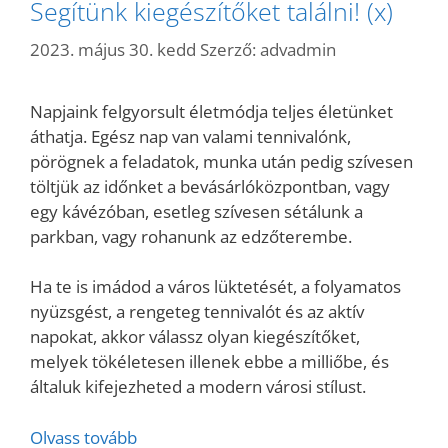
Segítünk kiegészítőket találni! (x)
2023. május 30. kedd
Szerző:
advadmin
Napjaink felgyorsult életmódja teljes életünket
áthatja. Egész nap van valami tennivalónk,
pörögnek a feladatok, munka után pedig szívesen
töltjük az időnket a bevásárlóközpontban, vagy
egy kávézóban, esetleg szívesen sétálunk a
parkban, vagy rohanunk az edzőterembe.
Ha te is imádod a város lüktetését, a folyamatos
nyüzsgést, a rengeteg tennivalót és az aktív
napokat, akkor válassz olyan kiegészítőket,
melyek tökéletesen illenek ebbe a milliőbe, és
általuk kifejezheted a modern városi stílust.
Olvass tovább