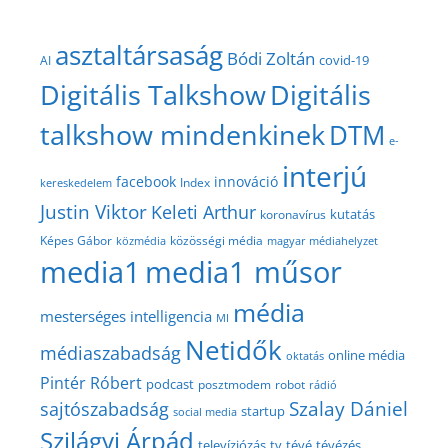
asztaltársaság
Bódi Zoltán
covid-19
AI
Digitális Talkshow
Digitális
talkshow mindenkinek
DTM
e-
interjú
facebook
innováció
Index
kereskedelem
Justin Viktor
Keleti Arthur
kutatás
koronavírus
közösségi média
Képes Gábor
közmédia
magyar médiahelyzet
media1
media1 műsor
média
mesterséges intelligencia
MI
Netidők
médiaszabadság
online média
oktatás
Pintér Róbert
podcast
posztmodem
robot
rádió
Szalay Dániel
sajtószabadság
startup
social media
Szilágyi Árpád
televíziózás
tv
tévé
tévézés