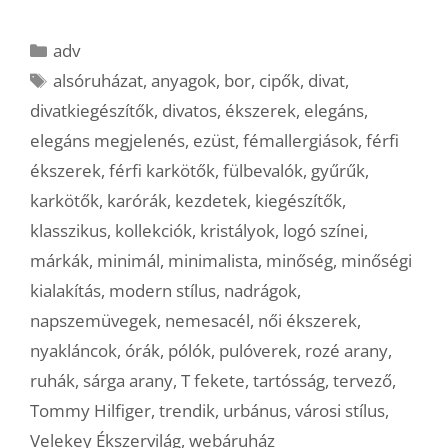
Kategória
adv
Címkék
alsóruházat
,
anyagok
,
bor
,
cipők
,
divat
,
divatkiegészítők
,
divatos
,
ékszerek
,
elegáns
,
elegáns megjelenés
,
ezüst
,
fémallergiások
,
férfi
ékszerek
,
férfi karkötők
,
fülbevalók
,
gyűrűk
,
karkötők
,
karórák
,
kezdetek
,
kiegészítők
,
klasszikus
,
kollekciók
,
kristályok
,
logó színei
,
márkák
,
minimál
,
minimalista
,
minőség
,
minőségi
kialakítás
,
modern stílus
,
nadrágok
,
napszemüvegek
,
nemesacél
,
női ékszerek
,
nyakláncok
,
órák
,
pólók
,
pulóverek
,
rozé arany
,
ruhák
,
sárga arany
,
T fekete
,
tartósság
,
tervező
,
Tommy Hilfiger
,
trendik
,
urbánus
,
városi stílus
,
Velekey Ékszervilág
,
webáruház