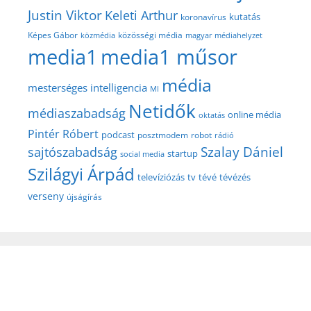
Justin Viktor
Keleti Arthur
kutatás
koronavírus
közösségi média
Képes Gábor
közmédia
magyar médiahelyzet
media1
media1 műsor
média
mesterséges intelligencia
MI
Netidők
médiaszabadság
online média
oktatás
Pintér Róbert
podcast
posztmodem
robot
rádió
Szalay Dániel
sajtószabadság
startup
social media
Szilágyi Árpád
televíziózás
tv
tévé
tévézés
verseny
újságírás