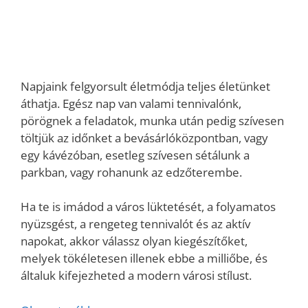
Napjaink felgyorsult életmódja teljes életünket
áthatja. Egész nap van valami tennivalónk,
pörögnek a feladatok, munka után pedig szívesen
töltjük az időnket a bevásárlóközpontban, vagy
egy kávézóban, esetleg szívesen sétálunk a
parkban, vagy rohanunk az edzőterembe.
Ha te is imádod a város lüktetését, a folyamatos
nyüzsgést, a rengeteg tennivalót és az aktív
napokat, akkor válassz olyan kiegészítőket,
melyek tökéletesen illenek ebbe a milliőbe, és
általuk kifejezheted a modern városi stílust.