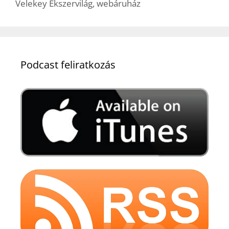
Velekey Ékszervilág
,
webáruház
Podcast feliratkozás