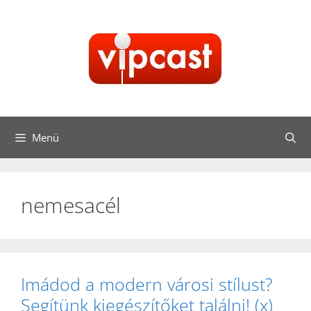
Kilépés
a
tartalomba
Menü
nemesacél
Imádod a modern városi stílust?
Segítünk kiegészítőket találni! (x)