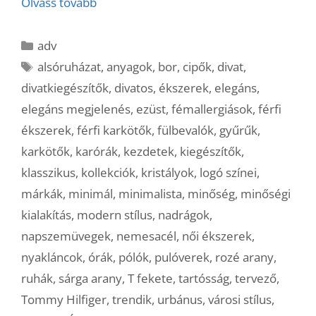
Olvass tovább
Kategória
adv
Címkék
alsóruházat
,
anyagok
,
bor
,
cipők
,
divat
,
divatkiegészítők
,
divatos
,
ékszerek
,
elegáns
,
elegáns megjelenés
,
ezüst
,
fémallergiások
,
férfi
ékszerek
,
férfi karkötők
,
fülbevalók
,
gyűrűk
,
karkötők
,
karórák
,
kezdetek
,
kiegészítők
,
klasszikus
,
kollekciók
,
kristályok
,
logó színei
,
márkák
,
minimál
,
minimalista
,
minőség
,
minőségi
kialakítás
,
modern stílus
,
nadrágok
,
napszemüvegek
,
nemesacél
,
női ékszerek
,
nyakláncok
,
órák
,
pólók
,
pulóverek
,
rozé arany
,
ruhák
,
sárga arany
,
T fekete
,
tartósság
,
tervező
,
Tommy Hilfiger
,
trendik
,
urbánus
,
városi stílus
,