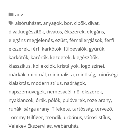
Kategória
adv
Címkék
alsóruházat
,
anyagok
,
bor
,
cipők
,
divat
,
divatkiegészítők
,
divatos
,
ékszerek
,
elegáns
,
elegáns megjelenés
,
ezüst
,
fémallergiások
,
férfi
ékszerek
,
férfi karkötők
,
fülbevalók
,
gyűrűk
,
karkötők
,
karórák
,
kezdetek
,
kiegészítők
,
klasszikus
,
kollekciók
,
kristályok
,
logó színei
,
márkák
,
minimál
,
minimalista
,
minőség
,
minőségi
kialakítás
,
modern stílus
,
nadrágok
,
napszemüvegek
,
nemesacél
,
női ékszerek
,
nyakláncok
,
órák
,
pólók
,
pulóverek
,
rozé arany
,
ruhák
,
sárga arany
,
T fekete
,
tartósság
,
tervező
,
Tommy Hilfiger
,
trendik
,
urbánus
,
városi stílus
,
Velekey Ékszervilág
,
webáruház