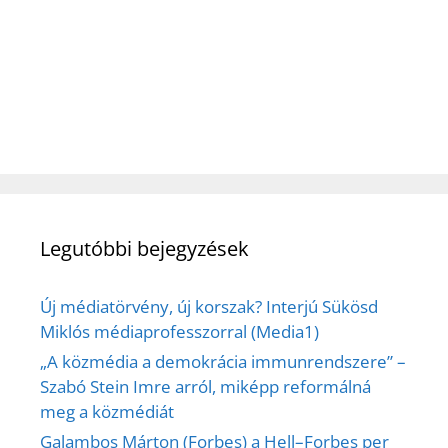
Legutóbbi bejegyzések
Új médiatörvény, új korszak? Interjú Sükösd
Miklós médiaprofesszorral (Media1)
„A közmédia a demokrácia immunrendszere” –
Szabó Stein Imre arról, miképp reformálná
meg a közmédiát
Galambos Márton (Forbes) a Hell–Forbes per