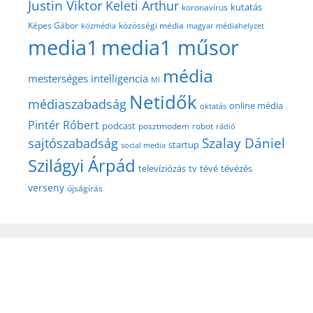
Justin Viktor
Keleti Arthur
kutatás
koronavírus
közösségi média
Képes Gábor
közmédia
magyar médiahelyzet
media1
media1 műsor
média
mesterséges intelligencia
MI
Netidők
médiaszabadság
online média
oktatás
Pintér Róbert
podcast
posztmodem
robot
rádió
Szalay Dániel
sajtószabadság
startup
social media
Szilágyi Árpád
televíziózás
tv
tévé
tévézés
verseny
újságírás