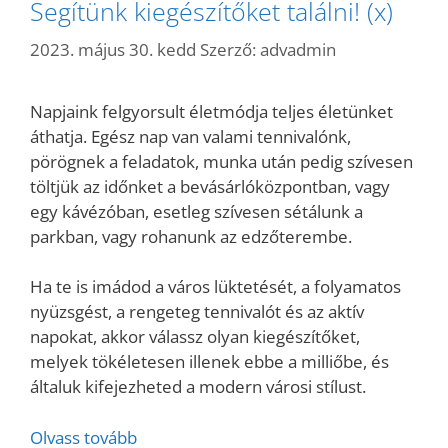
Segítünk kiegészítőket találni! (x)
2023. május 30. kedd
Szerző:
advadmin
Napjaink felgyorsult életmódja teljes életünket
áthatja. Egész nap van valami tennivalónk,
pörögnek a feladatok, munka után pedig szívesen
töltjük az időnket a bevásárlóközpontban, vagy
egy kávézóban, esetleg szívesen sétálunk a
parkban, vagy rohanunk az edzőterembe.
Ha te is imádod a város lüktetését, a folyamatos
nyüzsgést, a rengeteg tennivalót és az aktív
napokat, akkor válassz olyan kiegészítőket,
melyek tökéletesen illenek ebbe a milliőbe, és
általuk kifejezheted a modern városi stílust.
Olvass tovább