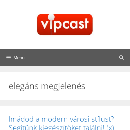
Kilépés
a
tartalomba
Menü
elegáns megjelenés
Imádod a modern városi stílust?
Segítünk kiegészítőket találni! (x)