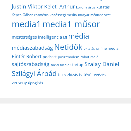
Justin Viktor
Keleti Arthur
kutatás
koronavírus
közösségi média
Képes Gábor
közmédia
magyar médiahelyzet
media1
media1 műsor
média
mesterséges intelligencia
MI
Netidők
médiaszabadság
online média
oktatás
Pintér Róbert
podcast
posztmodem
robot
rádió
Szalay Dániel
sajtószabadság
startup
social media
Szilágyi Árpád
televíziózás
tv
tévé
tévézés
verseny
újságírás