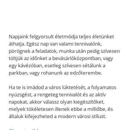
Napjaink felgyorsult életmódja teljes életünket
áthatja. Egész nap van valami tennivalónk,
pörögnek a feladatok, munka után pedig szívesen
töltjük az időnket a bevásárlóközpontban, vagy
egy kávézóban, esetleg szívesen sétálunk a
parkban, vagy rohanunk az edzőterembe.
Ha te is imádod a város lüktetését, a folyamatos
nyüzsgést, a rengeteg tennivalót és az aktív
napokat, akkor válassz olyan kiegészítőket,
melyek tökéletesen illenek ebbe a milliőbe, és
általuk kifejezheted a modern városi stílust.