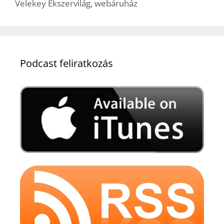
Velekey Ékszervilág
,
webáruház
Podcast feliratkozás