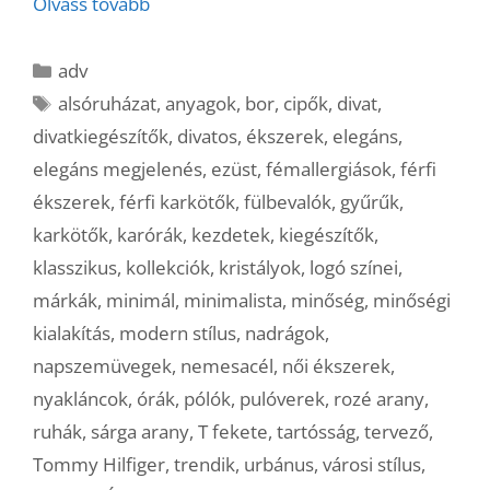
Olvass tovább
Kategória
adv
Címkék
alsóruházat
,
anyagok
,
bor
,
cipők
,
divat
,
divatkiegészítők
,
divatos
,
ékszerek
,
elegáns
,
elegáns megjelenés
,
ezüst
,
fémallergiások
,
férfi
ékszerek
,
férfi karkötők
,
fülbevalók
,
gyűrűk
,
karkötők
,
karórák
,
kezdetek
,
kiegészítők
,
klasszikus
,
kollekciók
,
kristályok
,
logó színei
,
márkák
,
minimál
,
minimalista
,
minőség
,
minőségi
kialakítás
,
modern stílus
,
nadrágok
,
napszemüvegek
,
nemesacél
,
női ékszerek
,
nyakláncok
,
órák
,
pólók
,
pulóverek
,
rozé arany
,
ruhák
,
sárga arany
,
T fekete
,
tartósság
,
tervező
,
Tommy Hilfiger
,
trendik
,
urbánus
,
városi stílus
,