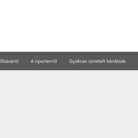
lításáról
A riporterről
Gyakran ismételt kérdések