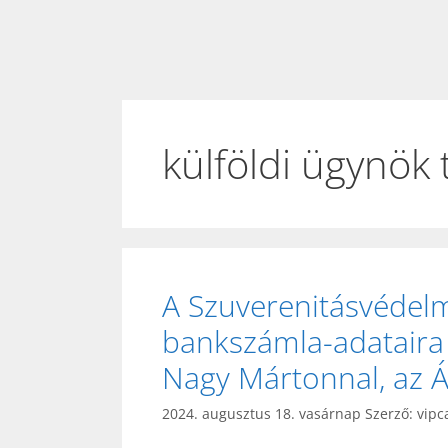
külföldi ügynök
A Szuverenitásvédel
bankszámla-adataira i
Nagy Mártonnal, az Át
2024. augusztus 18. vasárnap
Szerző:
vipc