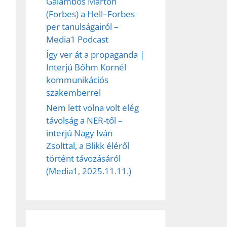
Galambos Márton
ez,
(Forbes) a Hell–Forbes
per tanulságairól –
éséhez
Media1 Podcast
Így ver át a propaganda |
Interjú Bőhm Kornél
et
kommunikációs
szakemberrel
Nem lett volna volt elég
távolság a NER-től –
interjú Nagy Iván
Zsolttal, a Blikk éléről
történt távozásáról
(Media1, 2025.11.11.)