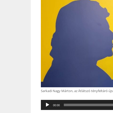
Sarkadi Nagy Márton, az Átlátszó tényfeltáró újs
Audió
00:00
lejátszó