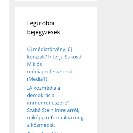
Legutóbbi
bejegyzések
Új médiatörvény, új
korszak? Interjú Sükösd
Miklós
médiaprofesszorral
(Media1)
„A közmédia a
demokrácia
immunrendszere” –
Szabó Stein Imre arról,
miképp reformálná meg
a közmédiát