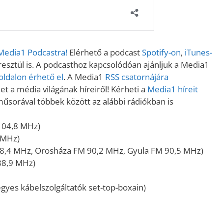
 Media1 Podcastra!
Elérhető a podcast
Spotify-on
,
iTunes-
sztül is. A podcasthoz kapcsolódóan ajánljuk a Media1
ldalon érhető el
. A Media1
RSS csatornájára
t a média világának híreiről! Kérheti a
Media1 híreit
műsorával többek között az alábbi rádiókban is
104,8 MHz)
 MHz)
8,4 MHz, Orosháza FM 90,2 MHz, Gyula FM 90,5 MHz)
88,9 MHz)
gyes kábelszolgáltatók set-top-boxain)