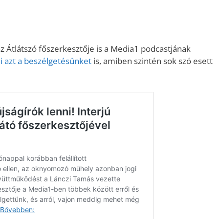
növeléséh
illetőleg
csökkent
a
Átlátszó főszerkesztője is a Media1 podcastjának
Fel/Le
 azt a beszélgetésünket
is, amiben szintén sok szó esett
billentyűk
kell
használni.