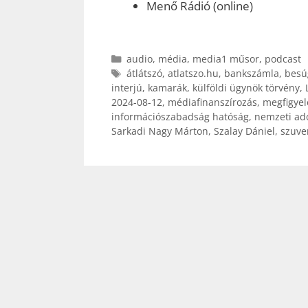
Menő Rádió (online)
Kategória
audio
,
média
,
media1 műsor
,
podcast
Címkék
átlátszó
,
atlatszo.hu
,
bankszámla
,
besú
interjú
,
kamarák
,
külföldi ügynök törvény
,
2024-08-12
,
médiafinanszírozás
,
megfigyel
információszabadság hatóság
,
nemzeti adó
Sarkadi Nagy Márton
,
Szalay Dániel
,
szuve