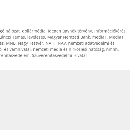
gó hálózat
,
dollármédia
,
idegen ügynök törvény
,
információkérés
,
Lánczi Tamás
,
levelezés
,
Magyar Nemzeti Bank
,
media1
,
Media1
és
,
MNB
,
Nagy Testvér
,
NAIH
,
NAV
,
nemzeti adatvédelmi és
- és vámhivatal
,
nemzeti média és hírközlési hatóság
,
nmhh
,
renitásvédelem
,
Szuverenitásvédelmi Hivatal