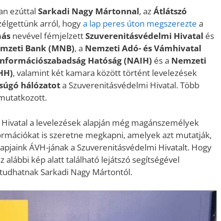
an ezúttal
Sarkadi Nagy Mártonnal
, az
Átlátszó
zélgettünk arról, hogy
a lap peres úton megszerezte
a
más
nevével fémjelzett
Szuverenitásvédelmi Hivatal
és
mzeti Bank (MNB)
, a
Nemzeti Adó- és Vámhivatal
Információszabadság Hatóság (NAIH)
és a
Nemzeti
HH)
, valamint két kamara között történt levelezések
súgó hálózatot
a Szuverenitásvédelmi Hivatal. Több
mutatkozott.
i Hivatal a levelezések alapján még magánszemélyek
ormációkat is szeretne megkapni, amelyek azt mutatják,
apjaink ÁVH-jának a Szuverenitásvédelmi Hivatalt. Hogy
 alábbi kép alatt található lejátszó segítségével
tudhatnak Sarkadi Nagy Mártontól.