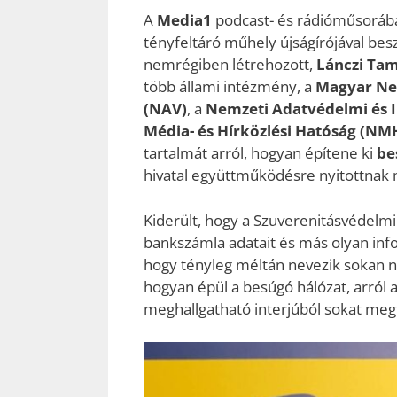
A
Media1
podcast- és rádióműsoráb
tényfeltáró műhely újságírójával bes
nemrégiben létrehozott,
Lánczi Ta
több állami intézmény, a
Magyar Ne
(NAV)
, a
Nemzeti Adatvédelmi és 
Média- és Hírközlési Hatóság (NM
tartalmát arról, hogyan építene ki
be
hivatal együttműködésre nyitottnak 
Kiderült, hogy a Szuverenitásvédelm
bankszámla adatait és más olyan inf
hogy tényleg méltán nevezik sokan n
hogyan épül a besúgó hálózat, arról az
meghallgatható interjúból sokat meg