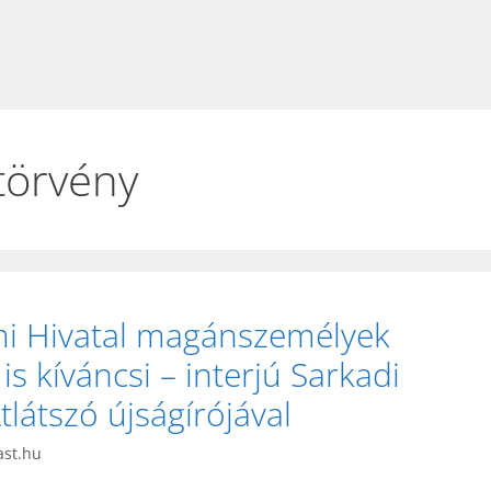
 törvény
mi Hivatal magánszemélyek
s kíváncsi – interjú Sarkadi
látszó újságírójával
ast.hu