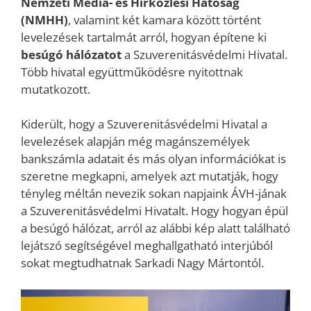
Nemzeti Média- és Hírközlési Hatóság
(NMHH)
, valamint két kamara között történt
levelezések tartalmát arról, hogyan építene ki
besúgó hálózatot
a Szuverenitásvédelmi Hivatal.
Több hivatal együttműködésre nyitottnak
mutatkozott.
Kiderült, hogy a Szuverenitásvédelmi Hivatal a
levelezések alapján még magánszemélyek
bankszámla adatait és más olyan információkat is
szeretne megkapni, amelyek azt mutatják, hogy
tényleg méltán nevezik sokan napjaink ÁVH-jának
a Szuverenitásvédelmi Hivatalt. Hogy hogyan épül
a besúgó hálózat, arról az alábbi kép alatt található
lejátszó segítségével meghallgatható interjúból
sokat megtudhatnak Sarkadi Nagy Mártontól.