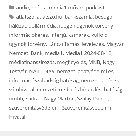
Kategória
audio
,
média
,
media1 műsor
,
podcast
Címkék
átlátszó
,
atlatszo.hu
,
bankszámla
,
besúgó
hálózat
,
dollármédia
,
idegen ügynök törvény
,
információkérés
,
interjú
,
kamarák
,
külföldi
ügynök törvény
,
Lánczi Tamás
,
levelezés
,
Magyar
Nemzeti Bank
,
media1
,
Media1 2024-08-12
,
médiafinanszírozás
,
megfigyelés
,
MNB
,
Nagy
Testvér
,
NAIH
,
NAV
,
nemzeti adatvédelmi és
információszabadság hatóság
,
nemzeti adó- és
vámhivatal
,
nemzeti média és hírközlési hatóság
,
nmhh
,
Sarkadi Nagy Márton
,
Szalay Dániel
,
szuverenitásvédelem
,
Szuverenitásvédelmi
Hivatal