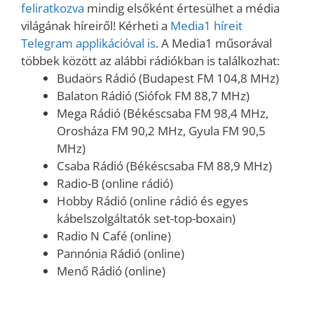
feliratkozva
mindig elsőként értesülhet a média
világának híreiről! Kérheti a
Media1 híreit
Telegram applikációval is
. A Media1 műsorával
többek között az alábbi rádiókban is találkozhat:
Budaörs Rádió (Budapest FM 104,8 MHz)
Balaton Rádió (Siófok FM 88,7 MHz)
Mega Rádió (Békéscsaba FM 98,4 MHz,
Orosháza FM 90,2 MHz, Gyula FM 90,5
MHz)
Csaba Rádió (Békéscsaba FM 88,9 MHz)
Radio-B (online rádió)
Hobby Rádió (online rádió és egyes
kábelszolgáltatók set-top-boxain)
Radio N Café (online)
Pannónia Rádió (online)
Menő Rádió (online)