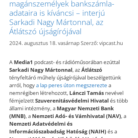
magánszemélyek bankszámla-
adataira is kíváncsi – interjú
Sarkadi Nagy Mártonnal, az
Átlátszó újságírójával
2024. augusztus 18. vasárnap
Szerző:
vipcast.hu
A
Media1
podcast- és rádióműsorában ezúttal
Sarkadi Nagy Mártonnal
, az
Átlátszó
tényfeltáró műhely újságírójával beszélgettünk
arról, hogy
a lap peres úton megszerezte
a
nemrégiben létrehozott,
Lánczi Tamás
nevével
fémjelzett
Szuverenitásvédelmi Hivatal
és több
állami intézmény, a
Magyar Nemzeti Bank
(MNB)
, a
Nemzeti Adó- és Vámhivatal (NAV)
, a
Nemzeti Adatvédelmi és
Információszabadság Hatóság (NAIH)
és a