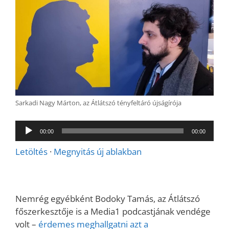
Sarkadi Nagy Márton, az Átlátszó tényfeltáró újságírója
Audió
00:00
00:00
lejátszó
Letöltés
·
Megnyitás új ablakban
Nemrég egyébként Bodoky Tamás, az Átlátszó
főszerkesztője is a Media1 podcastjának vendége
volt –
érdemes meghallgatni azt a