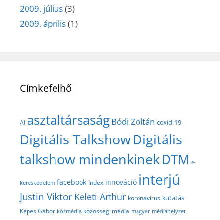
2009. július
(3)
2009. április
(1)
Címkefelhő
asztaltársaság
Bódi Zoltán
covid-19
AI
Digitális Talkshow
Digitális
talkshow mindenkinek
DTM
e-
interjú
facebook
innováció
Index
kereskedelem
Justin Viktor
Keleti Arthur
kutatás
koronavírus
közösségi média
Képes Gábor
közmédia
magyar médiahelyzet