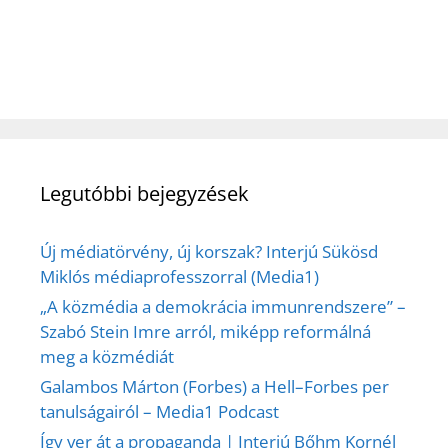
Legutóbbi bejegyzések
Új médiatörvény, új korszak? Interjú Sükösd
Miklós médiaprofesszorral (Media1)
„A közmédia a demokrácia immunrendszere” –
Szabó Stein Imre arról, miképp reformálná
meg a közmédiát
Galambos Márton (Forbes) a Hell–Forbes per
tanulságairól – Media1 Podcast
Így ver át a propaganda | Interjú Bőhm Kornél