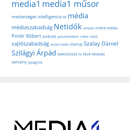
media1
media1 műsor
média
mesterséges intelligencia
MI
Netidők
médiaszabadság
online média
oktatás
Pintér Róbert
podcast
posztmodem
robot
rádió
Szalay Dániel
sajtószabadság
startup
social media
Szilágyi Árpád
televíziózás
tv
tévé
tévézés
verseny
újságírás