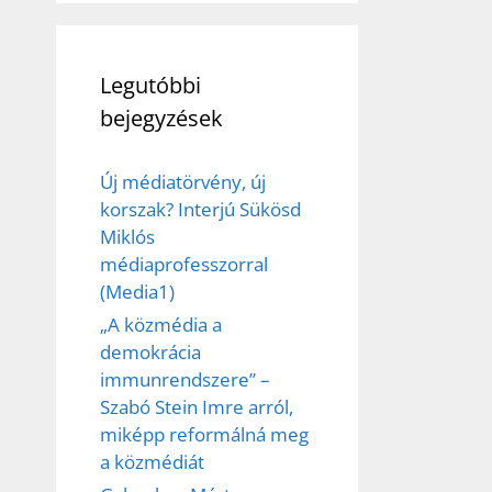
Legutóbbi
bejegyzések
Új médiatörvény, új
korszak? Interjú Sükösd
Miklós
médiaprofesszorral
(Media1)
„A közmédia a
demokrácia
immunrendszere” –
Szabó Stein Imre arról,
miképp reformálná meg
a közmédiát