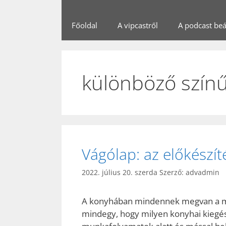
Főoldal
A vipcastről
A podcast beál
különböző szín
Vágólap: az előkészít
2022. július 20. szerda
Szerző:
advadmin
A konyhában mindennek megvan a mag
mindegy, hogy milyen konyhai kiegés