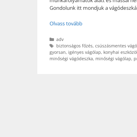
munkafolyamatok alatt és mással hel
Gondolunk itt mondjuk a vágódeszká
Olvass tovább
Kategória
adv
Címkék
biztonságos főzés
,
csúszásmentes vágó
gyorsan
,
igényes vágólap
,
konyhai eszköz
minőségi vágódeszka
,
minőségi vágólap
,
p