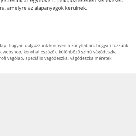
yettesítik az egyébként nélkülözhetetlen kellékeket.
ra, amelyre az alapanyagok kerülnek.
lap
,
hogyan dolgozzunk könnyen a konyhában
,
hogyan főzzünk
ök webshop
,
konyhai eszözök
,
különböző színű vágódeszka
,
rofi vágólap
,
speciális vágódeszka
,
vágódeszka méretek