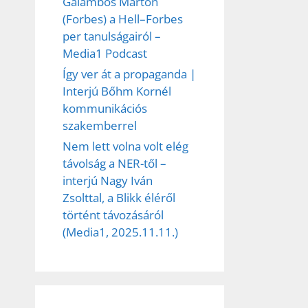
Galambos Márton
(Forbes) a Hell–Forbes
per tanulságairól –
Media1 Podcast
Így ver át a propaganda |
Interjú Bőhm Kornél
kommunikációs
szakemberrel
Nem lett volna volt elég
távolság a NER-től –
interjú Nagy Iván
Zsolttal, a Blikk éléről
történt távozásáról
(Media1, 2025.11.11.)