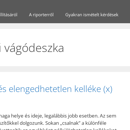
lításáról
A riporterről
Gyakran ismételt kérdések
ű vágódeszka
és elengedhetetlen kelléke (x)
a helye és ideje, legalábbis jobb esetben. Az sem
zítőkkel dolgozunk. Sokan „csalnak” a különféle