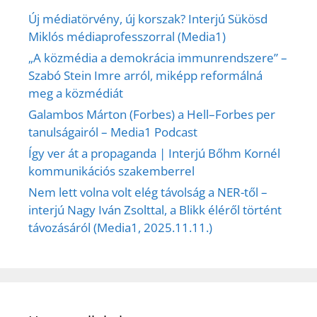
Új médiatörvény, új korszak? Interjú Sükösd
Miklós médiaprofesszorral (Media1)
„A közmédia a demokrácia immunrendszere” –
Szabó Stein Imre arról, miképp reformálná
meg a közmédiát
Galambos Márton (Forbes) a Hell–Forbes per
tanulságairól – Media1 Podcast
Így ver át a propaganda | Interjú Bőhm Kornél
kommunikációs szakemberrel
Nem lett volna volt elég távolság a NER-től –
interjú Nagy Iván Zsolttal, a Blikk éléről történt
távozásáról (Media1, 2025.11.11.)