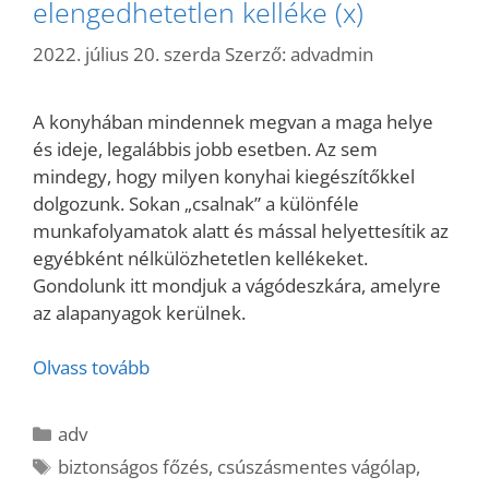
elengedhetetlen kelléke (x)
2022. július 20. szerda
Szerző:
advadmin
A konyhában mindennek megvan a maga helye
és ideje, legalábbis jobb esetben. Az sem
mindegy, hogy milyen konyhai kiegészítőkkel
dolgozunk. Sokan „csalnak” a különféle
munkafolyamatok alatt és mással helyettesítik az
egyébként nélkülözhetetlen kellékeket.
Gondolunk itt mondjuk a vágódeszkára, amelyre
az alapanyagok kerülnek.
Olvass tovább
Kategória
adv
Címkék
biztonságos főzés
,
csúszásmentes vágólap
,