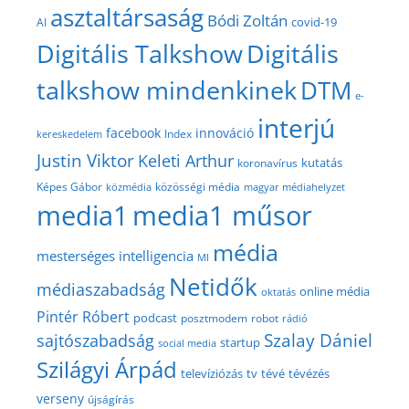
asztaltársaság
Bódi Zoltán
covid-19
AI
Digitális Talkshow
Digitális
talkshow mindenkinek
DTM
e-
interjú
facebook
innováció
Index
kereskedelem
Justin Viktor
Keleti Arthur
kutatás
koronavírus
közösségi média
Képes Gábor
közmédia
magyar médiahelyzet
media1
media1 műsor
média
mesterséges intelligencia
MI
Netidők
médiaszabadság
online média
oktatás
Pintér Róbert
podcast
posztmodem
robot
rádió
Szalay Dániel
sajtószabadság
startup
social media
Szilágyi Árpád
televíziózás
tv
tévé
tévézés
verseny
újságírás