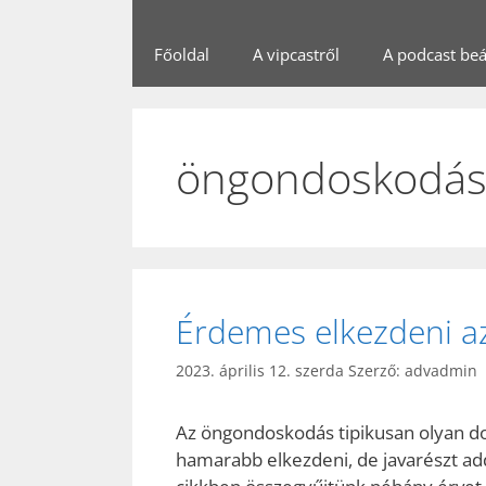
Főoldal
A vipcastről
A podcast beál
öngondoskodá
Érdemes elkezdeni a
2023. április 12. szerda
Szerző:
advadmin
Az öngondoskodás tipikusan olyan dol
hamarabb elkezdeni, de javarészt add