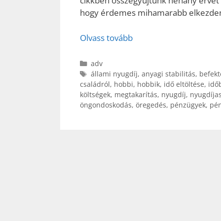
cikkben összegyűjtünk néhány érvet 
hogy érdemes mihamarabb elkezdeni 
Olvass tovább
Kategória
adv
Címkék
állami nyugdíj
,
anyagi stabilitás
,
befekt
családról
,
hobbi
,
hobbik
,
idő eltöltése
,
idő
költségek
,
megtakarítás
,
nyugdíj
,
nyugdíja
öngondoskodás
,
öregedés
,
pénzügyek
,
pén