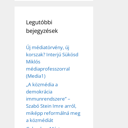
Legutóbbi
bejegyzések
Új médiatörvény, új
korszak? Interjú Sükösd
Miklós
médiaprofesszorral
(Media1)
„A közmédia a
demokrácia
immunrendszere” –
Szabó Stein Imre arról,
miképp reformálná meg
a közmédiát