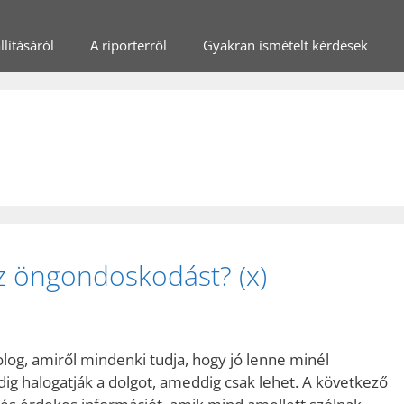
lításáról
A riporterről
Gyakran ismételt kérdések
s
z öngondoskodást? (x)
og, amiről mindenki tudja, hogy jó lenne minél
ig halogatják a dolgot, ameddig csak lehet. A következő