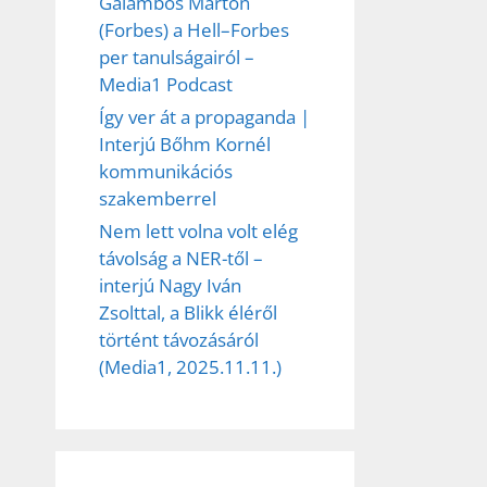
Galambos Márton
(Forbes) a Hell–Forbes
per tanulságairól –
Media1 Podcast
Így ver át a propaganda |
Interjú Bőhm Kornél
kommunikációs
szakemberrel
Nem lett volna volt elég
távolság a NER-től –
interjú Nagy Iván
Zsolttal, a Blikk éléről
történt távozásáról
(Media1, 2025.11.11.)