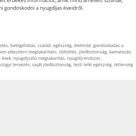
és érdekes információt, amik mind amellett szólnak,
gondoskodni a nyugdíjas éveidről.
etés
,
betegellátás
,
család
,
egészség
,
életmód
,
gondoskodás a
ben elkezdeni megtakarítani
,
időtöltés
,
jövőbiztonság
,
kamatozás
,
s évek
,
nyugdíjcélú megtakarítás
,
nyugdíjrendszer
,
zügyi tervezés
,
saját jövőbiztonság
,
testi-lelki egészség
,
tétlenség