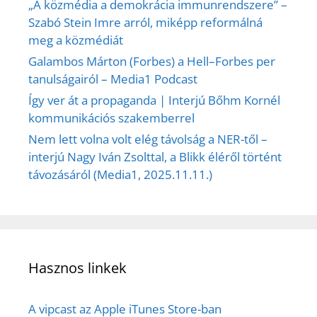
„A közmédia a demokrácia immunrendszere” –
Szabó Stein Imre arról, miképp reformálná
meg a közmédiát
Galambos Márton (Forbes) a Hell–Forbes per
tanulságairól – Media1 Podcast
Így ver át a propaganda | Interjú Bőhm Kornél
kommunikációs szakemberrel
Nem lett volna volt elég távolság a NER-től –
interjú Nagy Iván Zsolttal, a Blikk éléről történt
távozásáról (Media1, 2025.11.11.)
Hasznos linkek
A vipcast az Apple iTunes Store-ban