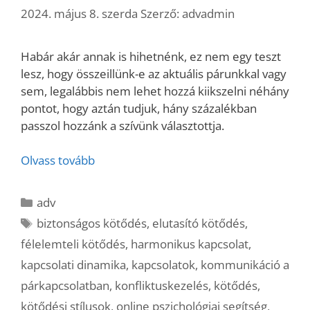
2024. május 8. szerda
Szerző:
advadmin
Habár akár annak is hihetnénk, ez nem egy teszt
lesz, hogy összeillünk-e az aktuális párunkkal vagy
sem, legalábbis nem lehet hozzá kiikszelni néhány
pontot, hogy aztán tudjuk, hány százalékban
passzol hozzánk a szívünk választottja.
Olvass tovább
Kategória
adv
Címkék
biztonságos kötődés
,
elutasító kötődés
,
félelemteli kötődés
,
harmonikus kapcsolat
,
kapcsolati dinamika
,
kapcsolatok
,
kommunikáció a
párkapcsolatban
,
konfliktuskezelés
,
kötődés
,
kötődési stílusok
,
online pszichológiai segítség
,