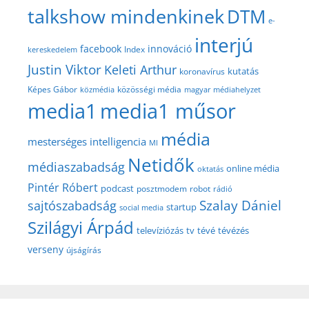
talkshow mindenkinek
DTM
e-
interjú
facebook
innováció
Index
kereskedelem
Justin Viktor
Keleti Arthur
kutatás
koronavírus
közösségi média
Képes Gábor
közmédia
magyar médiahelyzet
media1
media1 műsor
média
mesterséges intelligencia
MI
Netidők
médiaszabadság
online média
oktatás
Pintér Róbert
podcast
posztmodem
robot
rádió
Szalay Dániel
sajtószabadság
startup
social media
Szilágyi Árpád
televíziózás
tv
tévé
tévézés
verseny
újságírás