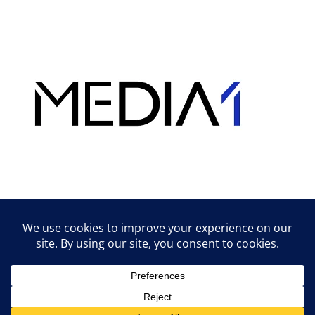
Hirdetés
Lifestyle tippek & trükkök
© 2026 vipcast.hu powered by Media1
• Készült