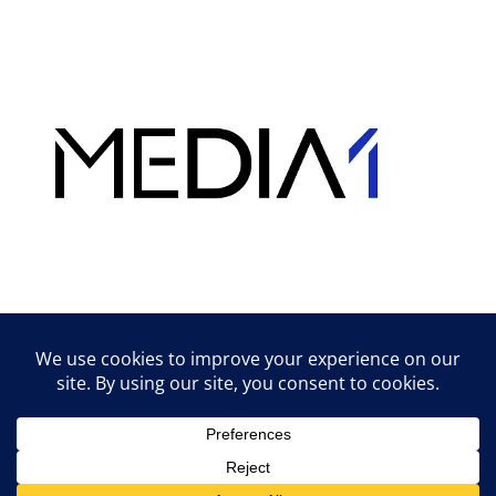
Hirdetés
Lifestyle tippek & trükkök
© 2026 vipcast.hu powered by Media1
• Készült