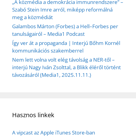
„A közmédia a demokrácia immunrendszere” –
Szabó Stein Imre arról, miképp reformálná
meg a közmédiát
Galambos Márton (Forbes) a Hell–Forbes per
tanulságairól – Media1 Podcast
Így ver át a propaganda | Interjú Bőhm Kornél
kommunikációs szakemberrel
Nem lett volna volt elég távolság a NER-től –
interjú Nagy Iván Zsolttal, a Blikk éléről történt
távozásáról (Media1, 2025.11.11.)
Hasznos linkek
A vipcast az Apple iTunes Store-ban