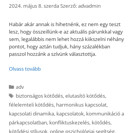
2024. május 8. szerda
Szerző:
advadmin
Habár akár annak is hihetnénk, ez nem egy teszt
lesz, hogy összeillünk-e az aktuális párunkkal vagy
sem, legalábbis nem lehet hozzá kiikszelni néhány
pontot, hogy aztán tudjuk, hány százalékban
passzol hozzánk a szívünk választottja.
Olvass tovább
Kategória
adv
Címkék
biztonságos kötődés
,
elutasító kötődés
,
félelemteli kötődés
,
harmonikus kapcsolat
,
kapcsolati dinamika
,
kapcsolatok
,
kommunikáció a
párkapcsolatban
,
konfliktuskezelés
,
kötődés
,
kötődési stílusok
,
online pszichológiai segítség
,