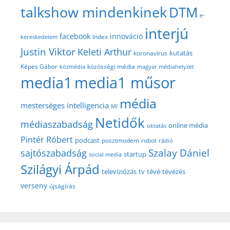
talkshow mindenkinek
DTM
e-
interjú
facebook
innováció
Index
kereskedelem
Justin Viktor
Keleti Arthur
kutatás
koronavírus
közösségi média
Képes Gábor
közmédia
magyar médiahelyzet
media1
media1 műsor
média
mesterséges intelligencia
MI
Netidők
médiaszabadság
online média
oktatás
Pintér Róbert
podcast
posztmodem
robot
rádió
Szalay Dániel
sajtószabadság
startup
social media
Szilágyi Árpád
televíziózás
tv
tévé
tévézés
verseny
újságírás