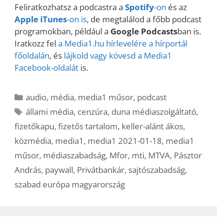
Feliratkozhatsz a podcastra a
Spotify
-on
és az
Apple iTunes
-on is
, de megtalálod a főbb podcast
programokban, például a
Google Podcasts
ban is.
Iratkozz fel
a Media1.hu hírlevelére a hírportál
főoldalán
, és
lájkold vagy kövesd a Media1
Facebook-oldalát
is.
Kategória
audio
,
média
,
media1 műsor
,
podcast
Címkék
állami média
,
cenzúra
,
duna médiaszolgáltató
,
fizetőkapu
,
fizetős tartalom
,
keller-alánt ákos
,
közmédia
,
media1
,
media1 2021-01-18
,
media1
műsor
,
médiaszabadság
,
Mfor
,
mti
,
MTVA
,
Pásztor
András
,
paywall
,
Privátbankár
,
sajtószabadság
,
szabad európa magyarország