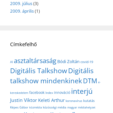
2009. július
(3)
2009. április
(1)
Címkefelhő
asztaltársaság
Bódi Zoltán
covid-19
AI
Digitális Talkshow
Digitális
talkshow mindenkinek
DTM
e-
interjú
facebook
innováció
Index
kereskedelem
Justin Viktor
Keleti Arthur
kutatás
koronavírus
közösségi média
Képes Gábor
közmédia
magyar médiahelyzet