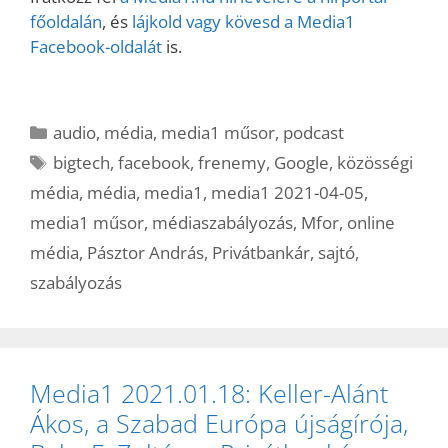
főoldalán
, és
lájkold vagy kövesd a Media1
Facebook-oldalát
is.
Kategória
audio
,
média
,
media1 műsor
,
podcast
Címkék
bigtech
,
facebook
,
frenemy
,
Google
,
közösségi
média
,
média
,
media1
,
media1 2021-04-05
,
media1 műsor
,
médiaszabályozás
,
Mfor
,
online
média
,
Pásztor András
,
Privátbankár
,
sajtó
,
szabályozás
Media1 2021.01.18: Keller-Alánt
Ákos, a Szabad Európa újságírója,