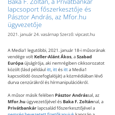
Baka F. Zoltán, a Privátbankár
lapcsoport főszerkesztője és
Pásztor András, az Mfor.hu
ügyvezetője
2021. január 24. vasárnap
Szerző:
vipcast.hu
A Media1 legutóbbi, 2021. január 18-i műsorának
vendége volt
Keller-Alánt Ákos
, a
Szabad
Európa
újságírója, aki nemrégiben cikksorozatot
közölt (lásd például
itt
,
itt
és
itt
a Media1
kapcsolódó összefoglalóját) a közmédiában lévő
durva cenzúrákról és hírmanipulációkról.
A műsor másik felében
Pásztor András
sal, az
Mfor.hu
ügyvezetőjével és
Baka F. Zoltán
nal, a
Privátbankár
lapcsalád főszerkesztőjével a
nemrég bevezetett fizetőkapujuk
kapcsán a