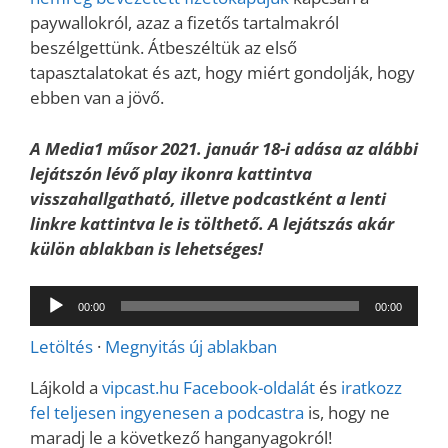
paywallokról, azaz a fizetős tartalmakról
beszélgettünk. Átbeszéltük az első
tapasztalatokat és azt, hogy miért gondolják, hogy
ebben van a jövő.
A Media1 műsor 2021. január 18-i adása az alábbi
lejátszón lévő play ikonra kattintva
visszahallgatható, illetve podcastként a lenti
linkre kattintva le is tölthető. A lejátszás akár
külön ablakban is lehetséges!
Audió
00:00
00:00
lejátszó
Letöltés
·
Megnyitás új ablakban
Lájkold a
vipcast.
hu Facebook-oldalát
és
iratkozz
fel teljesen ingyenesen a podcastra
is, hogy ne
maradj le a következő hanganyagokról!