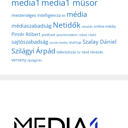
media1
media1 műsor
média
mesterséges intelligencia
MI
Netidők
médiaszabadság
online média
oktatás
Pintér Róbert
podcast
posztmodem
robot
rádió
Szalay Dániel
sajtószabadság
startup
social media
Szilágyi Árpád
televíziózás
tv
tévé
tévézés
verseny
újságírás