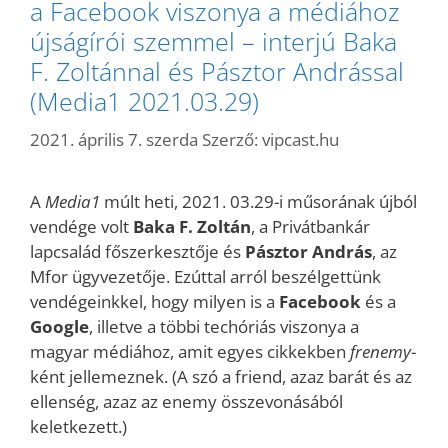
a Facebook viszonya a médiához
újságírói szemmel – interjú Baka
F. Zoltánnal és Pásztor Andrással
(Media1 2021.03.29)
2021. április 7. szerda
Szerző:
vipcast.hu
A
Media1
múlt heti, 2021. 03.29-i műsorának újból
vendége volt
Baka F. Zoltán
, a Privátbankár
lapcsalád főszerkesztője és
Pásztor András
, az
Mfor ügyvezetője. Ezúttal arról beszélgettünk
vendégeinkkel, hogy milyen is a
Facebook
és a
Google
, illetve a többi techóriás viszonya a
magyar médiához, amit egyes cikkekben
frenemy
-
ként jellemeznek. (A szó a friend, azaz barát és az
ellenség, azaz az enemy összevonásából
keletkezett.)