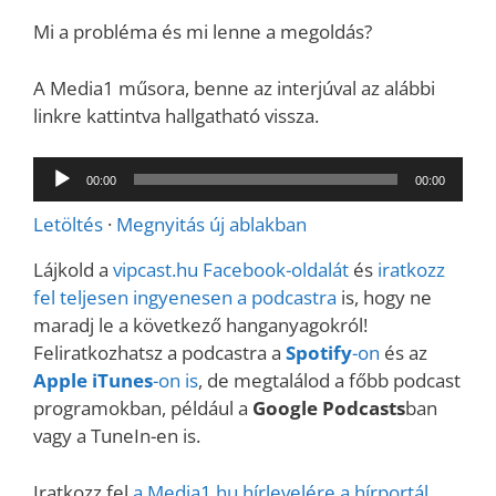
Mi a probléma és mi lenne a megoldás?
A Media1 műsora, benne az interjúval az alábbi
linkre kattintva hallgatható vissza.
Audió
00:00
00:00
lejátszó
Letöltés
·
Megnyitás új ablakban
Lájkold a
vipcast.
hu Facebook-oldalát
és
iratkozz
fel teljesen ingyenesen a podcastra
is, hogy ne
maradj le a következő hanganyagokról!
Feliratkozhatsz a podcastra a
Spotify
-on
és az
Apple iTunes
-on is
, de megtalálod a főbb podcast
programokban, például a
Google Podcasts
ban
vagy a TuneIn-en is.
Iratkozz fel
a Media1.hu hírlevelére a hírportál