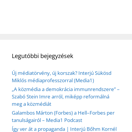
Legutóbbi bejegyzések
Új médiatörvény, új korszak? Interjú Sükösd
Miklós médiaprofesszorral (Media1)
„A közmédia a demokrácia immunrendszere” –
Szabó Stein Imre arról, miképp reformálná
meg a közmédiát
Galambos Márton (Forbes) a Hell–Forbes per
tanulságairól – Media1 Podcast
Így ver át a propaganda | Interjú Bőhm Kornél