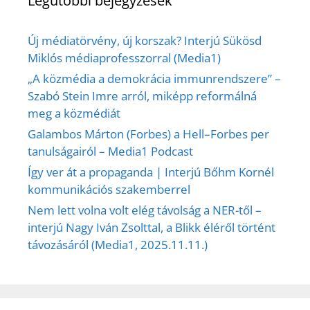
Legutóbbi bejegyzések
Új médiatörvény, új korszak? Interjú Sükösd
Miklós médiaprofesszorral (Media1)
„A közmédia a demokrácia immunrendszere” –
Szabó Stein Imre arról, miképp reformálná
meg a közmédiát
Galambos Márton (Forbes) a Hell–Forbes per
tanulságairól – Media1 Podcast
Így ver át a propaganda | Interjú Bőhm Kornél
kommunikációs szakemberrel
Nem lett volna volt elég távolság a NER-től –
interjú Nagy Iván Zsolttal, a Blikk éléről történt
távozásáról (Media1, 2025.11.11.)