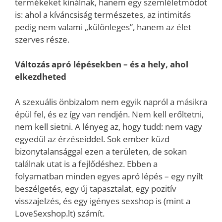
termékeket kínálnak, hanem egy szemléletmódot
is: ahol a kíváncsiság természetes, az intimitás
pedig nem valami „különleges”, hanem az élet
szerves része.
Változás apró lépésekben – és a hely, ahol
elkezdheted
A szexuális önbizalom nem egyik napról a másikra
épül fel, és ez így van rendjén. Nem kell erőltetni,
nem kell sietni. A lényeg az, hogy tudd: nem vagy
egyedül az érzéseiddel. Sok ember küzd
bizonytalansággal ezen a területen, de sokan
találnak utat is a fejlődéshez. Ebben a
folyamatban minden egyes apró lépés – egy nyílt
beszélgetés, egy új tapasztalat, egy pozitív
visszajelzés, és egy igényes sexshop is (mint a
LoveSexshop.lt) számít.