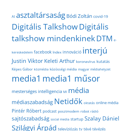
asztaltársaság
Bódi Zoltán
covid-19
AI
Digitális Talkshow
Digitális
talkshow mindenkinek
DTM
e-
interjú
facebook
innováció
Index
kereskedelem
Justin Viktor
Keleti Arthur
kutatás
koronavírus
közösségi média
Képes Gábor
közmédia
magyar médiahelyzet
media1
media1 műsor
média
mesterséges intelligencia
MI
Netidők
médiaszabadság
online média
oktatás
Pintér Róbert
podcast
posztmodem
robot
rádió
Szalay Dániel
sajtószabadság
startup
social media
Szilágyi Árpád
televíziózás
tv
tévé
tévézés