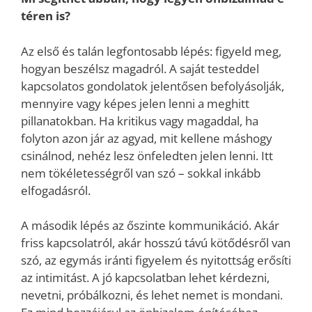
téren is?
Az első és talán legfontosabb lépés: figyeld meg,
hogyan beszélsz magadról. A saját testeddel
kapcsolatos gondolatok jelentősen befolyásolják,
mennyire vagy képes jelen lenni a meghitt
pillanatokban. Ha kritikus vagy magaddal, ha
folyton azon jár az agyad, mit kellene máshogy
csinálnod, nehéz lesz önfeledten jelen lenni. Itt
nem tökéletességről van szó – sokkal inkább
elfogadásról.
A második lépés az őszinte kommunikáció. Akár
friss kapcsolatról, akár hosszú távú kötődésről van
szó, az egymás iránti figyelem és nyitottság erősíti
az intimitást. A jó kapcsolatban lehet kérdezni,
nevetni, próbálkozni, és lehet nemet is mondani.