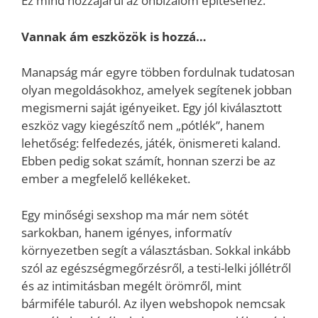
Ez mind hozzájárul az önbizalom építéséhez.
Vannak ám eszközök is hozzá…
Manapság már egyre többen fordulnak tudatosan
olyan megoldásokhoz, amelyek segítenek jobban
megismerni saját igényeiket. Egy jól kiválasztott
eszköz vagy kiegészítő nem „pótlék”, hanem
lehetőség: felfedezés, játék, önismereti kaland.
Ebben pedig sokat számít, honnan szerzi be az
ember a megfelelő kellékeket.
Egy minőségi sexshop ma már nem sötét
sarkokban, hanem igényes, informatív
környezetben segít a választásban. Sokkal inkább
szól az egészségmegőrzésről, a testi-lelki jóllétről
és az intimitásban megélt örömről, mint
bármiféle taburól. Az ilyen webshopok nemcsak