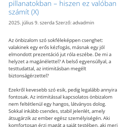
pillanatokban – hiszen ez valóban
számít (X)
2025. július 9. szerda
Szerző:
advadmin
Az önbizalom szó sokféleképpen csenghet:
valakinek egy erős kézfogás, másnak egy jól
elmondott prezentáció jut róla eszébe. De mi a
helyzet a magánélettel? A belső egyensúllyal, a
testtudattal, az intimitásban megélt
biztonságérzettel?
Ezekről kevesebb szó esik, pedig legalább annyira
fontosak. Az intimitással kapcsolatos önbizalom
nem feltétlenül egy hangos, látványos dolog.
Sokkal inkább csendes, stabil jelenlét, amely
átsugárzik az ember egész személyiségén. Aki
komfortosan érzi magát a saját testében, aki meri