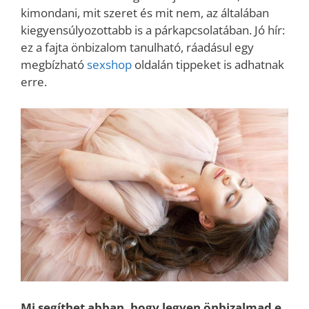
kimondani, mit szeret és mit nem, az általában
kiegyensúlyozottabb is a párkapcsolatában. Jó hír:
ez a fajta önbizalom tanulható, ráadásul egy
megbízható
sexshop
oldalán tippeket is adhatnak
erre.
Mi segíthet abban, hogy legyen önbizalmad e