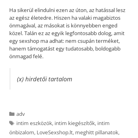
Ha sikerül elindulni ezen az úton, az hatással lesz
az egész életedre. Hiszen ha valaki magabiztos
önmagával, az másokat is könnyebben enged
közel. Talán ez az egyik legfontosabb dolog, amit
egy sexshop ma adhat: nem csupán terméket,
hanem támogatást egy tudatosabb, boldogabb
önmagad felé.
(x) hirdetői tartalom
Kategória
adv
Címkék
intim eszközök
,
intim kiegészítők
,
intim
önbizalom
,
LoveSexshop.lt
,
meghitt pillanatok
,