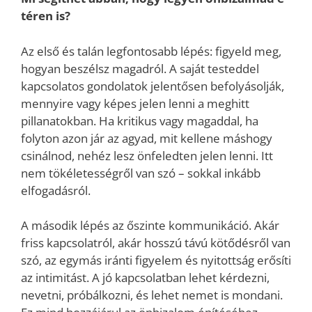
téren is?
Az első és talán legfontosabb lépés: figyeld meg,
hogyan beszélsz magadról. A saját testeddel
kapcsolatos gondolatok jelentősen befolyásolják,
mennyire vagy képes jelen lenni a meghitt
pillanatokban. Ha kritikus vagy magaddal, ha
folyton azon jár az agyad, mit kellene máshogy
csinálnod, nehéz lesz önfeledten jelen lenni. Itt
nem tökéletességről van szó – sokkal inkább
elfogadásról.
A második lépés az őszinte kommunikáció. Akár
friss kapcsolatról, akár hosszú távú kötődésről van
szó, az egymás iránti figyelem és nyitottság erősíti
az intimitást. A jó kapcsolatban lehet kérdezni,
nevetni, próbálkozni, és lehet nemet is mondani.