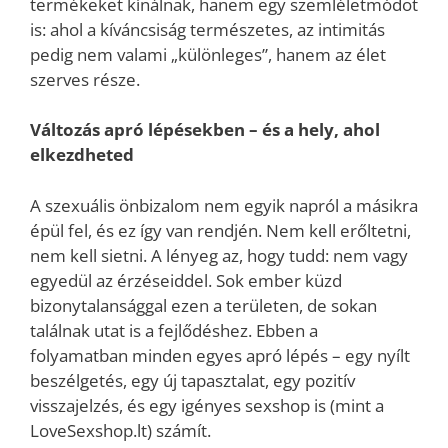
termékeket kínálnak, hanem egy szemléletmódot
is: ahol a kíváncsiság természetes, az intimitás
pedig nem valami „különleges”, hanem az élet
szerves része.
Változás apró lépésekben – és a hely, ahol
elkezdheted
A szexuális önbizalom nem egyik napról a másikra
épül fel, és ez így van rendjén. Nem kell erőltetni,
nem kell sietni. A lényeg az, hogy tudd: nem vagy
egyedül az érzéseiddel. Sok ember küzd
bizonytalansággal ezen a területen, de sokan
találnak utat is a fejlődéshez. Ebben a
folyamatban minden egyes apró lépés – egy nyílt
beszélgetés, egy új tapasztalat, egy pozitív
visszajelzés, és egy igényes sexshop is (mint a
LoveSexshop.lt) számít.