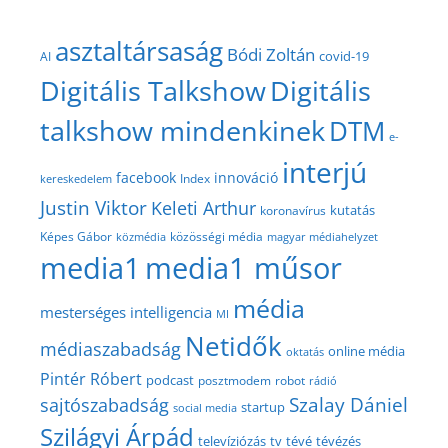
asztaltársaság
Bódi Zoltán
covid-19
AI
Digitális Talkshow
Digitális
talkshow mindenkinek
DTM
e-
interjú
facebook
innováció
Index
kereskedelem
Justin Viktor
Keleti Arthur
kutatás
koronavírus
közösségi média
Képes Gábor
közmédia
magyar médiahelyzet
media1
media1 műsor
média
mesterséges intelligencia
MI
Netidők
médiaszabadság
online média
oktatás
Pintér Róbert
podcast
posztmodem
robot
rádió
Szalay Dániel
sajtószabadság
startup
social media
Szilágyi Árpád
televíziózás
tv
tévé
tévézés