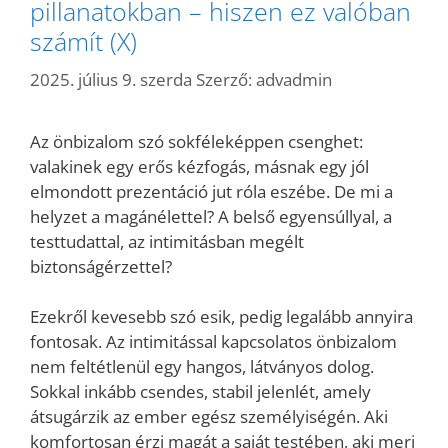
pillanatokban – hiszen ez valóban
számít (X)
2025. július 9. szerda
Szerző:
advadmin
Az önbizalom szó sokféleképpen csenghet:
valakinek egy erős kézfogás, másnak egy jól
elmondott prezentáció jut róla eszébe. De mi a
helyzet a magánélettel? A belső egyensúllyal, a
testtudattal, az intimitásban megélt
biztonságérzettel?
Ezekről kevesebb szó esik, pedig legalább annyira
fontosak. Az intimitással kapcsolatos önbizalom
nem feltétlenül egy hangos, látványos dolog.
Sokkal inkább csendes, stabil jelenlét, amely
átsugárzik az ember egész személyiségén. Aki
komfortosan érzi magát a saját testében, aki meri