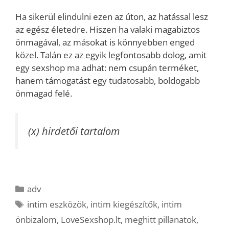
Ha sikerül elindulni ezen az úton, az hatással lesz
az egész életedre. Hiszen ha valaki magabiztos
önmagával, az másokat is könnyebben enged
közel. Talán ez az egyik legfontosabb dolog, amit
egy sexshop ma adhat: nem csupán terméket,
hanem támogatást egy tudatosabb, boldogabb
önmagad felé.
(x) hirdetői tartalom
Kategória
adv
Címkék
intim eszközök
,
intim kiegészítők
,
intim
önbizalom
,
LoveSexshop.lt
,
meghitt pillanatok
,