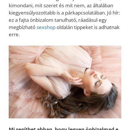
kimondani, mit szeret és mit nem, az általában
kiegyensúlyozottabb is a párkapcsolatában. Jó hír:
ez a fajta önbizalom tanulható, ráadásul egy
megbízható
sexshop
oldalán tippeket is adhatnak
erre.
Mi segíthet abban, hogy legyen önbizalmad e