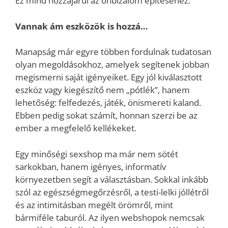
Ez mind hozzájárul az önbizalom építéséhez.
Vannak ám eszközök is hozzá…
Manapság már egyre többen fordulnak tudatosan
olyan megoldásokhoz, amelyek segítenek jobban
megismerni saját igényeiket. Egy jól kiválasztott
eszköz vagy kiegészítő nem „pótlék”, hanem
lehetőség: felfedezés, játék, önismereti kaland.
Ebben pedig sokat számít, honnan szerzi be az
ember a megfelelő kellékeket.
Egy minőségi sexshop ma már nem sötét
sarkokban, hanem igényes, informatív
környezetben segít a választásban. Sokkal inkább
szól az egészségmegőrzésről, a testi-lelki jóllétről
és az intimitásban megélt örömről, mint
bármiféle taburól. Az ilyen webshopok nemcsak