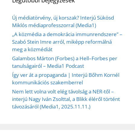
Legutóbbi bejegyzések
Új médiatörvény, új korszak? Interjú Sükösd
Miklós médiaprofesszorral (Media1)
„A közmédia a demokrácia immunrendszere” –
Szabó Stein Imre arról, miképp reformálná
meg a közmédiát
Galambos Márton (Forbes) a Hell–Forbes per
tanulságairól – Media1 Podcast
Így ver át a propaganda | Interjú Bőhm Kornél
kommunikációs szakemberrel
Nem lett volna volt elég távolság a NER-től –
interjú Nagy Iván Zsolttal, a Blikk éléről történt
távozásáról (Media1, 2025.11.11.)