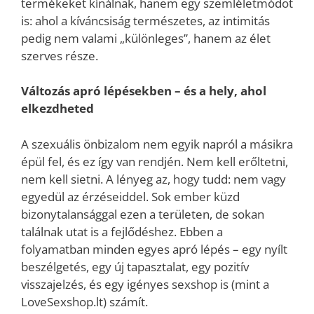
termékeket kínálnak, hanem egy szemléletmódot
is: ahol a kíváncsiság természetes, az intimitás
pedig nem valami „különleges”, hanem az élet
szerves része.
Változás apró lépésekben – és a hely, ahol
elkezdheted
A szexuális önbizalom nem egyik napról a másikra
épül fel, és ez így van rendjén. Nem kell erőltetni,
nem kell sietni. A lényeg az, hogy tudd: nem vagy
egyedül az érzéseiddel. Sok ember küzd
bizonytalansággal ezen a területen, de sokan
találnak utat is a fejlődéshez. Ebben a
folyamatban minden egyes apró lépés – egy nyílt
beszélgetés, egy új tapasztalat, egy pozitív
visszajelzés, és egy igényes sexshop is (mint a
LoveSexshop.lt) számít.