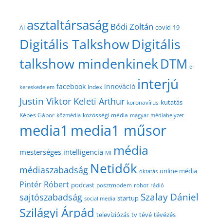
asztaltársaság
Bódi Zoltán
covid-19
AI
Digitális Talkshow
Digitális
talkshow mindenkinek
DTM
e-
interjú
facebook
innováció
Index
kereskedelem
Justin Viktor
Keleti Arthur
kutatás
koronavírus
közösségi média
Képes Gábor
közmédia
magyar médiahelyzet
media1
media1 műsor
média
mesterséges intelligencia
MI
Netidők
médiaszabadság
online média
oktatás
Pintér Róbert
podcast
posztmodem
robot
rádió
Szalay Dániel
sajtószabadság
startup
social media
Szilágyi Árpád
televíziózás
tv
tévé
tévézés