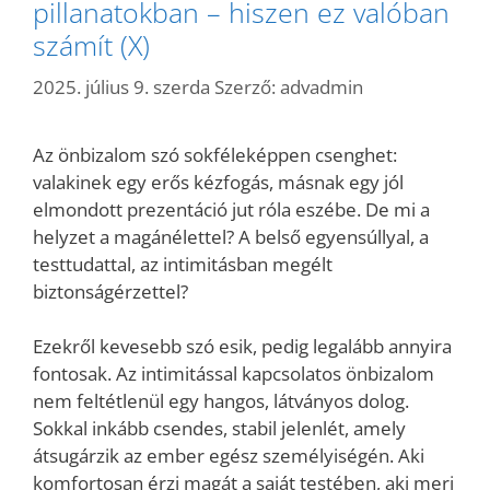
pillanatokban – hiszen ez valóban
számít (X)
2025. július 9. szerda
Szerző:
advadmin
Az önbizalom szó sokféleképpen csenghet:
valakinek egy erős kézfogás, másnak egy jól
elmondott prezentáció jut róla eszébe. De mi a
helyzet a magánélettel? A belső egyensúllyal, a
testtudattal, az intimitásban megélt
biztonságérzettel?
Ezekről kevesebb szó esik, pedig legalább annyira
fontosak. Az intimitással kapcsolatos önbizalom
nem feltétlenül egy hangos, látványos dolog.
Sokkal inkább csendes, stabil jelenlét, amely
átsugárzik az ember egész személyiségén. Aki
komfortosan érzi magát a saját testében, aki meri