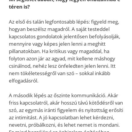
téren is?
Az első és talán legfontosabb lépés: figyeld meg,
hogyan beszélsz magadról. A saját testeddel
kapcsolatos gondolatok jelentősen befolyásolják,
mennyire vagy képes jelen lenni a meghitt
pillanatokban. Ha kritikus vagy magaddal, ha
folyton azon jár az agyad, mit kellene máshogy
csinálnod, nehéz lesz önfeledten jelen lenni. Itt
nem tökéletességről van szó – sokkal inkább
elfogadásról.
A második lépés az őszinte kommunikáció. Akár
friss kapcsolatról, akár hosszú távú kötődésről van
szó, az egymás iránti figyelem és nyitottság erősíti
az intimitást. A jó kapcsolatban lehet kérdezni,
nevetni, próbálkozni, és lehet nemet is mondani.