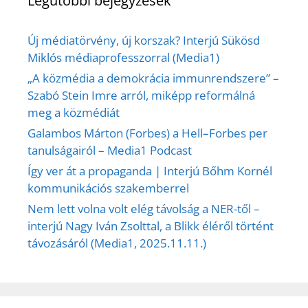
Legutóbbi bejegyzések
Új médiatörvény, új korszak? Interjú Sükösd
Miklós médiaprofesszorral (Media1)
„A közmédia a demokrácia immunrendszere” –
Szabó Stein Imre arról, miképp reformálná
meg a közmédiát
Galambos Márton (Forbes) a Hell–Forbes per
tanulságairól – Media1 Podcast
Így ver át a propaganda | Interjú Bőhm Kornél
kommunikációs szakemberrel
Nem lett volna volt elég távolság a NER-től –
interjú Nagy Iván Zsolttal, a Blikk éléről történt
távozásáról (Media1, 2025.11.11.)