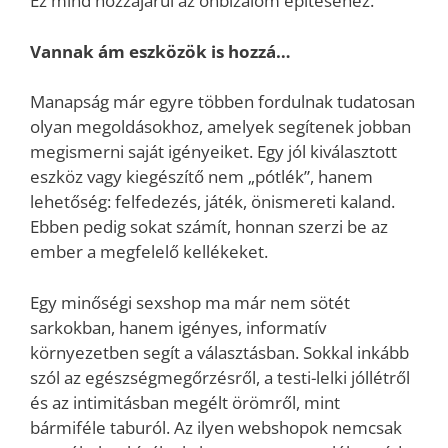
Ez mind hozzájárul az önbizalom építéséhez.
Vannak ám eszközök is hozzá…
Manapság már egyre többen fordulnak tudatosan
olyan megoldásokhoz, amelyek segítenek jobban
megismerni saját igényeiket. Egy jól kiválasztott
eszköz vagy kiegészítő nem „pótlék”, hanem
lehetőség: felfedezés, játék, önismereti kaland.
Ebben pedig sokat számít, honnan szerzi be az
ember a megfelelő kellékeket.
Egy minőségi sexshop ma már nem sötét
sarkokban, hanem igényes, informatív
környezetben segít a választásban. Sokkal inkább
szól az egészségmegőrzésről, a testi-lelki jóllétről
és az intimitásban megélt örömről, mint
bármiféle taburól. Az ilyen webshopok nemcsak