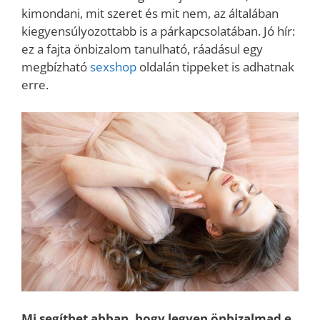
kimondani, mit szeret és mit nem, az általában
kiegyensúlyozottabb is a párkapcsolatában. Jó hír:
ez a fajta önbizalom tanulható, ráadásul egy
megbízható
sexshop
oldalán tippeket is adhatnak
erre.
Mi segíthet abban, hogy legyen önbizalmad e