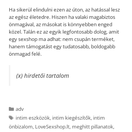
Ha sikerül elindulni ezen az úton, az hatással lesz
az egész életedre. Hiszen ha valaki magabiztos
önmagával, az másokat is könnyebben enged
közel. Talán ez az egyik legfontosabb dolog, amit
egy sexshop ma adhat: nem csupán terméket,
hanem támogatást egy tudatosabb, boldogabb
önmagad felé.
(x) hirdetői tartalom
Kategória
adv
Címkék
intim eszközök
,
intim kiegészítők
,
intim
önbizalom
,
LoveSexshop.lt
,
meghitt pillanatok
,