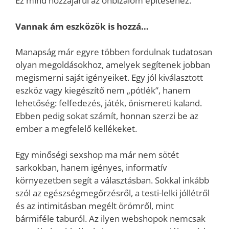
Ez mind hozzájárul az önbizalom építéséhez.
Vannak ám eszközök is hozzá…
Manapság már egyre többen fordulnak tudatosan
olyan megoldásokhoz, amelyek segítenek jobban
megismerni saját igényeiket. Egy jól kiválasztott
eszköz vagy kiegészítő nem „pótlék”, hanem
lehetőség: felfedezés, játék, önismereti kaland.
Ebben pedig sokat számít, honnan szerzi be az
ember a megfelelő kellékeket.
Egy minőségi sexshop ma már nem sötét
sarkokban, hanem igényes, informatív
környezetben segít a választásban. Sokkal inkább
szól az egészségmegőrzésről, a testi-lelki jóllétről
és az intimitásban megélt örömről, mint
bármiféle taburól. Az ilyen webshopok nemcsak