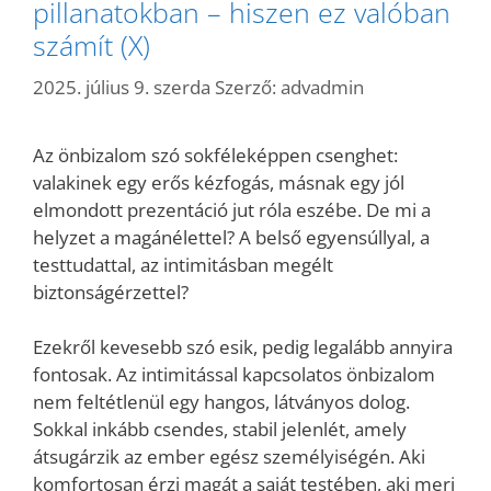
pillanatokban – hiszen ez valóban
számít (X)
2025. július 9. szerda
Szerző:
advadmin
Az önbizalom szó sokféleképpen csenghet:
valakinek egy erős kézfogás, másnak egy jól
elmondott prezentáció jut róla eszébe. De mi a
helyzet a magánélettel? A belső egyensúllyal, a
testtudattal, az intimitásban megélt
biztonságérzettel?
Ezekről kevesebb szó esik, pedig legalább annyira
fontosak. Az intimitással kapcsolatos önbizalom
nem feltétlenül egy hangos, látványos dolog.
Sokkal inkább csendes, stabil jelenlét, amely
átsugárzik az ember egész személyiségén. Aki
komfortosan érzi magát a saját testében, aki meri