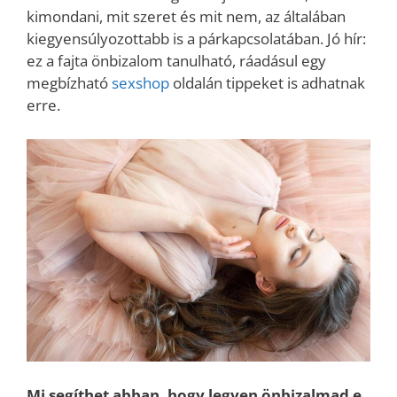
kimondani, mit szeret és mit nem, az általában
kiegyensúlyozottabb is a párkapcsolatában. Jó hír:
ez a fajta önbizalom tanulható, ráadásul egy
megbízható
sexshop
oldalán tippeket is adhatnak
erre.
Mi segíthet abban, hogy legyen önbizalmad e