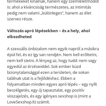
termékeket kínálnak, hanem egy szemléletmódot
is: ahol a kíváncsiság természetes, az intimitás
pedig nem valami „különleges”, hanem az élet
szerves része.
Változás apró lépésekben – és a hely, ahol
elkezdheted
A szexuális önbizalom nem egyik napról a másikra
épül fel, és ez így van rendjén. Nem kell erőltetni,
nem kell sietni. A lényeg az, hogy tudd: nem vagy
egyedül az érzéseiddel. Sok ember küzd
bizonytalansággal ezen a területen, de sokan
találnak utat is a fejlődéshez. Ebben a
folyamatban minden egyes apró lépés – egy nyílt
beszélgetés, egy új tapasztalat, egy pozitív
visszajelzés, és egy igényes sexshop is (mint a
LoveSexshop.lt) számít.