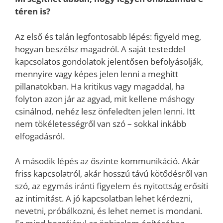
téren is?
Az első és talán legfontosabb lépés: figyeld meg,
hogyan beszélsz magadról. A saját testeddel
kapcsolatos gondolatok jelentősen befolyásolják,
mennyire vagy képes jelen lenni a meghitt
pillanatokban. Ha kritikus vagy magaddal, ha
folyton azon jár az agyad, mit kellene máshogy
csinálnod, nehéz lesz önfeledten jelen lenni. Itt
nem tökéletességről van szó – sokkal inkább
elfogadásról.
A második lépés az őszinte kommunikáció. Akár
friss kapcsolatról, akár hosszú távú kötődésről van
szó, az egymás iránti figyelem és nyitottság erősíti
az intimitást. A jó kapcsolatban lehet kérdezni,
nevetni, próbálkozni, és lehet nemet is mondani.