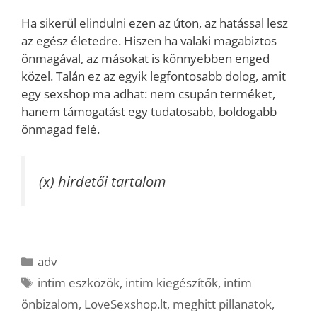
Ha sikerül elindulni ezen az úton, az hatással lesz
az egész életedre. Hiszen ha valaki magabiztos
önmagával, az másokat is könnyebben enged
közel. Talán ez az egyik legfontosabb dolog, amit
egy sexshop ma adhat: nem csupán terméket,
hanem támogatást egy tudatosabb, boldogabb
önmagad felé.
(x) hirdetői tartalom
Kategória
adv
Címkék
intim eszközök
,
intim kiegészítők
,
intim
önbizalom
,
LoveSexshop.lt
,
meghitt pillanatok
,