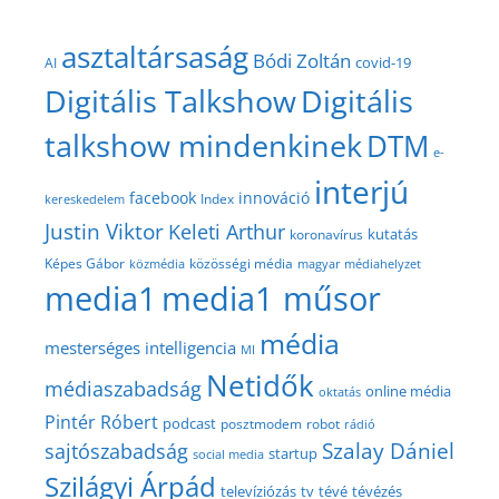
asztaltársaság
Bódi Zoltán
covid-19
AI
Digitális Talkshow
Digitális
talkshow mindenkinek
DTM
e-
interjú
facebook
innováció
Index
kereskedelem
Justin Viktor
Keleti Arthur
kutatás
koronavírus
közösségi média
Képes Gábor
közmédia
magyar médiahelyzet
media1
media1 műsor
média
mesterséges intelligencia
MI
Netidők
médiaszabadság
online média
oktatás
Pintér Róbert
podcast
posztmodem
robot
rádió
Szalay Dániel
sajtószabadság
startup
social media
Szilágyi Árpád
televíziózás
tv
tévé
tévézés