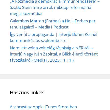
„A közmédia a demokrácia immunrendszere” –
Szabó Stein Imre arról, miképp reformálná
meg a közmédiát
Galambos Márton (Forbes) a Hell–Forbes per
tanulságairól – Media1 Podcast
Így ver át a propaganda | Interjú Bőhm Kornél
kommunikációs szakemberrel
Nem lett volna volt elég távolság a NER-től –
interjú Nagy Iván Zsolttal, a Blikk éléről történt
távozásáról (Media1, 2025.11.11.)
Hasznos linkek
A vipcast az Apple iTunes Store-ban