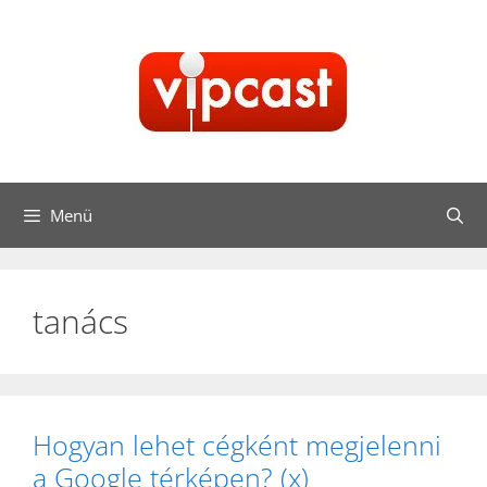
Kilépés
a
tartalomba
Menü
tanács
Hogyan lehet cégként megjelenni
a Google térképen? (x)