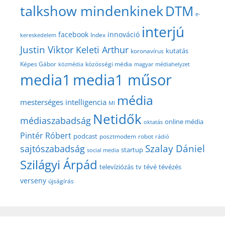
talkshow mindenkinek
DTM
e-
interjú
facebook
innováció
Index
kereskedelem
Justin Viktor
Keleti Arthur
kutatás
koronavírus
közösségi média
Képes Gábor
közmédia
magyar médiahelyzet
media1
media1 műsor
média
mesterséges intelligencia
MI
Netidők
médiaszabadság
online média
oktatás
Pintér Róbert
podcast
posztmodem
robot
rádió
Szalay Dániel
sajtószabadság
startup
social media
Szilágyi Árpád
televíziózás
tv
tévé
tévézés
verseny
újságírás