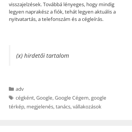
visszajelzések. Továbbá lényeges, hogy mindig
legyen naprakész a fiók, tehát legyen aktuális a
nyitvatartás, a telefonszám és a cégleírás.
(x) hirdetői tartalom
Kategória
adv
Címkék
cégként
,
Google
,
Google Cégem
,
google
térkép
,
megjelenés
,
tanács
,
vállakozások