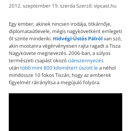
2012. szeptember 19. szerda
Szerző:
vipcast.hu
Egy ember, akinek nincsen irodája, titkárnője,
diplomataútlevele, mégis nagykövetként emlegeti
őt szinte mindenki.
Hídvégi-Üstös Pálról
van szó,
akin mostanra végérvényesen rajta ragadt a Tisza
Nagykövete megnevezés. 2006-ban, a súlyos
természeti csapást okozó
ciánszennyezés
után
több mint 800 kilométert úszott le
a néhol
mindössze 10 fokos Tiszán, hogy az emberek
figyelmét ráirányítsa a megújuló folyóra.