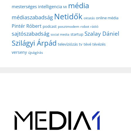
média
mesterséges intelligencia
MI
Netidők
médiaszabadság
online média
oktatás
Pintér Róbert
podcast
posztmodem
robot
rádió
Szalay Dániel
sajtószabadság
startup
social media
Szilágyi Árpád
televíziózás
tv
tévé
tévézés
verseny
újságírás