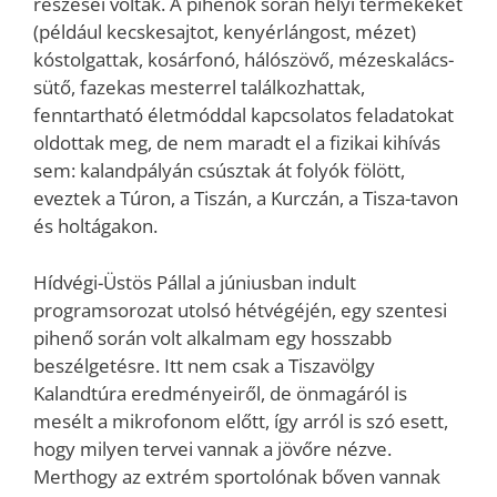
részesei voltak. A pihenők során helyi termékeket
(például kecskesajtot, kenyérlángost, mézet)
kóstolgattak, kosárfonó, hálószövő, mézeskalács-
sütő, fazekas mesterrel találkozhattak,
fenntartható életmóddal kapcsolatos feladatokat
oldottak meg, de nem maradt el a fizikai kihívás
sem: kalandpályán csúsztak át folyók fölött,
eveztek a Túron, a Tiszán, a Kurczán, a Tisza-tavon
és holtágakon.
Hídvégi-Üstös Pállal a júniusban indult
programsorozat utolsó hétvégéjén, egy szentesi
pihenő során volt alkalmam egy hosszabb
beszélgetésre. Itt nem csak a Tiszavölgy
Kalandtúra eredményeiről, de önmagáról is
mesélt a mikrofonom előtt, így arról is szó esett,
hogy milyen tervei vannak a jövőre nézve.
Merthogy az extrém sportolónak bőven vannak