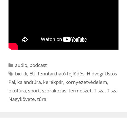
Kategória
audio
,
podcast
Címkék
bicikli
,
EU
,
fenntartható fejlődés
,
Hídvégi-Üstös
Pál
,
kalandtúra
,
kerékpár
,
környezetvédelem
,
ökotúra
,
sport
,
szórakozás
,
természet
,
Tisza
,
Tisza
Nagykövete
,
túra