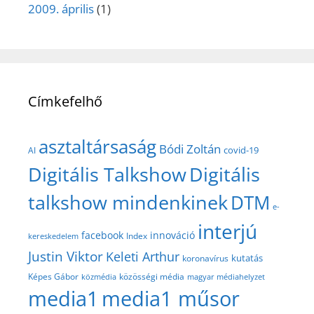
2009. április
(1)
Címkefelhő
asztaltársaság
Bódi Zoltán
covid-19
AI
Digitális Talkshow
Digitális
talkshow mindenkinek
DTM
e-
interjú
facebook
innováció
Index
kereskedelem
Justin Viktor
Keleti Arthur
kutatás
koronavírus
közösségi média
Képes Gábor
közmédia
magyar médiahelyzet
media1
media1 műsor