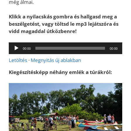
még álmai.
Klikk a nyilacskás gombra és hallgasd meg a
beszélgetést, vagy töltsd le mp3 lejátszóra és
vidd magaddal útközbenre!
Audió
00:00
00:00
lejátszó
Letöltés
·
Megnyitás új ablakban
Kiegészítésképp néhány emlék a túrákról: