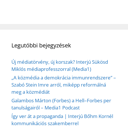
Legutóbbi bejegyzések
Új médiatörvény, új korszak? Interjú Sükösd
Miklós médiaprofesszorral (Media1)
„A közmédia a demokrácia immunrendszere” –
Szabó Stein Imre arról, miképp reformálná
meg a közmédiát
Galambos Márton (Forbes) a Hell–Forbes per
tanulságairól – Media1 Podcast
Így ver át a propaganda | Interjú Bőhm Kornél
kommunikációs szakemberrel