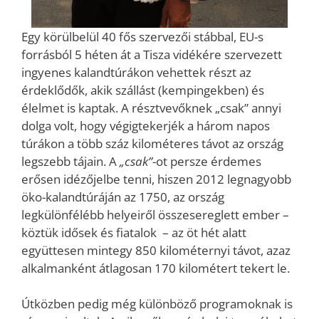
Egy körülbelül 40 fős szervezői stábbal, EU-s
forrásból 5 héten át a Tisza vidékére szervezett
ingyenes kalandtúrákon vehettek részt az
érdeklődők, akik szállást (kempingekben) és
élelmet is kaptak. A résztvevőknek „csak” annyi
dolga volt, hogy végigtekerjék a három napos
túrákon a több száz kilométeres távot az ország
legszebb tájain. A
„csak”
-ot persze érdemes
erősen idézőjelbe tenni, hiszen 2012 legnagyobb
öko-kalandtúráján az 1750, az ország
legkülönfélébb helyeiről összesereglett ember –
köztük idősek és fiatalok – az öt hét alatt
együttesen mintegy 850 kilométernyi távot, azaz
alkalmanként átlagosan 170 kilométert tekert le.
Útközben pedig még különböző programoknak is