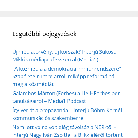
Legutóbbi bejegyzések
Új médiatörvény, új korszak? Interjú Sükösd
Miklós médiaprofesszorral (Media1)
„A közmédia a demokrácia immunrendszere” –
Szabó Stein Imre arról, miképp reformálná
meg a közmédiát
Galambos Márton (Forbes) a Hell–Forbes per
tanulságairól – Media1 Podcast
Így ver át a propaganda | Interjú Bőhm Kornél
kommunikációs szakemberrel
Nem lett volna volt elég távolság a NER-től –
interjú Nagy Iván Zsolttal, a Blikk éléről történt