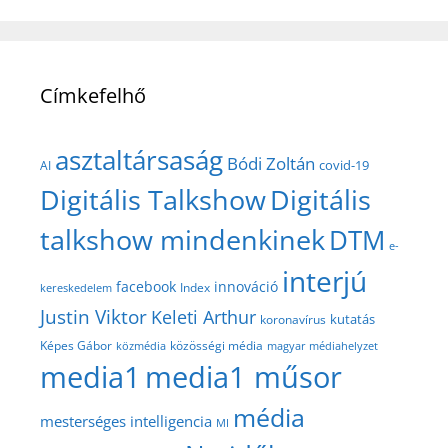
Címkefelhő
asztaltársaság
Bódi Zoltán
covid-19
AI
Digitális Talkshow
Digitális
talkshow mindenkinek
DTM
e-
interjú
facebook
innováció
Index
kereskedelem
Justin Viktor
Keleti Arthur
kutatás
koronavírus
közösségi média
Képes Gábor
közmédia
magyar médiahelyzet
media1
media1 műsor
média
mesterséges intelligencia
MI