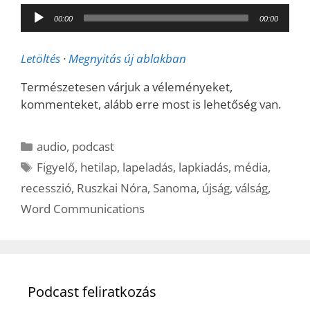
Audió
00:00
00:00
lejátszó
Letöltés
·
Megnyitás új ablakban
Természetesen várjuk a véleményeket,
kommenteket, alább erre most is lehetőség van.
Kategória
audio
,
podcast
Címkék
Figyelő
,
hetilap
,
lapeladás
,
lapkiadás
,
média
,
recesszió
,
Ruszkai Nóra
,
Sanoma
,
újság
,
válság
,
Word Communications
Podcast feliratkozás