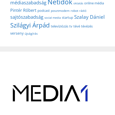
Netidők
médiaszabadság
online média
oktatás
Pintér Róbert
podcast
posztmodem
robot
rádió
Szalay Dániel
sajtószabadság
startup
social media
Szilágyi Árpád
televíziózás
tv
tévé
tévézés
verseny
újságírás