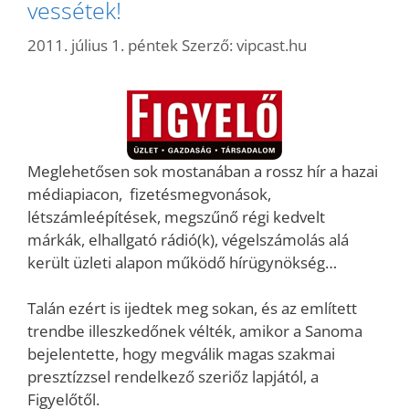
vessétek!
2011. július 1. péntek
Szerző:
vipcast.hu
Meglehetősen sok mostanában a rossz hír a hazai
médiapiacon, fizetésmegvonások,
létszámleépítések, megszűnő régi kedvelt
márkák, elhallgató rádió(k), végelszámolás alá
került üzleti alapon működő hírügynökség…
Talán ezért is ijedtek meg sokan, és az említett
trendbe illeszkedőnek vélték, amikor a Sanoma
bejelentette, hogy megválik magas szakmai
presztízzsel rendelkező szeriőz lapjától, a
Figyelőtől.