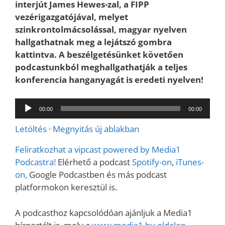
interjút James Hewes-zal, a FIPP
vezérigazgatójával, melyet
szinkrontolmácsolással, magyar nyelven
hallgathatnak meg a lejátszó gombra
kattintva. A beszélgetésünket követően
podcastunkból meghallgathatják a teljes
konferencia hanganyagát is eredeti nyelven!
Audió
00:00
00:00
lejátszó
Letöltés
·
Megnyitás új ablakban
Feliratkozhat a vipcast powered by Media1
Podcastra!
Elérhető a podcast
Spotify-on
,
iTunes-
on,
Google Podcastben és más podcast
platformokon keresztül is.
A podcasthoz kapcsolódóan ajánljuk a Media1