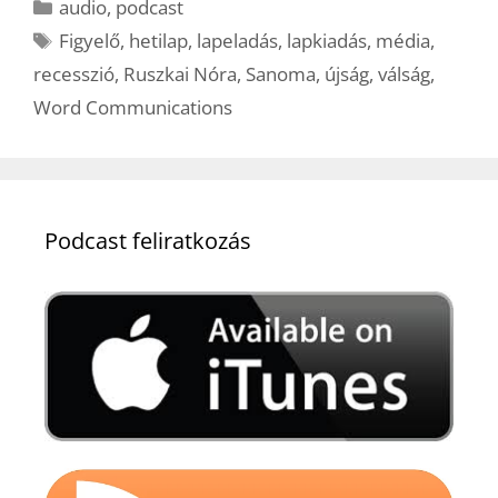
Kategória
audio
,
podcast
Címkék
Figyelő
,
hetilap
,
lapeladás
,
lapkiadás
,
média
,
recesszió
,
Ruszkai Nóra
,
Sanoma
,
újság
,
válság
,
Word Communications
Podcast feliratkozás