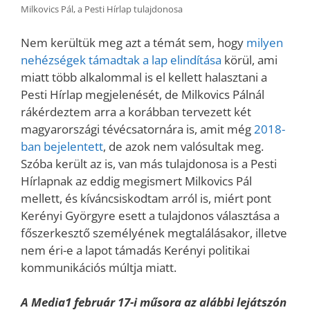
Milkovics Pál, a Pesti Hírlap tulajdonosa
Nem kerültük meg azt a témát sem, hogy
milyen
nehézségek támadtak a lap elindítása
körül, ami
miatt több alkalommal is el kellett halasztani a
Pesti Hírlap megjelenését, de Milkovics Pálnál
rákérdeztem arra a korábban tervezett két
magyarországi tévécsatornára is, amit még
2018-
ban bejelentett
, de azok nem valósultak meg.
Szóba került az is, van más tulajdonosa is a Pesti
Hírlapnak az eddig megismert Milkovics Pál
mellett, és kíváncsiskodtam arról is, miért pont
Kerényi Györgyre esett a tulajdonos választása a
főszerkesztő személyének megtalálásakor, illetve
nem éri-e a lapot támadás Kerényi politikai
kommunikációs múltja miatt.
A Media1 február 17-i műsora az alábbi lejátszón