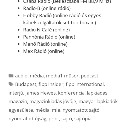
Csaba Rádió (Békéscsaba FM 88,9 MHz)
Radio-B (online rádió)
Hobby Rádió (online rádió és egyes
kábelszolgáltatók set-top-boxain)
Radio N Café (online)
Pannónia Rádió (online)
Menő Rádió (online)
Mex Rádió (online)
Kategória
audio
,
média
,
media1 műsor
,
podcast
Címkék
Budapest
,
fipp insider
,
fipp international
,
interjú
,
James Hewes
,
konferencia
,
lapkiadás
,
magazin
,
magazinkiadás jövője
,
magyar lapkiadók
egyesülete
,
média
,
mle
,
nyomtatott sajtó
,
nyomtatott újság
,
print
,
sajtó
,
sajtópiac