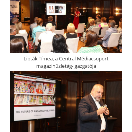
Lipták Tímea, a Central Médiacsoport
magazinüzletág-igazgatója