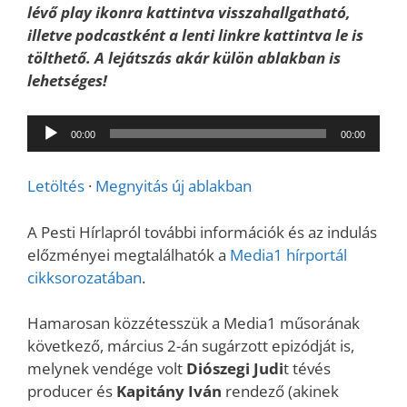
lévő play ikonra kattintva visszahallgatható,
illetve podcastként a lenti linkre kattintva le is
tölthető. A lejátszás akár külön ablakban is
lehetséges!
Audió
00:00
00:00
lejátszó
Letöltés
·
Megnyitás új ablakban
A Pesti Hírlapról további információk és az indulás
előzményei megtalálhatók a
Media1 hírportál
cikksorozatában
.
Hamarosan közzétesszük a Media1 műsorának
következő, március 2-án sugárzott epizódját is,
melynek vendége volt
Diószegi Judi
t tévés
producer és
Kapitány Iván
rendező (akinek