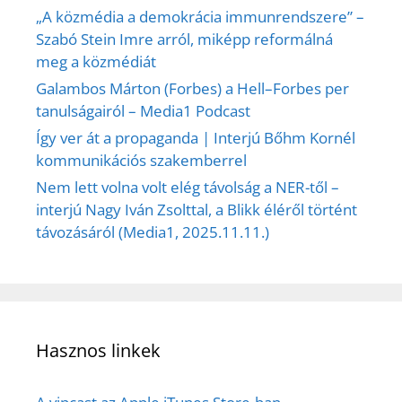
„A közmédia a demokrácia immunrendszere” –
Szabó Stein Imre arról, miképp reformálná
meg a közmédiát
Galambos Márton (Forbes) a Hell–Forbes per
tanulságairól – Media1 Podcast
Így ver át a propaganda | Interjú Bőhm Kornél
kommunikációs szakemberrel
Nem lett volna volt elég távolság a NER-től –
interjú Nagy Iván Zsolttal, a Blikk éléről történt
távozásáról (Media1, 2025.11.11.)
Hasznos linkek