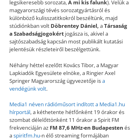
legsikeresebb sorozata,
A mi kis falunk
). Velük a
magyarországi tévés sorozatgyártásról és
különböző kulisszatitkokról beszéltünk, majd
stúdiónkban volt
Döbrentey Dániel,
a
Társaság
a Szabadságjogokért
jogásza is, akivel a
sajtószabadság kapcsán most publikált kutatási
jelentésük részleteiről beszélgettünk.
Néhány héttel ezelőtt Kovács Tibor, a Magyar
Lapkiadók Egyesülete elnöke, a Ringier Axel
Springer Magyarország ügyvezetője is
a
vendégünk volt
.
Media1 néven rádióműsort indított a Media1.hu
hírportál
, a kéthetente hétfőnként 19 órakor és
szombat délelőttönként 11 órakor a Spirit FM
frekvenciáján az
FM 87,6 MHz-en Budapesten
és
a
spiritfm.hu
-n élő streaming formájában