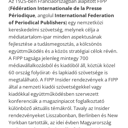
Az 1925-ben Franciaországban alapított FIPP
(
Fédération Internationale de la Presse
Périodique
, angolul
International Federation
of Periodical Publishers
) egy nemzetközi
kereskedelmi szövetség, melynek célja a
médiatartalom-ipar minden aspektusának
fejlesztése a tudásmegosztás, a kölcsönös
együttműködés és a közös stratégiai célok révén.
A FIPP tagsága jelenleg mintegy 700
médiavállalkozásból és kiadóból áll, köztük közel
60 ország folyóirat- és lapkiadó szövetsége is
megtalálható. A FIPP Insider rendezvények a FIPP
által a nemzeti kiadói szövetségekkel vagy
kiadókkal együttműködésben szervezett
konferenciák a magazinpiacot foglalkoztató
különböző aktuális témákról. Tavaly az Insider
rendezvényeket Lisszabonban, Berlinben és New
Yorkban tartották, az idei évben Magyarország