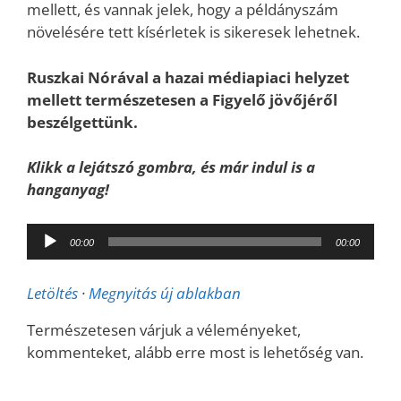
mellett, és vannak jelek, hogy a példányszám
növelésére tett kísérletek is sikeresek lehetnek.
Ruszkai Nórával a hazai médiapiaci helyzet
mellett természetesen a Figyelő jövőjéről
beszélgettünk.
Klikk a lejátszó gombra, és már indul is a
hanganyag!
Audió
00:00
00:00
lejátszó
Letöltés
·
Megnyitás új ablakban
Természetesen várjuk a véleményeket,
kommenteket, alább erre most is lehetőség van.