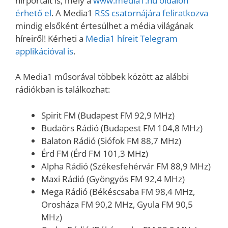
hírportált is, mely a
www.media1.hu oldalon
érhető el
. A Media1
RSS csatornájára feliratkozva
mindig elsőként értesülhet a média világának
híreiről! Kérheti a
Media1 híreit Telegram
applikációval is
.
A Media1 műsorával többek között az alábbi
rádiókban is találkozhat:
Spirit FM (Budapest FM 92,9 MHz)
Budaörs Rádió (Budapest FM 104,8 MHz)
Balaton Rádió (Siófok FM 88,7 MHz)
Érd FM (Érd FM 101,3 MHz)
Alpha Rádió (Székesfehérvár FM 88,9 MHz)
Maxi Rádió (Gyöngyös FM 92,4 MHz)
Mega Rádió (Békéscsaba FM 98,4 MHz,
Orosháza FM 90,2 MHz, Gyula FM 90,5
MHz)