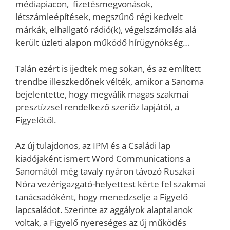
médiapiacon, fizetésmegvonások,
létszámleépítések, megszűnő régi kedvelt
márkák, elhallgató rádió(k), végelszámolás alá
került üzleti alapon működő hírügynökség…
Talán ezért is ijedtek meg sokan, és az említett
trendbe illeszkedőnek vélték, amikor a Sanoma
bejelentette, hogy megválik magas szakmai
presztízzsel rendelkező szeriőz lapjától, a
Figyelőtől.
Az új tulajdonos, az IPM és a Családi lap
kiadójaként ismert Word Communications a
Sanomától még tavaly nyáron távozó Ruszkai
Nóra vezérigazgató-helyettest kérte fel szakmai
tanácsadóként, hogy menedzselje a Figyelő
lapcsaládot. Szerinte az aggályok alaptalanok
voltak, a Figyelő nyereséges az új működés