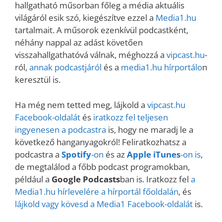
hallgatható műsorban főleg a média aktuális
világáról esik szó, kiegészítve ezzel a
Media1.hu
tartalmait. A műsorok ezenkívül podcastként,
néhány nappal az adást követően
visszahallgathatóvá válnak, méghozzá a
vipcast.hu
-
ról,
annak podcastjáról
és a
media1.hu hírportálo
n
keresztül is.
Ha még nem tetted meg, lájkold a
vipcast.
hu
Facebook-oldalát
és
iratkozz fel teljesen
ingyenesen a podcastra
is, hogy ne maradj le a
következő hanganyagokról! Feliratkozhatsz a
podcastra a
Spotify
-on
és az
Apple iTunes
-on is
,
de megtalálod a főbb podcast programokban,
például a
Google Podcasts
ban is. Iratkozz fel
a
Media1.hu hírlevelére a hírportál főoldalán
, és
lájkold vagy kövesd a Media1 Facebook-oldalát
is.