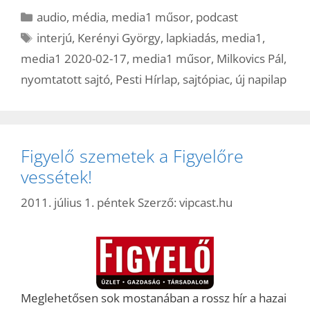
Kategória
audio
,
média
,
media1 műsor
,
podcast
Címkék
interjú
,
Kerényi György
,
lapkiadás
,
media1
,
media1 2020-02-17
,
media1 műsor
,
Milkovics Pál
,
nyomtatott sajtó
,
Pesti Hírlap
,
sajtópiac
,
új napilap
Figyelő szemetek a Figyelőre
vessétek!
2011. július 1. péntek
Szerző:
vipcast.hu
Meglehetősen sok mostanában a rossz hír a hazai