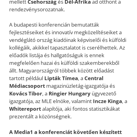
mellett
Csehország
és
Dél-Afrika
ad otthont a
rendezvénysorozatnak.
A budapesti konferencián bemutatták
fejlesztéseiket és innovatív megközelítéseiket a
vendéglátó ország kiadóinak képviselői és külföldi
kollégáik, akikkel tapasztalatot is cserélhettek. Az
előadók listája és hallgatóságuk is ennek
megfelelően hazai és külföldi szakemberekből
állt. Magyarországról többek között előadást
tartott például
Lipták Tímea
, a
Central
Médiacsoport
magazinüzletág-igazgatója és
Kovács Tibor
, a
Ringier Hungary
ügyvezető
igazgatója, az MLE elnöke, valamint
Incze Kinga
, a
Whitereport
alapítója, aki fontos statisztikákat
prezentált a közönségnek.
A Media1 a konferenciát követően készített