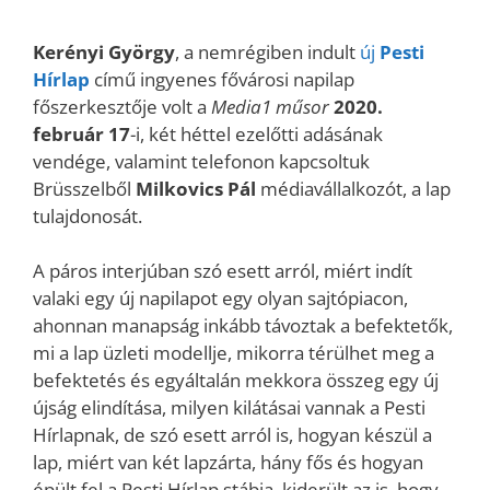
Kerényi György
, a nemrégiben indult
új
Pesti
Hírlap
című ingyenes fővárosi napilap
főszerkesztője volt a
Media1 műsor
2020.
február 17
-i, két héttel ezelőtti adásának
vendége, valamint telefonon kapcsoltuk
Brüsszelből
Milkovics Pál
médiavállalkozót, a lap
tulajdonosát.
A páros interjúban szó esett arról, miért indít
valaki egy új napilapot egy olyan sajtópiacon,
ahonnan manapság inkább távoztak a befektetők,
mi a lap üzleti modellje, mikorra térülhet meg a
befektetés és egyáltalán mekkora összeg egy új
újság elindítása, milyen kilátásai vannak a Pesti
Hírlapnak, de szó esett arról is, hogyan készül a
lap, miért van két lapzárta, hány fős és hogyan
épült fel a Pesti Hírlap stábja, kiderült az is, hogy