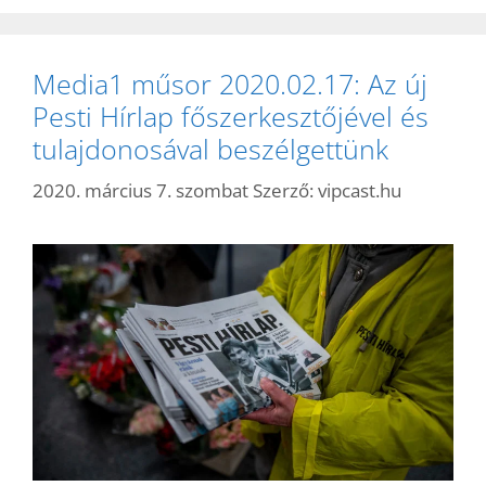
Media1 műsor 2020.02.17: Az új
Pesti Hírlap főszerkesztőjével és
tulajdonosával beszélgettünk
2020. március 7. szombat
Szerző:
vipcast.hu