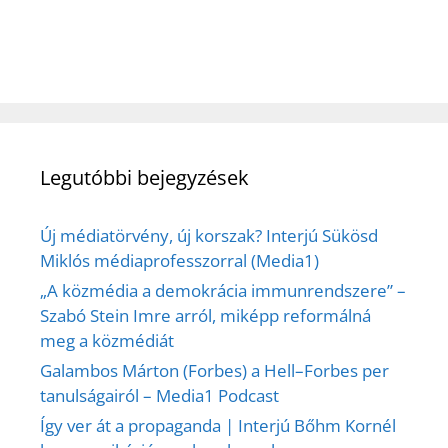
Legutóbbi bejegyzések
Új médiatörvény, új korszak? Interjú Sükösd
Miklós médiaprofesszorral (Media1)
„A közmédia a demokrácia immunrendszere” –
Szabó Stein Imre arról, miképp reformálná
meg a közmédiát
Galambos Márton (Forbes) a Hell–Forbes per
tanulságairól – Media1 Podcast
Így ver át a propaganda | Interjú Bőhm Kornél