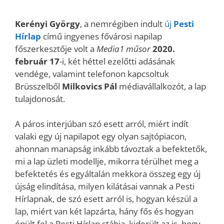
Kerényi György
, a nemrégiben indult
új
Pesti
Hírlap
című ingyenes fővárosi napilap
főszerkesztője volt a
Media1 műsor
2020.
február 17
-i, két héttel ezelőtti adásának
vendége, valamint telefonon kapcsoltuk
Brüsszelből
Milkovics Pál
médiavállalkozót, a lap
tulajdonosát.
A páros interjúban szó esett arról, miért indít
valaki egy új napilapot egy olyan sajtópiacon,
ahonnan manapság inkább távoztak a befektetők,
mi a lap üzleti modellje, mikorra térülhet meg a
befektetés és egyáltalán mekkora összeg egy új
újság elindítása, milyen kilátásai vannak a Pesti
Hírlapnak, de szó esett arról is, hogyan készül a
lap, miért van két lapzárta, hány fős és hogyan
épült fel a Pesti Hírlap stábja, kiderült az is, hogy