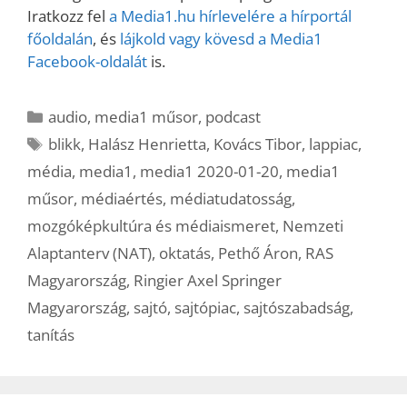
Iratkozz fel
a Media1.hu hírlevelére a hírportál
főoldalán
, és
lájkold vagy kövesd a Media1
Facebook-oldalát
is.
Kategória
audio
,
media1 műsor
,
podcast
Címkék
blikk
,
Halász Henrietta
,
Kovács Tibor
,
lappiac
,
média
,
media1
,
media1 2020-01-20
,
media1
műsor
,
médiaértés
,
médiatudatosság
,
mozgóképkultúra és médiaismeret
,
Nemzeti
Alaptanterv (NAT)
,
oktatás
,
Pethő Áron
,
RAS
Magyarország
,
Ringier Axel Springer
Magyarország
,
sajtó
,
sajtópiac
,
sajtószabadság
,
tanítás