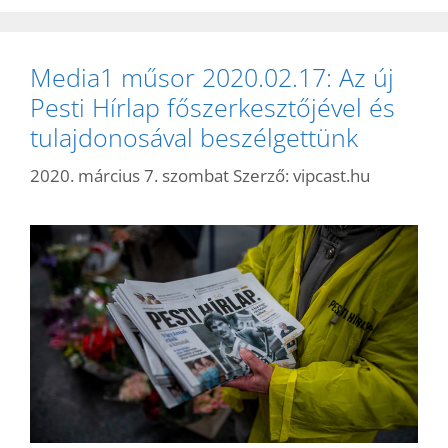
Media1 műsor 2020.02.17: Az új
Pesti Hírlap főszerkesztőjével és
tulajdonosával beszélgettünk
2020. március 7. szombat
Szerző:
vipcast.hu