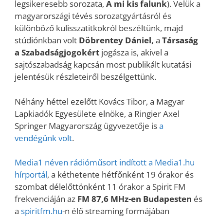
legsikeresebb sorozata,
A mi kis falunk
). Velük a
magyarországi tévés sorozatgyártásról és
különböző kulisszatitkokról beszéltünk, majd
stúdiónkban volt
Döbrentey Dániel,
a
Társaság
a Szabadságjogokért
jogásza is, akivel a
sajtószabadság kapcsán most publikált kutatási
jelentésük részleteiről beszélgettünk.
Néhány héttel ezelőtt Kovács Tibor, a Magyar
Lapkiadók Egyesülete elnöke, a Ringier Axel
Springer Magyarország ügyvezetője is
a
vendégünk volt
.
Media1 néven rádióműsort indított a Media1.hu
hírportál
, a kéthetente hétfőnként 19 órakor és
szombat délelőttönként 11 órakor a Spirit FM
frekvenciáján az
FM 87,6 MHz-en Budapesten
és
a
spiritfm.hu
-n élő streaming formájában