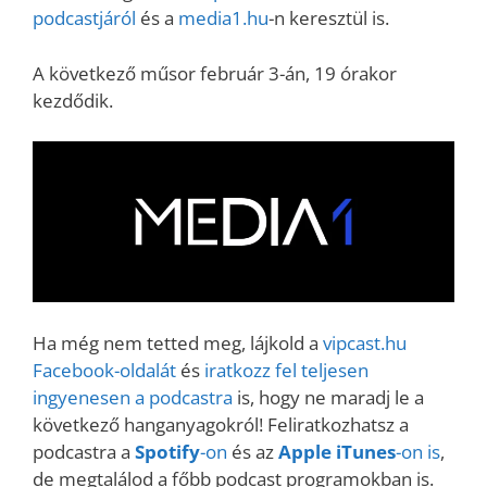
podcastjáról
és a
media1.hu
-n keresztül is.
A következő műsor február 3-án, 19 órakor
kezdődik.
Ha még nem tetted meg, lájkold a
vipcast.
hu
Facebook-oldalát
és
iratkozz fel teljesen
ingyenesen a podcastra
is, hogy ne maradj le a
következő hanganyagokról! Feliratkozhatsz a
podcastra a
Spotify
-on
és az
Apple iTunes
-on is
,
de megtalálod a főbb podcast programokban is.