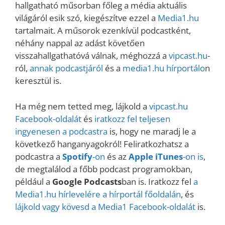
hallgatható műsorban főleg a média aktuális
világáról esik szó, kiegészítve ezzel a
Media1.hu
tartalmait. A műsorok ezenkívül podcastként,
néhány nappal az adást követően
visszahallgathatóvá válnak, méghozzá a
vipcast.hu
-
ról,
annak podcastjáról
és a
media1.hu hírportálo
n
keresztül is.
Ha még nem tetted meg, lájkold a
vipcast.
hu
Facebook-oldalát
és
iratkozz fel teljesen
ingyenesen a podcastra
is, hogy ne maradj le a
következő hanganyagokról! Feliratkozhatsz a
podcastra a
Spotify
-on
és az
Apple iTunes
-on is
,
de megtalálod a főbb podcast programokban,
például a
Google Podcasts
ban is. Iratkozz fel
a
Media1.hu hírlevelére a hírportál főoldalán
, és
lájkold vagy kövesd a Media1 Facebook-oldalát
is.