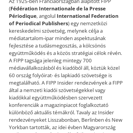
Az 1925-ben Franciaországban alapított FIPP
(
Fédération Internationale de la Presse
Périodique
, angolul
International Federation
of Periodical Publishers
) egy nemzetközi
kereskedelmi szövetség, melynek célja a
médiatartalom-ipar minden aspektusának
fejlesztése a tudásmegosztás, a kölcsönös
együttműködés és a közös stratégiai célok révén.
A FIPP tagsága jelenleg mintegy 700
médiavállalkozásból és kiadóból áll, köztük közel
60 ország folyóirat- és lapkiadó szövetsége is
megtalálható. A FIPP Insider rendezvények a FIPP
által a nemzeti kiadói szövetségekkel vagy
kiadókkal együttműködésben szervezett
konferenciák a magazinpiacot foglalkoztató
különböző aktuális témákról. Tavaly az Insider
rendezvényeket Lisszabonban, Berlinben és New
Yorkban tartották, az idei évben Magyarország