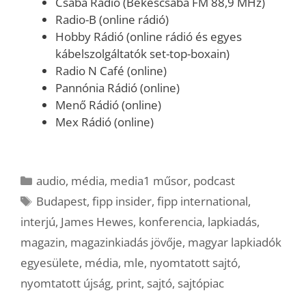
Csaba Rádió (Békéscsaba FM 88,9 MHz)
Radio-B (online rádió)
Hobby Rádió (online rádió és egyes
kábelszolgáltatók set-top-boxain)
Radio N Café (online)
Pannónia Rádió (online)
Menő Rádió (online)
Mex Rádió (online)
Kategória
audio
,
média
,
media1 műsor
,
podcast
Címkék
Budapest
,
fipp insider
,
fipp international
,
interjú
,
James Hewes
,
konferencia
,
lapkiadás
,
magazin
,
magazinkiadás jövője
,
magyar lapkiadók
egyesülete
,
média
,
mle
,
nyomtatott sajtó
,
nyomtatott újság
,
print
,
sajtó
,
sajtópiac