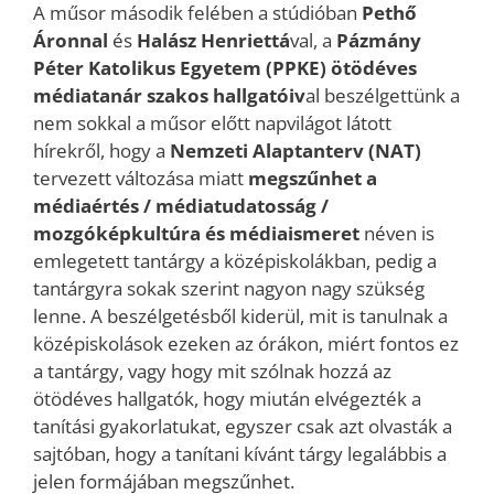
A műsor második felében a stúdióban
Pethő
Áronnal
és
Halász Henriettá
val, a
Pázmány
Péter Katolikus Egyetem (PPKE) ötödéves
médiatanár szakos hallgatóiv
al beszélgettünk a
nem sokkal a műsor előtt napvilágot látott
hírekről, hogy a
Nemzeti Alaptanterv (NAT)
tervezett változása miatt
megszűnhet a
médiaértés / médiatudatosság /
mozgóképkultúra és médiaismeret
néven is
emlegetett tantárgy a középiskolákban, pedig a
tantárgyra sokak szerint nagyon nagy szükség
lenne. A beszélgetésből kiderül, mit is tanulnak a
középiskolások ezeken az órákon, miért fontos ez
a tantárgy, vagy hogy mit szólnak hozzá az
ötödéves hallgatók, hogy miután elvégezték a
tanítási gyakorlatukat, egyszer csak azt olvasták a
sajtóban, hogy a tanítani kívánt tárgy legalábbis a
jelen formájában megszűnhet.