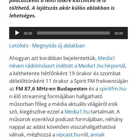
podcastként a lenti linkre kattintva le is
tölthető. A lejátszás akár külön ablakban is
lehetséges.
Audió
00:00
00:00
lejátszó
Letöltés
·
Megnyitás új ablakban
Ahogyan azt korábban bejelentettük,
Media1
néven rádióműsort indított a Media1.hu hírportál
,
a kéthetente hétfőnként 19 órakor és szombat
délelőttönként 11 órakor a Spirit FM frekvenciáján
az
FM 87,6 MHz-en Budapesten
és a
spiritfm.hu
-
n élő streaming formájában hallgatható
műsorban főleg a média aktuális világáról esik
szó, kiegészítve ezzel a
Media1.hu
tartalmait. A
műsorok ezenkívül podcast formájában, néhány
nappal az adást követően visszahallgathatóvá
válnak, méghozzá a
vipcast.hu
-ról,
annak