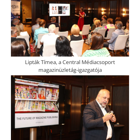
Lipták Tímea, a Central Médiacsoport
magazinüzletág-igazgatója