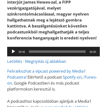
interjút James Hewes-zal, a FIPP
vezérigazgatójával, melyet
szinkrontolmácsolással, magyar nyelven
hallgathatnak meg a lejátszó gombra
kattintva. A beszélgetésünket követően
podcastunkból meghallgathatják a teljes
konferencia hanganyagát is eredeti nyelven!
Audió
00:00
00:00
lejátszó
Letöltés
·
Megnyitás új ablakban
Feliratkozhat a vipcast powered by Media1
Podcastra!
Elérhető a podcast
Spotify-on
,
iTunes-
on,
Google Podcastben és más podcast
platformokon keresztül is.
A podcasthoz kapcsolódóan ajánljuk a Media1