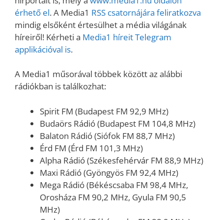
hírportált is, mely a
www.media1.hu oldalon
érhető el
. A Media1
RSS csatornájára feliratkozva
mindig elsőként értesülhet a média világának
híreiről! Kérheti a
Media1 híreit Telegram
applikációval is
.
A Media1 műsorával többek között az alábbi
rádiókban is találkozhat:
Spirit FM (Budapest FM 92,9 MHz)
Budaörs Rádió (Budapest FM 104,8 MHz)
Balaton Rádió (Siófok FM 88,7 MHz)
Érd FM (Érd FM 101,3 MHz)
Alpha Rádió (Székesfehérvár FM 88,9 MHz)
Maxi Rádió (Gyöngyös FM 92,4 MHz)
Mega Rádió (Békéscsaba FM 98,4 MHz,
Orosháza FM 90,2 MHz, Gyula FM 90,5
MHz)