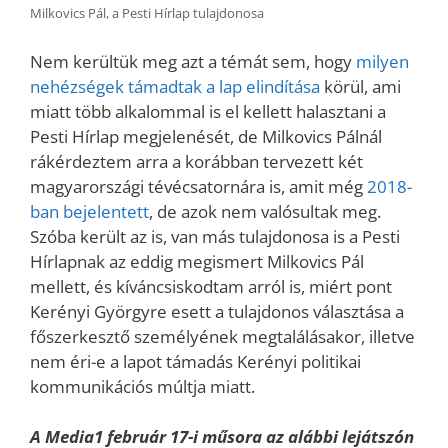
Milkovics Pál, a Pesti Hírlap tulajdonosa
Nem kerültük meg azt a témát sem, hogy
milyen
nehézségek támadtak a lap elindítása
körül, ami
miatt több alkalommal is el kellett halasztani a
Pesti Hírlap megjelenését, de Milkovics Pálnál
rákérdeztem arra a korábban tervezett két
magyarországi tévécsatornára is, amit még
2018-
ban bejelentett
, de azok nem valósultak meg.
Szóba került az is, van más tulajdonosa is a Pesti
Hírlapnak az eddig megismert Milkovics Pál
mellett, és kíváncsiskodtam arról is, miért pont
Kerényi Györgyre esett a tulajdonos választása a
főszerkesztő személyének megtalálásakor, illetve
nem éri-e a lapot támadás Kerényi politikai
kommunikációs múltja miatt.
A Media1 február 17-i műsora az alábbi lejátszón