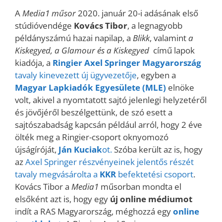
A
Media1 műsor
2020. január 20-i adásának első
stúdióvendége
Kovács Tibor
, a legnagyobb
példányszámú hazai napilap, a
Blikk
, valamint
a
Kiskegyed, a Glamour és a Kiskegyed
című lapok
kiadója, a
Ringier Axel Springer Magyarország
tavaly kinevezett új ügyvezetője
, egyben a
Magyar Lapkiadók Egyesülete (MLE)
elnöke
volt, akivel a nyomtatott sajtó jelenlegi helyzetéről
és jövőjéről beszélgettünk, de szó esett a
sajtószabadság kapcsán például arról, hogy 2 éve
ölték meg a Ringier-csoport oknyomozó
újságíróját,
Ján Kuciak
ot.
Szóba került az is, hogy
az
Axel Springer részvényeinek jelentős részét
tavaly megvásárolta a
KKR
befektetési csoport
.
Kovács Tibor a
Media1
műsorban mondta el
elsőként azt is, hogy egy
új online médiumot
indít a RAS Magyarország, méghozzá egy
online