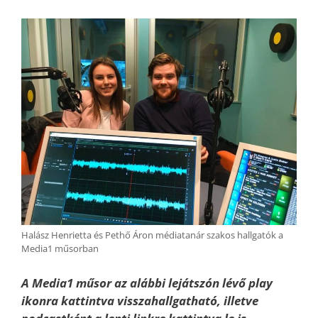
Halász Henrietta és Pethő Áron médiatanár szakos hallgatók a
Media1 műsorban
A Media1 műsor az alábbi lejátszón lévő play
ikonra kattintva visszahallgatható, illetve