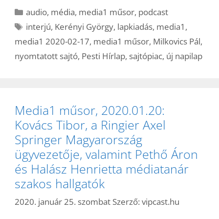
Kategória
audio
,
média
,
media1 műsor
,
podcast
Címkék
interjú
,
Kerényi György
,
lapkiadás
,
media1
,
media1 2020-02-17
,
media1 műsor
,
Milkovics Pál
,
nyomtatott sajtó
,
Pesti Hírlap
,
sajtópiac
,
új napilap
Media1 műsor, 2020.01.20:
Kovács Tibor, a Ringier Axel
Springer Magyarország
ügyvezetője, valamint Pethő Áron
és Halász Henrietta médiatanár
szakos hallgatók
2020. január 25. szombat
Szerző:
vipcast.hu