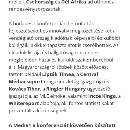
mellett
Csehország
és
Dél-Afrika
ad otthont a
rendezvénysorozatnak.
A budapesti konferencián bemutatták
fejlesztéseiket és innovatív megközelítéseiket a
vendéglátó ország kiadóinak képviselői és külföldi
kollégáik, akikkel tapasztalatot is cserélhettek. Az
előadók listája és hallgatóságuk is ennek
megfelelően hazai és külföldi szakemberekből
állt. Magyarországról többek között előadást
tartott például
Lipták Tímea
, a
Central
Médiacsoport
magazinüzletág-igazgatója és
Kovács Tibor
, a
Ringier Hungary
ügyvezető
igazgatója, az MLE elnöke, valamint
Incze Kinga
, a
Whitereport
alapítója, aki fontos statisztikákat
prezentált a közönségnek.
A Media1 a konferenciát követően készített