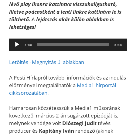
lévő play ikonra kattintva visszahallgatható,
illetve podcastként a lenti linkre kattintva le is
tölthető. A lejátszás akár külön ablakban is
lehetséges!
Audió
00:00
00:00
lejátszó
Letöltés
·
Megnyitás új ablakban
A Pesti Hírlapról további információk és az indulás
előzményei megtalálhatók a
Media1 hírportál
cikksorozatában
.
Hamarosan közzétesszük a Media1 műsorának
következő, március 2-án sugárzott epizódját is,
melynek vendége volt
Diószegi Judi
t tévés
producer és
Kapitány Iván
rendező (akinek