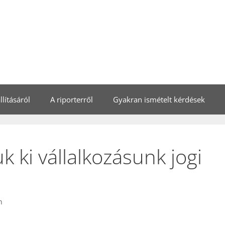
lításáról
A riporterről
Gyakran ismételt kérdések
 ki vállalkozásunk jogi
n