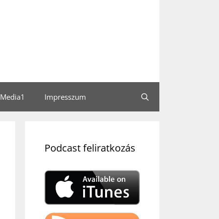
Media1
Impresszum
Podcast feliratkozás