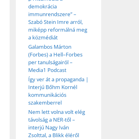
demokrácia
immunrendszere” –
Szabó Stein Imre arról,
miképp reformálná meg
a közmédiát
Galambos Márton
(Forbes) a Hell–Forbes
per tanulságairól –
Media1 Podcast
Így ver át a propaganda |
Interjú Bőhm Kornél
kommunikációs
szakemberrel
Nem lett volna volt elég
távolság a NER-től –
interjú Nagy Iván
Zsolttal, a Blikk éléről