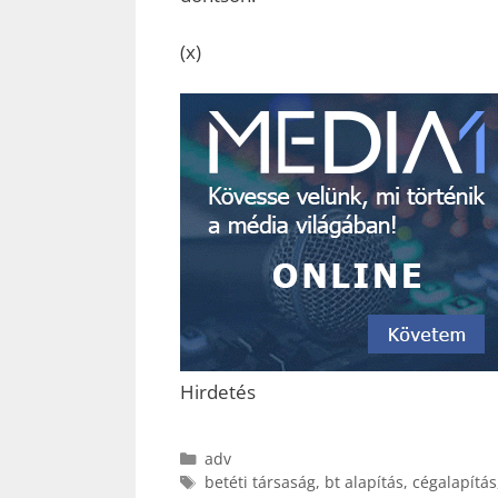
(x)
Hirdetés
Kategória
adv
Címkék
betéti társaság
,
bt alapítás
,
cégalapítás