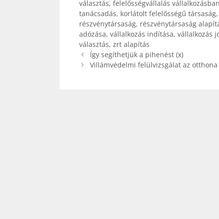
választás
,
felelősségvállalás vállalkozásba
tanácsadás
,
korlátolt felelősségű társaság
részvénytársaság
,
részvénytársaság alapít
adózása
,
vállalkozás indítása
,
vállalkozás j
választás
,
zrt alapítás
Így segíthetjük a pihenést (x)
Villámvédelmi felülvizsgálat az otthona 