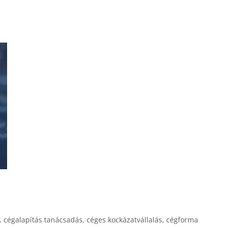
,
cégalapítás tanácsadás
,
céges kockázatvállalás
,
cégforma