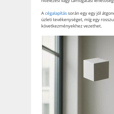
hitelezési vagy támogatási lehetőség
A
cégalapítás
során egy egy jól átgond
üzleti tevékenységet, míg egy rosszu
következményekhez vezethet.