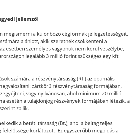
gyedi jellemzői
n megismerni a különböző cégformák jellegzetességeit.
 számára ajánlott, akik szeretnék csökkenteni a
n az esetben személyes vagyonuk nem kerül veszélybe,
rországon legalább 3 millió forint szükséges egy kft
ások számára a részvénytársaság (Rt.) az optimális
megvalósítani: zártkörű részvénytársaság formájában,
összegyűjteni, vagy nyilvánosan, ahol minimum 20 millió
forma esetén a tulajdonjog részvények formájában létezik, a
erint zajlik.
kedik a betéti társaság (Bt.), ahol a beltag teljes
g felelőssége korlátozott. Ez egyszerűbb megoldás a