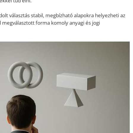
ekkel tud élni.
olt választás stabil, megbízható alapokra helyezheti az
l megválasztott forma komoly anyagi és jogi