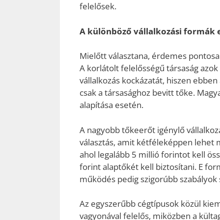
felelősek.
A különböző vállalkozási formák e
Mielőtt választana, érdemes pontosa
A korlátolt felelősségű társaság azok
vállalkozás kockázatát, hiszen ebbe
csak a társasághoz bevitt tőke. Magya
alapítása esetén.
A nagyobb tőkeerőt igénylő vállalkoz
választás, amit kétféleképpen lehet 
ahol legalább 5 millió forintot kell 
forint alaptőkét kell biztosítani. E 
működés pedig szigorúbb szabályok sz
Az egyszerűbb cégtípusok közül kiemel
vagyonával felelős, miközben a külta