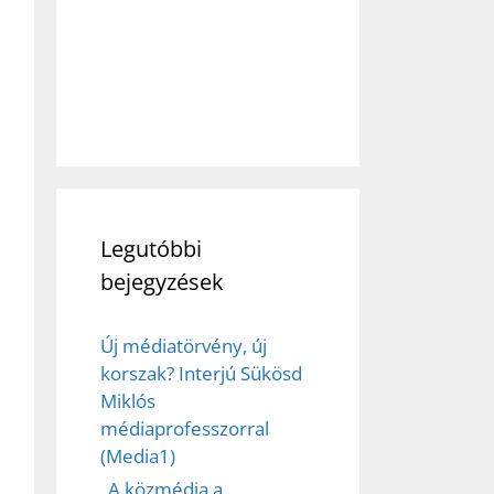
Legutóbbi
bejegyzések
Új médiatörvény, új
korszak? Interjú Sükösd
Miklós
médiaprofesszorral
(Media1)
„A közmédia a