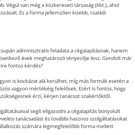
b. Végül van még a közkereseti társaság (Kkt.), ahol
tozásait. Ez a forma jellemzően kisebb, családi
csupán adminisztratív feladata a cégalapításnak, hanem
elkövetkező évek meghatározó tényezője lesz. Gondolt már
yire fontos kérdés?
yon is kockázat alá kerülhet, míg más formák esetén a
özös vagyon mértékéig felelősek. Ezért is fontos, hogy
szükségesnek érzi, kérjen tanácsot szakértőktől.
áltatásaival segít eligazodni a cégalapítás bonyolult
yvelési tanácsadást és további hasznos szolgáltatásokat
vállalkozás számára legmegfelelőbb forma mellett