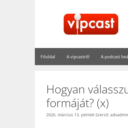
Kilépés
a
tartalomba
Főoldal
A vipcastről
A podcast beál
Hogyan válasszuk
formáját? (x)
2026. március 13. péntek
Szerző:
advadmi