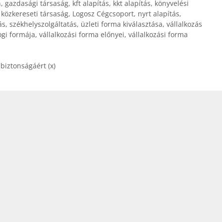
n
,
gazdasági társaság
,
kft alapítás
,
kkt alapítás
,
könyvelési
,
közkereseti társaság
,
Logosz Cégcsoport
,
nyrt alapítás
,
ás
,
székhelyszolgáltatás
,
üzleti forma kiválasztása
,
vállalkozás
ogi formája
,
vállalkozási forma előnyei
,
vállalkozási forma
biztonságáért (x)