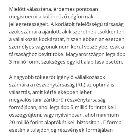
Mielőtt választana, érdemes pontosan
megismerni a különböző cégformák
jellegzetességeit. A korlátolt felelősségű társaság
azok számára ajánlott, akik szeretnék csökkenteni
a vállalkozás kockázatát, hiszen ebben az esetben
személyes vagyonuk nem kerül veszélybe, csak a
társasághoz bevitt tőke. Magyarországon legalább
3 millió forint szükséges egy kft alapítása esetén.
A nagyobb tőkeerőt igénylő vállalkozások
számára a részvénytársaság (Rt.) az optimális
választás, amit kétféleképpen lehet
megvalósítani: zártkörű részvénytársaság
formájában, ahol legalább 5 millió forintot kell
összegyűjteni, vagy nyilvánosan, ahol minimum
20 millió forint alaptőkét kell biztosítani. E forma
esetén a tulajdonjog részvények formájában