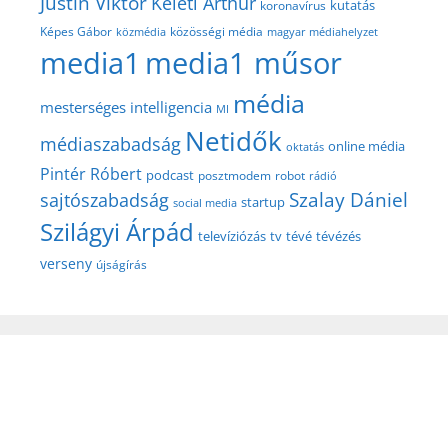
Justin Viktor
Keleti Arthur
kutatás
koronavírus
közösségi média
Képes Gábor
közmédia
magyar médiahelyzet
media1
media1 műsor
média
mesterséges intelligencia
MI
Netidők
médiaszabadság
online média
oktatás
Pintér Róbert
podcast
posztmodem
robot
rádió
Szalay Dániel
sajtószabadság
startup
social media
Szilágyi Árpád
televíziózás
tv
tévé
tévézés
verseny
újságírás