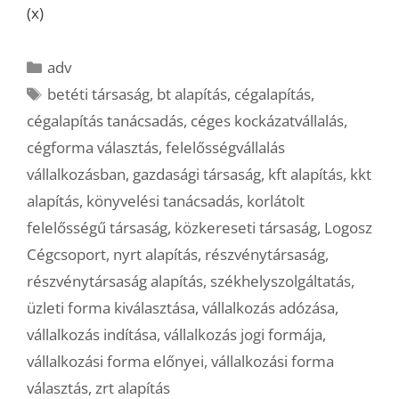
(x)
Kategória
adv
Címkék
betéti társaság
,
bt alapítás
,
cégalapítás
,
cégalapítás tanácsadás
,
céges kockázatvállalás
,
cégforma választás
,
felelősségvállalás
vállalkozásban
,
gazdasági társaság
,
kft alapítás
,
kkt
alapítás
,
könyvelési tanácsadás
,
korlátolt
felelősségű társaság
,
közkereseti társaság
,
Logosz
Cégcsoport
,
nyrt alapítás
,
részvénytársaság
,
részvénytársaság alapítás
,
székhelyszolgáltatás
,
üzleti forma kiválasztása
,
vállalkozás adózása
,
vállalkozás indítása
,
vállalkozás jogi formája
,
vállalkozási forma előnyei
,
vállalkozási forma
választás
,
zrt alapítás