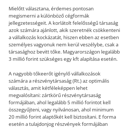
Mielőtt választana, érdemes pontosan
megismerni a különböző cégformák
jellegzetességeit. A korlátolt felelősségű társaság
azok számára ajánlott, akik szeretnék csökkenteni
a vállalkozás kockázatát, hiszen ebben az esetben
személyes vagyonuk nem kerül veszélybe, csak a
társasághoz bevitt tőke. Magyarországon legalább
3 millió forint szükséges egy kft alapítása esetén.
A nagyobb tőkeerőt igénylő vállalkozások
számára a részvénytársaság (Rt.) az optimális
választás, amit kétféleképpen lehet
megvalósítani: zártkörű részvénytársaság
formájában, ahol legalább 5 millió forintot kell
összegyűjteni, vagy nyilvánosan, ahol minimum
20 millió forint alaptőkét kell biztosítani. E forma
esetén a tulajdonjog részvények formájában