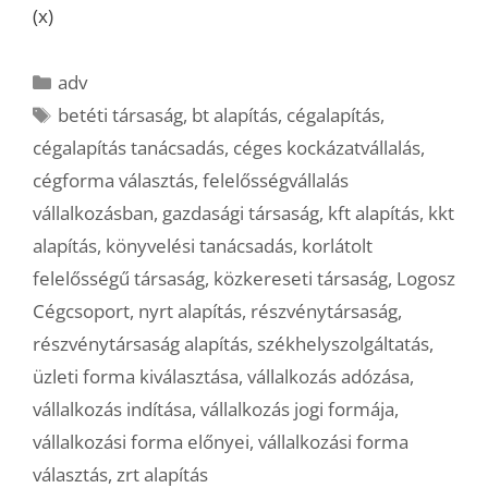
(x)
Kategória
adv
Címkék
betéti társaság
,
bt alapítás
,
cégalapítás
,
cégalapítás tanácsadás
,
céges kockázatvállalás
,
cégforma választás
,
felelősségvállalás
vállalkozásban
,
gazdasági társaság
,
kft alapítás
,
kkt
alapítás
,
könyvelési tanácsadás
,
korlátolt
felelősségű társaság
,
közkereseti társaság
,
Logosz
Cégcsoport
,
nyrt alapítás
,
részvénytársaság
,
részvénytársaság alapítás
,
székhelyszolgáltatás
,
üzleti forma kiválasztása
,
vállalkozás adózása
,
vállalkozás indítása
,
vállalkozás jogi formája
,
vállalkozási forma előnyei
,
vállalkozási forma
választás
,
zrt alapítás