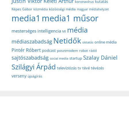
Justin Viktor
Keleti Arthur
kutatás
koronavírus
közösségi média
Képes Gábor
közmédia
magyar médiahelyzet
media1
media1 műsor
média
mesterséges intelligencia
MI
Netidők
médiaszabadság
online média
oktatás
Pintér Róbert
podcast
posztmodem
robot
rádió
Szalay Dániel
sajtószabadság
startup
social media
Szilágyi Árpád
televíziózás
tv
tévé
tévézés
verseny
újságírás