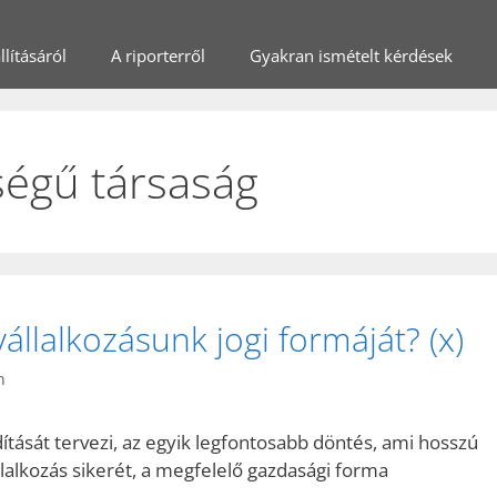
lításáról
A riporterről
Gyakran ismételt kérdések
sségű társaság
állalkozásunk jogi formáját? (x)
n
ítását tervezi, az egyik legfontosabb döntés, ami hosszú
lalkozás sikerét, a megfelelő gazdasági forma