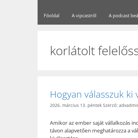
Főoldal
A vipcastről
A podcast beál
korlátolt felelő
Hogyan válasszuk ki v
2026. március 13. péntek
Szerző:
advadmi
Amikor az ember saját vállalkozás ind
távon alapvetően meghatározza a vál