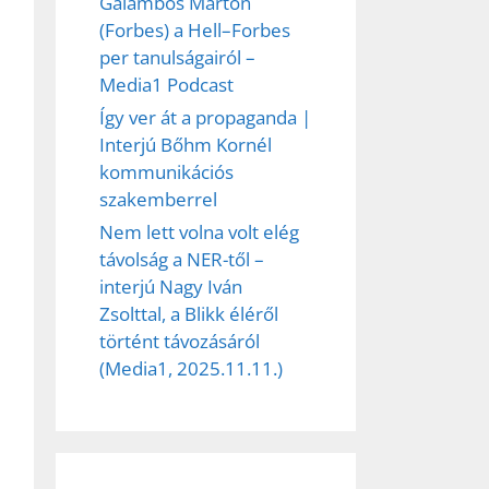
Galambos Márton
(Forbes) a Hell–Forbes
per tanulságairól –
Media1 Podcast
Így ver át a propaganda |
Interjú Bőhm Kornél
kommunikációs
szakemberrel
Nem lett volna volt elég
távolság a NER-től –
interjú Nagy Iván
Zsolttal, a Blikk éléről
történt távozásáról
(Media1, 2025.11.11.)