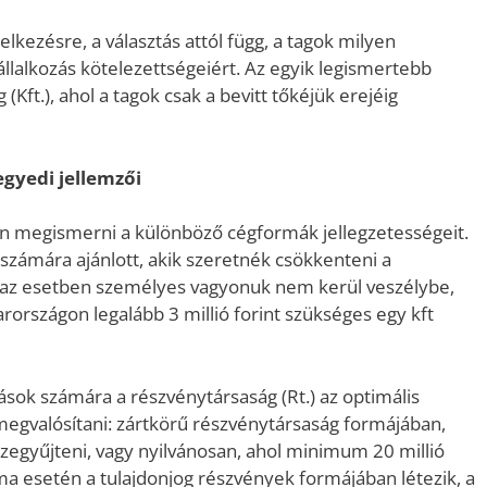
lkezésre, a választás attól függ, a tagok milyen
állalkozás kötelezettségeiért. Az egyik legismertebb
(Kft.), ahol a tagok csak a bevitt tőkéjük erejéig
gyedi jellemzői
n megismerni a különböző cégformák jellegzetességeit.
 számára ajánlott, akik szeretnék csökkenteni a
n az esetben személyes vagyonuk nem kerül veszélybe,
rországon legalább 3 millió forint szükséges egy kft
ások számára a részvénytársaság (Rt.) az optimális
megvalósítani: zártkörű részvénytársaság formájában,
összegyűjteni, vagy nyilvánosan, ahol minimum 20 millió
forma esetén a tulajdonjog részvények formájában létezik, a