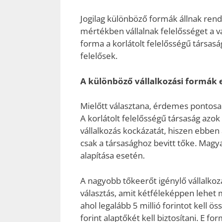
Jogilag különböző formák állnak rende
mértékben vállalnak felelősséget a v
forma a korlátolt felelősségű társaság 
felelősek.
A különböző vállalkozási formák e
Mielőtt választana, érdemes pontosa
A korlátolt felelősségű társaság azok
vállalkozás kockázatát, hiszen ebbe
csak a társasághoz bevitt tőke. Magya
alapítása esetén.
A nagyobb tőkeerőt igénylő vállalkoz
választás, amit kétféleképpen lehet 
ahol legalább 5 millió forintot kell 
forint alaptőkét kell biztosítani. E 