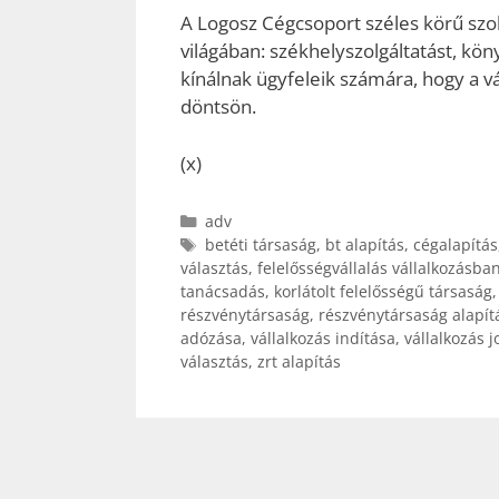
A Logosz Cégcsoport széles körű szolg
világában: székhelyszolgáltatást, kön
kínálnak ügyfeleik számára, hogy a 
döntsön.
(x)
Kategória
adv
Címkék
betéti társaság
,
bt alapítás
,
cégalapítás
választás
,
felelősségvállalás vállalkozásba
tanácsadás
,
korlátolt felelősségű társaság
részvénytársaság
,
részvénytársaság alapít
adózása
,
vállalkozás indítása
,
vállalkozás j
választás
,
zrt alapítás