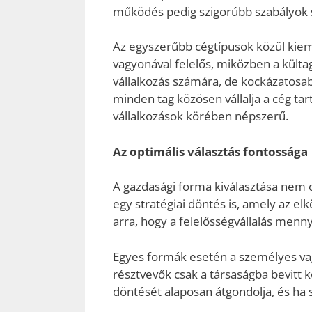
működés pedig szigorúbb szabályok sz
Az egyszerűbb cégtípusok közül kiemel
vagyonával felelős, miközben a külta
vállalkozás számára, de kockázatosab
minden tag közösen vállalja a cég tar
vállalkozások körében népszerű.
Az optimális választás fontossága
A gazdasági forma kiválasztása nem 
egy stratégiai döntés is, amely az 
arra, hogy a felelősségvállalás menn
Egyes formák esetén a személyes vag
résztvevők csak a társaságba bevitt k
döntését alaposan átgondolja, és ha 