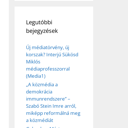
Legutóbbi
bejegyzések
Új médiatörvény, új
korszak? Interjú Sükösd
Miklós
médiaprofesszorral
(Media1)
„A közmédia a
demokrácia
immunrendszere” –
Szabó Stein Imre arról,
miképp reformálná meg
a közmédiát