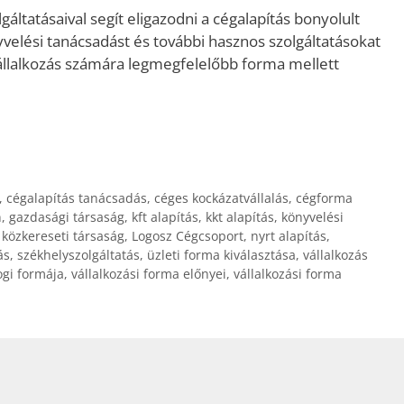
áltatásaival segít eligazodni a cégalapítás bonyolult
yvelési tanácsadást és további hasznos szolgáltatásokat
vállalkozás számára legmegfelelőbb forma mellett
,
cégalapítás tanácsadás
,
céges kockázatvállalás
,
cégforma
n
,
gazdasági társaság
,
kft alapítás
,
kkt alapítás
,
könyvelési
,
közkereseti társaság
,
Logosz Cégcsoport
,
nyrt alapítás
,
ás
,
székhelyszolgáltatás
,
üzleti forma kiválasztása
,
vállalkozás
ogi formája
,
vállalkozási forma előnyei
,
vállalkozási forma