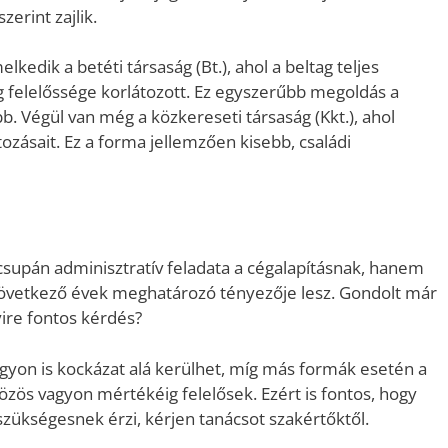
erint zajlik.
kedik a betéti társaság (Bt.), ahol a beltag teljes
g felelőssége korlátozott. Ez egyszerűbb megoldás a
b. Végül van még a közkereseti társaság (Kkt.), ahol
tozásait. Ez a forma jellemzően kisebb, családi
csupán adminisztratív feladata a cégalapításnak, hanem
elkövetkező évek meghatározó tényezője lesz. Gondolt már
yire fontos kérdés?
yon is kockázat alá kerülhet, míg más formák esetén a
özös vagyon mértékéig felelősek. Ezért is fontos, hogy
szükségesnek érzi, kérjen tanácsot szakértőktől.