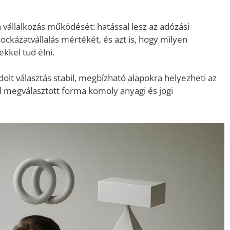
 vállalkozás működését: hatással lesz az adózási
ckázatvállalás mértékét, és azt is, hogy milyen
ekkel tud élni.
olt választás stabil, megbízható alapokra helyezheti az
l megválasztott forma komoly anyagi és jogi