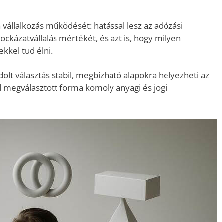
 vállalkozás működését: hatással lesz az adózási
ckázatvállalás mértékét, és azt is, hogy milyen
ekkel tud élni.
olt választás stabil, megbízható alapokra helyezheti az
l megválasztott forma komoly anyagi és jogi