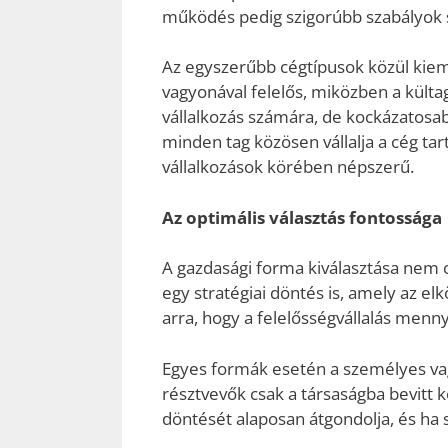
működés pedig szigorúbb szabályok sz
Az egyszerűbb cégtípusok közül kiemel
vagyonával felelős, miközben a külta
vállalkozás számára, de kockázatosab
minden tag közösen vállalja a cég tar
vállalkozások körében népszerű.
Az optimális választás fontossága
A gazdasági forma kiválasztása nem 
egy stratégiai döntés is, amely az 
arra, hogy a felelősségvállalás menn
Egyes formák esetén a személyes vag
résztvevők csak a társaságba bevitt k
döntését alaposan átgondolja, és ha 