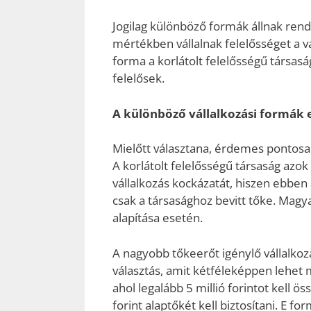
Jogilag különböző formák állnak rende
mértékben vállalnak felelősséget a v
forma a korlátolt felelősségű társaság 
felelősek.
A különböző vállalkozási formák e
Mielőtt választana, érdemes pontosa
A korlátolt felelősségű társaság azok
vállalkozás kockázatát, hiszen ebbe
csak a társasághoz bevitt tőke. Magya
alapítása esetén.
A nagyobb tőkeerőt igénylő vállalkoz
választás, amit kétféleképpen lehet 
ahol legalább 5 millió forintot kell 
forint alaptőkét kell biztosítani. E 