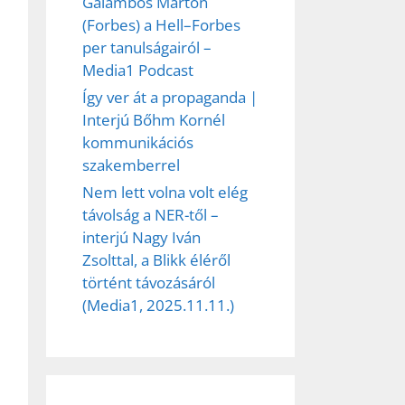
Galambos Márton
(Forbes) a Hell–Forbes
per tanulságairól –
Media1 Podcast
Így ver át a propaganda |
Interjú Bőhm Kornél
kommunikációs
szakemberrel
Nem lett volna volt elég
távolság a NER-től –
interjú Nagy Iván
Zsolttal, a Blikk éléről
történt távozásáról
(Media1, 2025.11.11.)