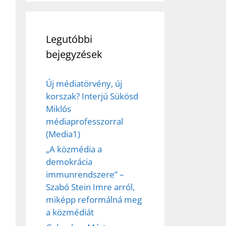
Legutóbbi
bejegyzések
Új médiatörvény, új
korszak? Interjú Sükösd
Miklós
médiaprofesszorral
(Media1)
„A közmédia a
demokrácia
immunrendszere” –
Szabó Stein Imre arról,
miképp reformálná meg
a közmédiát