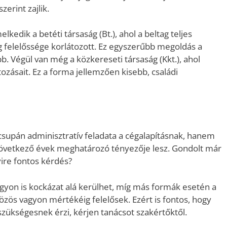
erint zajlik.
kedik a betéti társaság (Bt.), ahol a beltag teljes
g felelőssége korlátozott. Ez egyszerűbb megoldás a
b. Végül van még a közkereseti társaság (Kkt.), ahol
tozásait. Ez a forma jellemzően kisebb, családi
csupán adminisztratív feladata a cégalapításnak, hanem
elkövetkező évek meghatározó tényezője lesz. Gondolt már
yire fontos kérdés?
yon is kockázat alá kerülhet, míg más formák esetén a
özös vagyon mértékéig felelősek. Ezért is fontos, hogy
szükségesnek érzi, kérjen tanácsot szakértőktől.