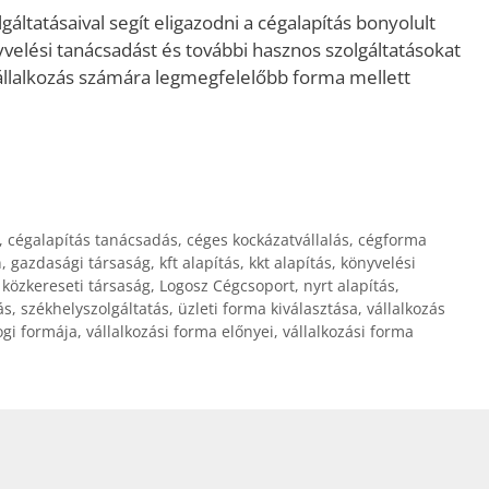
áltatásaival segít eligazodni a cégalapítás bonyolult
yvelési tanácsadást és további hasznos szolgáltatásokat
vállalkozás számára legmegfelelőbb forma mellett
,
cégalapítás tanácsadás
,
céges kockázatvállalás
,
cégforma
n
,
gazdasági társaság
,
kft alapítás
,
kkt alapítás
,
könyvelési
,
közkereseti társaság
,
Logosz Cégcsoport
,
nyrt alapítás
,
ás
,
székhelyszolgáltatás
,
üzleti forma kiválasztása
,
vállalkozás
ogi formája
,
vállalkozási forma előnyei
,
vállalkozási forma