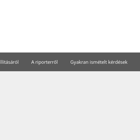
lításáról
A riporterről
Gyakran ismételt kérdések