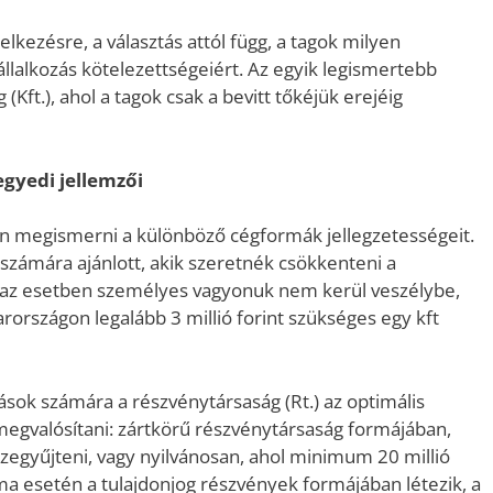
lkezésre, a választás attól függ, a tagok milyen
állalkozás kötelezettségeiért. Az egyik legismertebb
(Kft.), ahol a tagok csak a bevitt tőkéjük erejéig
gyedi jellemzői
n megismerni a különböző cégformák jellegzetességeit.
 számára ajánlott, akik szeretnék csökkenteni a
n az esetben személyes vagyonuk nem kerül veszélybe,
rországon legalább 3 millió forint szükséges egy kft
ások számára a részvénytársaság (Rt.) az optimális
megvalósítani: zártkörű részvénytársaság formájában,
összegyűjteni, vagy nyilvánosan, ahol minimum 20 millió
forma esetén a tulajdonjog részvények formájában létezik, a