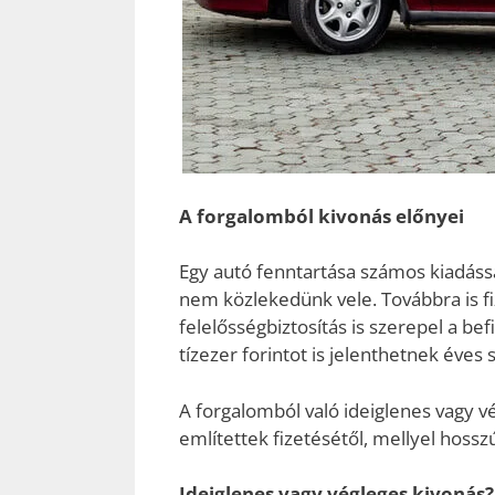
A forgalomból kivonás előnyei
Egy autó fenntartása számos kiadássa
nem közlekedünk vele. Továbbra is fi
felelősségbiztosítás is szerepel a be
tízezer forintot is jelenthetnek éves 
A forgalomból való ideiglenes vagy 
említettek fizetésétől, mellyel hos
Ideiglenes vagy végleges kivonás?