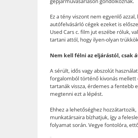
gépjárművásárláson gondolkoznak.
Ez a tény viszont nem egyenlő azzal, 
autófelvásárló cégek ezeket is elősz
Used Cars c. film jut eszébe róluk,
tartani attól, hogy ilyen-olyan trük
Nem kell félni az eljárástól, csak á
A sérült, idős vagy abszolút használat
forgalomból történő kivonás mellett
tartanák vissza, érdemes a fentebb e
megtenni ezt a lépést.
Ehhez a lehetőséghez hozzátartozik, h
munkatársaira bízhatjuk, így a fele
folyamat során. Vegye fontolóra, et