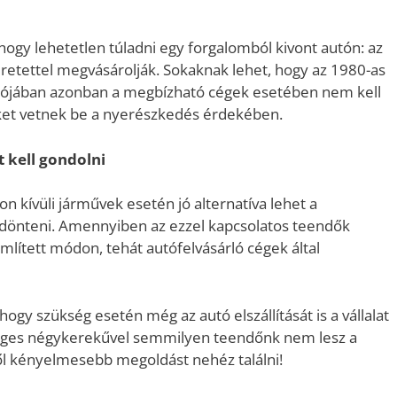
hogy lehetetlen túladni egy forgalomból kivont autón: az
eretettel megvásárolják. Sokaknak lehet, hogy az 1980-as
 valójában azonban a megbízható cégek esetében nem kell
köket vetnek be a nyerészkedés érdekében.
t kell gondolni
on kívüli járművek esetén jó alternatíva lehet a
 dönteni. Amennyiben az ezzel kapcsolatos teendők
mlített módon, tehát autófelvásárló cégek által
ogy szükség esetén még az autó elszállítását is a vállalat
sleges négykerekűvel semmilyen teendőnk nem lesz a
től kényelmesebb megoldást nehéz találni!