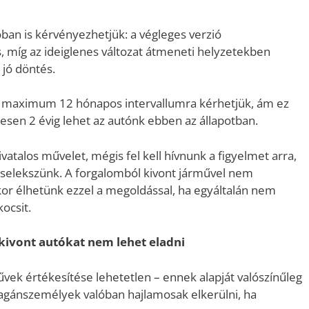
óban is kérvényezhetjük: a végleges verzió
 míg az ideiglenes változat átmeneti helyzetekben
 jó döntés.
 maximum 12 hónapos intervallumra kérhetjük, ám ez
esen 2 évig lehet az autónk ebben az állapotban.
vatalos művelet, mégis fel kell hívnunk a figyelmet arra,
 cselekszünk. A forgalomból kivont járművel nem
kor élhetünk ezzel a megoldással, ha egyáltalán nem
ocsit.
 kivont autókat nem lehet eladni
űvek értékesítése lehetetlen – ennek alapját valószínűleg
magánszemélyek valóban hajlamosak elkerülni, ha