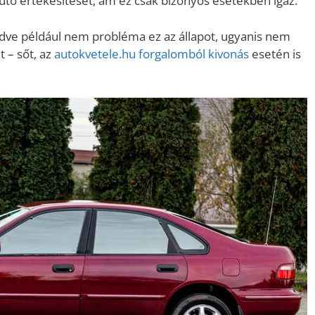
tó értékesítését, ám ez csak bizonyos esetekben igaz.
dve például nem probléma ez az állapot, ugyanis nem
t – sőt, az
autokvetele.hu forgalomból kivonás
esetén is