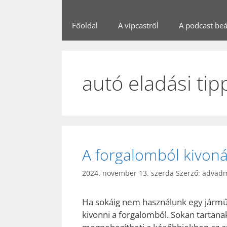
Főoldal
A vipcastről
A podcast beál
autó eladási tip
A forgalomból kivonás
2024. november 13. szerda
Szerző:
advad
Ha sokáig nem használunk egy járműv
kivonni a forgalomból. Sokan tartanak