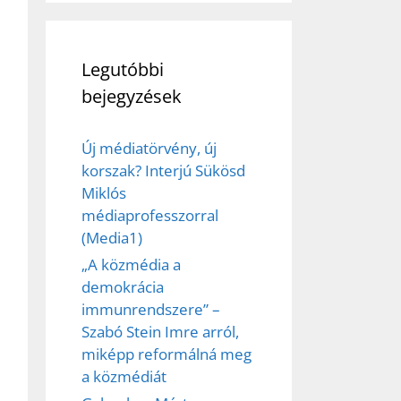
Legutóbbi
bejegyzések
Új médiatörvény, új
korszak? Interjú Sükösd
Miklós
médiaprofesszorral
(Media1)
„A közmédia a
demokrácia
immunrendszere” –
Szabó Stein Imre arról,
miképp reformálná meg
a közmédiát