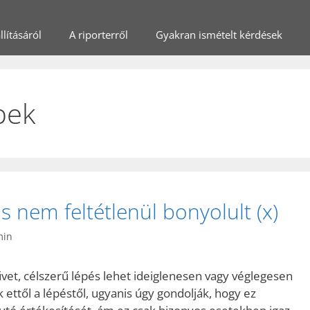
lításáról
A riporterről
Gyakran ismételt kérdések
pek
 nem feltétlenül bonyolult (x)
min
et, célszerű lépés lehet ideiglenesen vagy véglegesen
 ettől a lépéstől, ugyanis úgy gondolják, hogy ez