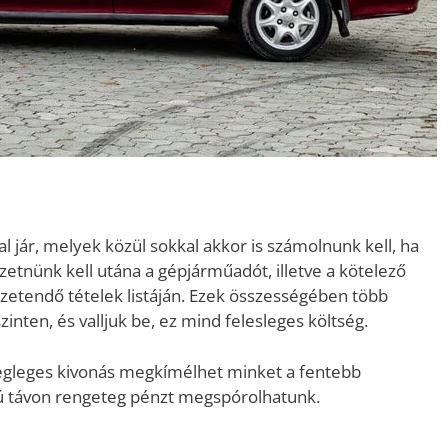
l jár, melyek közül sokkal akkor is számolnunk kell, ha
zetnünk kell utána a gépjárműadót, illetve a kötelező
fizetendő tételek listáján. Ezek összességében több
szinten, és valljuk be, ez mind felesleges költség.
végleges kivonás megkímélhet minket a fentebb
szú távon rengeteg pénzt megspórolhatunk.