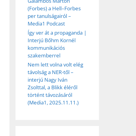
Galambos Márton
(Forbes) a Hell–Forbes
per tanulságairól –
Media1 Podcast
Így ver át a propaganda |
Interjú Bőhm Kornél
kommunikációs
szakemberrel
Nem lett volna volt elég
távolság a NER-től –
interjú Nagy Iván
Zsolttal, a Blikk éléről
történt távozásáról
(Media1, 2025.11.11.)