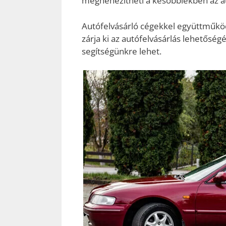
megnehezítheti a későbbiekben az au
Autófelvásárló cégekkel együttműkö
zárja ki
az autófelvásárlás lehetőségé
segítségünkre lehet.