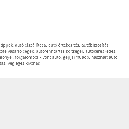
 tippek
,
autó elszállítása
,
autó értékesítés
,
autóbiztosítás
,
tófelvásárló cégek
,
autófenntartás költségei
,
autókereskedés
,
előnyei
,
forgalomból kivont autó
,
gépjárműadó
,
használt autó
tás
,
végleges kivonás