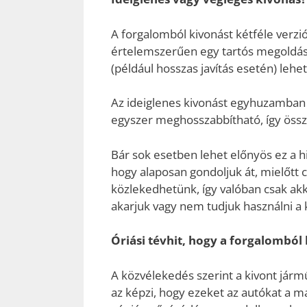
A forgalomból kivonást kétféle verzi
értelemszerűen egy tartós megoldás,
(például hosszas javítás esetén) lehet
Az ideiglenes kivonást egyhuzamban
egyszer meghosszabbítható, így össz
Bár sok esetben lehet előnyös ez a hi
hogy alaposan gondoljuk át, mielőtt
közlekedhetünk, így valóban csak ak
akarjuk vagy nem tudjuk használni a k
Óriási tévhit, hogy a forgalomból
A közvélekedés szerint a kivont járm
az képzi, hogy ezeket az autókat a 