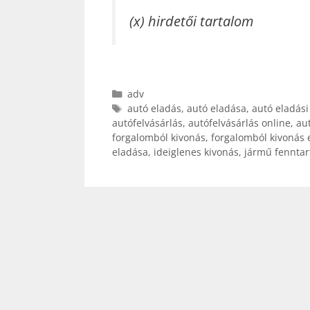
(x) hirdetői tartalom
Kategória
adv
Címkék
autó eladás
,
autó eladása
,
autó eladási
autófelvásárlás
,
autófelvásárlás online
,
au
forgalomból kivonás
,
forgalomból kivonás 
eladása
,
ideiglenes kivonás
,
jármű fenntar