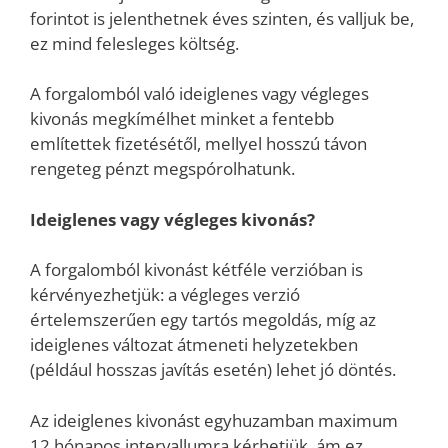
forintot is jelenthetnek éves szinten, és valljuk be,
ez mind felesleges költség.
A forgalomból való ideiglenes vagy végleges
kivonás megkímélhet minket a fentebb
említettek fizetésétől, mellyel hosszú távon
rengeteg pénzt megspórolhatunk.
Ideiglenes vagy végleges kivonás?
A forgalomból kivonást kétféle verzióban is
kérvényezhetjük: a végleges verzió
értelemszerűen egy tartós megoldás, míg az
ideiglenes változat átmeneti helyzetekben
(például hosszas javítás esetén) lehet jó döntés.
Az ideiglenes kivonást egyhuzamban maximum
12 hónapos intervallumra kérhetjük, ám ez