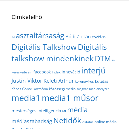
Címkefelhő
asztaltársaság
Bódi Zoltán
covid-19
AI
Digitális Talkshow
Digitális
talkshow mindenkinek
DTM
e-
interjú
facebook
innováció
Index
kereskedelem
Justin Viktor
Keleti Arthur
kutatás
koronavírus
közösségi média
Képes Gábor
közmédia
magyar médiahelyzet
media1
media1 műsor
média
mesterséges intelligencia
MI
Netidők
médiaszabadság
online média
oktatás