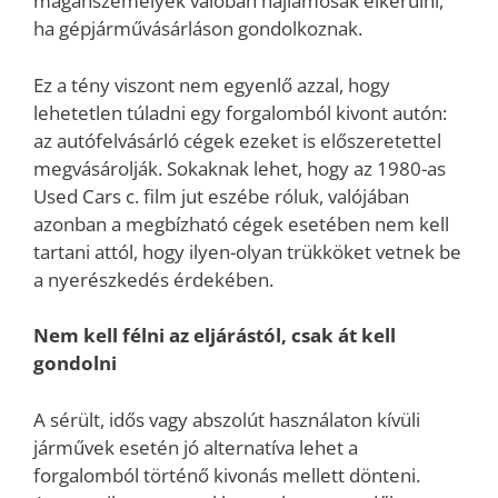
magánszemélyek valóban hajlamosak elkerülni,
ha gépjárművásárláson gondolkoznak.
Ez a tény viszont nem egyenlő azzal, hogy
lehetetlen túladni egy forgalomból kivont autón:
az autófelvásárló cégek ezeket is előszeretettel
megvásárolják. Sokaknak lehet, hogy az 1980-as
Used Cars c. film jut eszébe róluk, valójában
azonban a megbízható cégek esetében nem kell
tartani attól, hogy ilyen-olyan trükköket vetnek be
a nyerészkedés érdekében.
Nem kell félni az eljárástól, csak át kell
gondolni
A sérült, idős vagy abszolút használaton kívüli
járművek esetén jó alternatíva lehet a
forgalomból történő kivonás mellett dönteni.