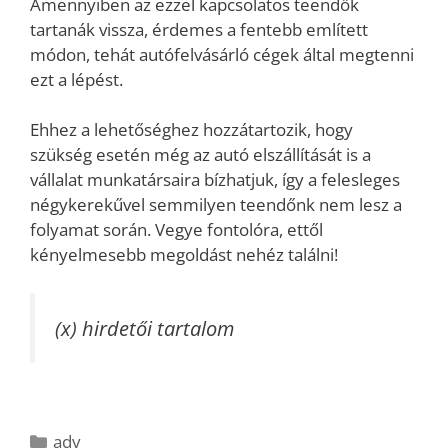
Amennyiben az ezzel kapcsolatos teendők
tartanák vissza, érdemes a fentebb említett
módon, tehát autófelvásárló cégek által megtenni
ezt a lépést.
Ehhez a lehetőséghez hozzátartozik, hogy
szükség esetén még az autó elszállítását is a
vállalat munkatársaira bízhatjuk, így a felesleges
négykerekűvel semmilyen teendőnk nem lesz a
folyamat során. Vegye fontolóra, ettől
kényelmesebb megoldást nehéz találni!
(x) hirdetői tartalom
Kategória
adv