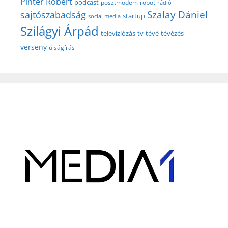
Pintér Róbert
podcast
posztmodem
robot
rádió
Szalay Dániel
sajtószabadság
startup
social media
Szilágyi Árpád
televíziózás
tv
tévé
tévézés
verseny
újságírás