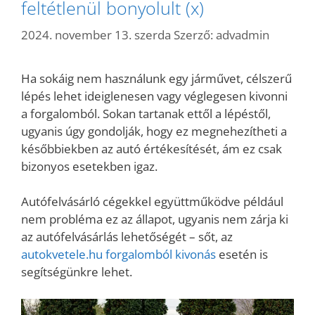
feltétlenül bonyolult (x)
2024. november 13. szerda
Szerző:
advadmin
Ha sokáig nem használunk egy járművet, célszerű
lépés lehet ideiglenesen vagy véglegesen kivonni
a forgalomból. Sokan tartanak ettől a lépéstől,
ugyanis úgy gondolják, hogy ez megnehezítheti a
későbbiekben az autó értékesítését, ám ez csak
bizonyos esetekben igaz.
Autófelvásárló cégekkel együttműködve például
nem probléma ez az állapot, ugyanis nem zárja ki
az autófelvásárlás lehetőségét – sőt, az
autokvetele.hu forgalomból kivonás
esetén is
segítségünkre lehet.