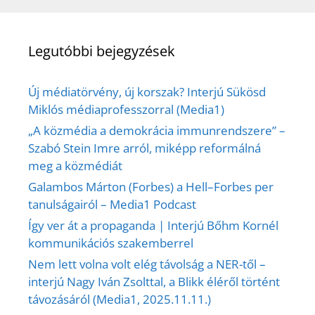
Legutóbbi bejegyzések
Új médiatörvény, új korszak? Interjú Sükösd
Miklós médiaprofesszorral (Media1)
„A közmédia a demokrácia immunrendszere” –
Szabó Stein Imre arról, miképp reformálná
meg a közmédiát
Galambos Márton (Forbes) a Hell–Forbes per
tanulságairól – Media1 Podcast
Így ver át a propaganda | Interjú Bőhm Kornél
kommunikációs szakemberrel
Nem lett volna volt elég távolság a NER-től –
interjú Nagy Iván Zsolttal, a Blikk éléről történt
távozásáról (Media1, 2025.11.11.)