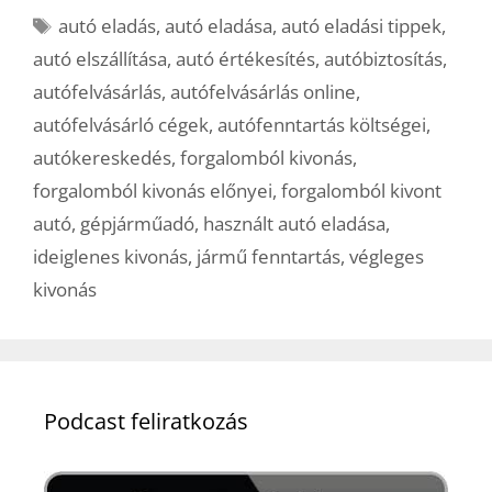
Címkék
autó eladás
,
autó eladása
,
autó eladási tippek
,
autó elszállítása
,
autó értékesítés
,
autóbiztosítás
,
autófelvásárlás
,
autófelvásárlás online
,
autófelvásárló cégek
,
autófenntartás költségei
,
autókereskedés
,
forgalomból kivonás
,
forgalomból kivonás előnyei
,
forgalomból kivont
autó
,
gépjárműadó
,
használt autó eladása
,
ideiglenes kivonás
,
jármű fenntartás
,
végleges
kivonás
Podcast feliratkozás