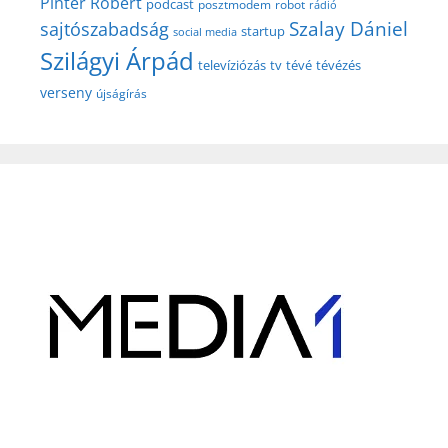
Pintér Róbert
podcast
posztmodem
robot
rádió
Szalay Dániel
sajtószabadság
startup
social media
Szilágyi Árpád
televíziózás
tv
tévé
tévézés
verseny
újságírás