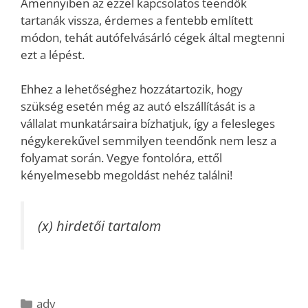
Amennyiben az ezzel kapcsolatos teendők
tartanák vissza, érdemes a fentebb említett
módon, tehát autófelvásárló cégek által megtenni
ezt a lépést.
Ehhez a lehetőséghez hozzátartozik, hogy
szükség esetén még az autó elszállítását is a
vállalat munkatársaira bízhatjuk, így a felesleges
négykerekűvel semmilyen teendőnk nem lesz a
folyamat során. Vegye fontolóra, ettől
kényelmesebb megoldást nehéz találni!
(x) hirdetői tartalom
Kategória
adv