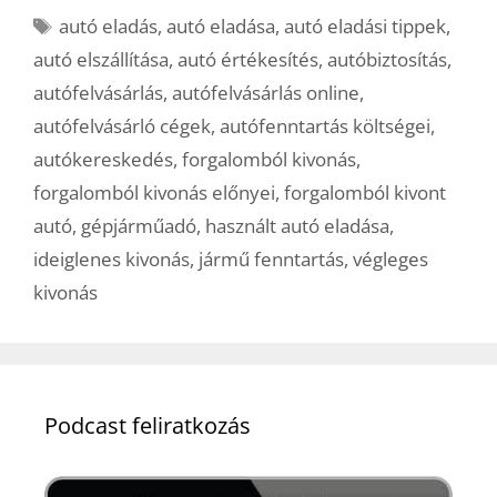
Címkék
autó eladás
,
autó eladása
,
autó eladási tippek
,
autó elszállítása
,
autó értékesítés
,
autóbiztosítás
,
autófelvásárlás
,
autófelvásárlás online
,
autófelvásárló cégek
,
autófenntartás költségei
,
autókereskedés
,
forgalomból kivonás
,
forgalomból kivonás előnyei
,
forgalomból kivont
autó
,
gépjárműadó
,
használt autó eladása
,
ideiglenes kivonás
,
jármű fenntartás
,
végleges
kivonás
Podcast feliratkozás