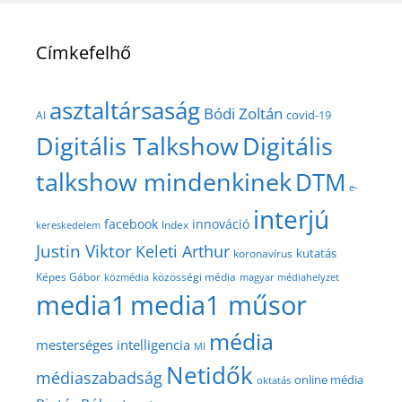
Címkefelhő
asztaltársaság
Bódi Zoltán
covid-19
AI
Digitális Talkshow
Digitális
talkshow mindenkinek
DTM
e-
interjú
facebook
innováció
Index
kereskedelem
Justin Viktor
Keleti Arthur
kutatás
koronavírus
közösségi média
Képes Gábor
közmédia
magyar médiahelyzet
media1
media1 műsor
média
mesterséges intelligencia
MI
Netidők
médiaszabadság
online média
oktatás