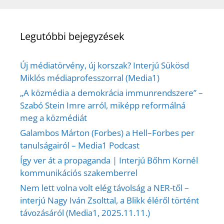
Legutóbbi bejegyzések
Új médiatörvény, új korszak? Interjú Sükösd
Miklós médiaprofesszorral (Media1)
„A közmédia a demokrácia immunrendszere” –
Szabó Stein Imre arról, miképp reformálná
meg a közmédiát
Galambos Márton (Forbes) a Hell–Forbes per
tanulságairól – Media1 Podcast
Így ver át a propaganda | Interjú Bőhm Kornél
kommunikációs szakemberrel
Nem lett volna volt elég távolság a NER-től –
interjú Nagy Iván Zsolttal, a Blikk éléről történt
távozásáról (Media1, 2025.11.11.)