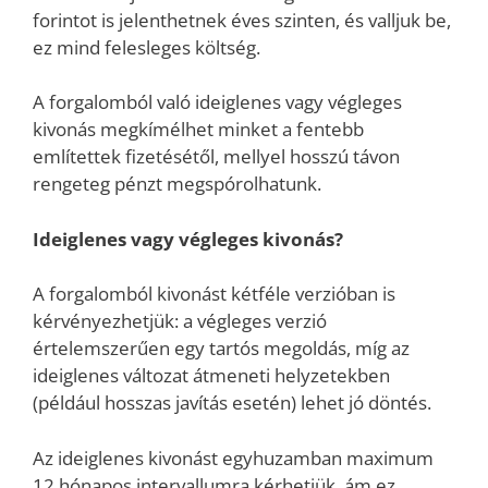
forintot is jelenthetnek éves szinten, és valljuk be,
ez mind felesleges költség.
A forgalomból való ideiglenes vagy végleges
kivonás megkímélhet minket a fentebb
említettek fizetésétől, mellyel hosszú távon
rengeteg pénzt megspórolhatunk.
Ideiglenes vagy végleges kivonás?
A forgalomból kivonást kétféle verzióban is
kérvényezhetjük: a végleges verzió
értelemszerűen egy tartós megoldás, míg az
ideiglenes változat átmeneti helyzetekben
(például hosszas javítás esetén) lehet jó döntés.
Az ideiglenes kivonást egyhuzamban maximum
12 hónapos intervallumra kérhetjük, ám ez