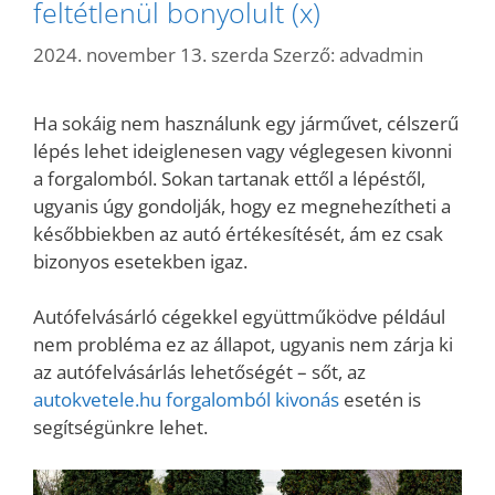
feltétlenül bonyolult (x)
2024. november 13. szerda
Szerző:
advadmin
Ha sokáig nem használunk egy járművet, célszerű
lépés lehet ideiglenesen vagy véglegesen kivonni
a forgalomból. Sokan tartanak ettől a lépéstől,
ugyanis úgy gondolják, hogy ez megnehezítheti a
későbbiekben az autó értékesítését, ám ez csak
bizonyos esetekben igaz.
Autófelvásárló cégekkel együttműködve például
nem probléma ez az állapot, ugyanis nem zárja ki
az autófelvásárlás lehetőségét – sőt, az
autokvetele.hu forgalomból kivonás
esetén is
segítségünkre lehet.