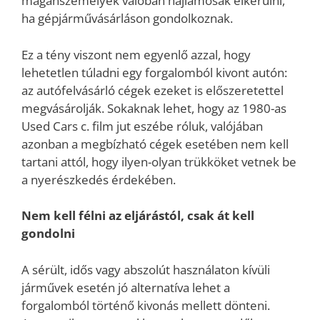
magánszemélyek valóban hajlamosak elkerülni,
ha gépjárművásárláson gondolkoznak.
Ez a tény viszont nem egyenlő azzal, hogy
lehetetlen túladni egy forgalomból kivont autón:
az autófelvásárló cégek ezeket is előszeretettel
megvásárolják. Sokaknak lehet, hogy az 1980-as
Used Cars c. film jut eszébe róluk, valójában
azonban a megbízható cégek esetében nem kell
tartani attól, hogy ilyen-olyan trükköket vetnek be
a nyerészkedés érdekében.
Nem kell félni az eljárástól, csak át kell
gondolni
A sérült, idős vagy abszolút használaton kívüli
járművek esetén jó alternatíva lehet a
forgalomból történő kivonás mellett dönteni.