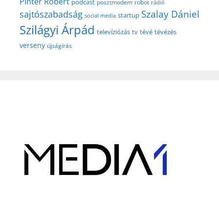
Pintér Róbert
podcast
posztmodem
robot
rádió
Szalay Dániel
sajtószabadság
startup
social media
Szilágyi Árpád
televíziózás
tv
tévé
tévézés
verseny
újságírás