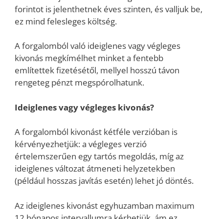
forintot is jelenthetnek éves szinten, és valljuk be,
ez mind felesleges költség.
A forgalomból való ideiglenes vagy végleges
kivonás megkímélhet minket a fentebb
említettek fizetésétől, mellyel hosszú távon
rengeteg pénzt megspórolhatunk.
Ideiglenes vagy végleges kivonás?
A forgalomból kivonást kétféle verzióban is
kérvényezhetjük: a végleges verzió
értelemszerűen egy tartós megoldás, míg az
ideiglenes változat átmeneti helyzetekben
(például hosszas javítás esetén) lehet jó döntés.
Az ideiglenes kivonást egyhuzamban maximum
12 hónapos intervallumra kérhetjük, ám ez