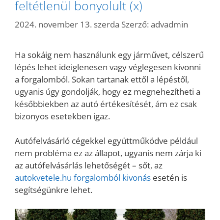
feltétlenül bonyolult (x)
2024. november 13. szerda
Szerző:
advadmin
Ha sokáig nem használunk egy járművet, célszerű
lépés lehet ideiglenesen vagy véglegesen kivonni
a forgalomból. Sokan tartanak ettől a lépéstől,
ugyanis úgy gondolják, hogy ez megnehezítheti a
későbbiekben az autó értékesítését, ám ez csak
bizonyos esetekben igaz.
Autófelvásárló cégekkel együttműködve például
nem probléma ez az állapot, ugyanis nem zárja ki
az autófelvásárlás lehetőségét – sőt, az
autokvetele.hu forgalomból kivonás
esetén is
segítségünkre lehet.