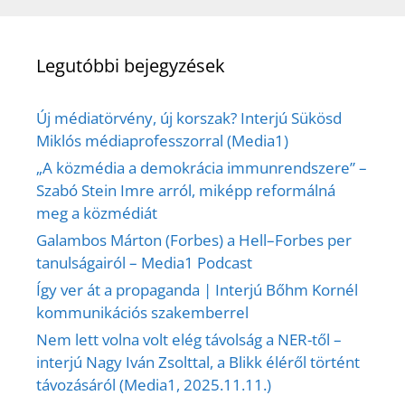
Legutóbbi bejegyzések
Új médiatörvény, új korszak? Interjú Sükösd
Miklós médiaprofesszorral (Media1)
„A közmédia a demokrácia immunrendszere” –
Szabó Stein Imre arról, miképp reformálná
meg a közmédiát
Galambos Márton (Forbes) a Hell–Forbes per
tanulságairól – Media1 Podcast
Így ver át a propaganda | Interjú Bőhm Kornél
kommunikációs szakemberrel
Nem lett volna volt elég távolság a NER-től –
interjú Nagy Iván Zsolttal, a Blikk éléről történt
távozásáról (Media1, 2025.11.11.)