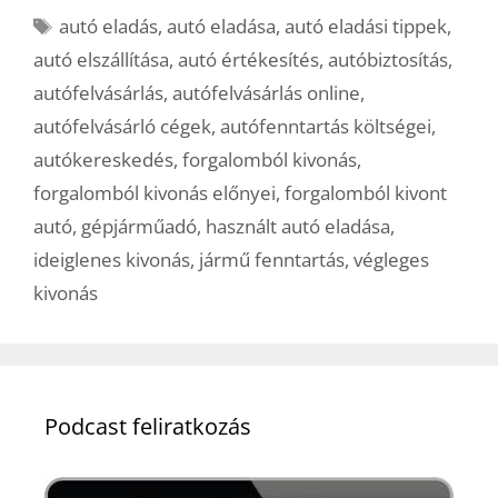
Címkék
autó eladás
,
autó eladása
,
autó eladási tippek
,
autó elszállítása
,
autó értékesítés
,
autóbiztosítás
,
autófelvásárlás
,
autófelvásárlás online
,
autófelvásárló cégek
,
autófenntartás költségei
,
autókereskedés
,
forgalomból kivonás
,
forgalomból kivonás előnyei
,
forgalomból kivont
autó
,
gépjárműadó
,
használt autó eladása
,
ideiglenes kivonás
,
jármű fenntartás
,
végleges
kivonás
Podcast feliratkozás