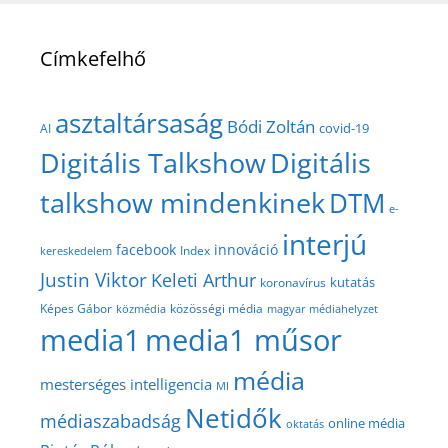
Címkefelhő
asztaltársaság
Bódi Zoltán
covid-19
AI
Digitális Talkshow
Digitális
talkshow mindenkinek
DTM
e-
interjú
facebook
innováció
Index
kereskedelem
Justin Viktor
Keleti Arthur
kutatás
koronavírus
közösségi média
Képes Gábor
közmédia
magyar médiahelyzet
media1
media1 műsor
média
mesterséges intelligencia
MI
Netidők
médiaszabadság
online média
oktatás