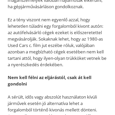
magánszemélyek valóban hajlamosak elkerülni,
ha gépjárművásárláson gondolkoznak.
Ez a tény viszont nem egyenlő azzal, hogy
lehetetlen túladni egy forgalomból kivont autón:
az autófelvásárló cégek ezeket is előszeretettel
megvásárolják. Sokaknak lehet, hogy az 1980-as
Used Cars c. film jut eszébe róluk, valójában
azonban a megbízható cégek esetében nem kell
tartani attól, hogy ilyen-olyan trükköket vetnek be
a nyerészkedés érdekében.
Nem kell félni az eljárástól, csak át kell
gondolni
A sérült, idős vagy abszolút használaton kívüli
járművek esetén jó alternatíva lehet a
forgalomból történő kivonás mellett dönteni.