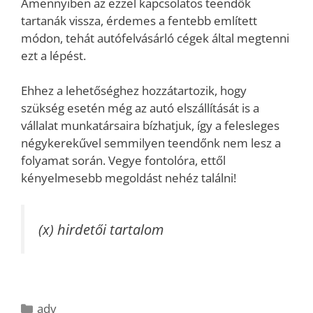
Amennyiben az ezzel kapcsolatos teendők
tartanák vissza, érdemes a fentebb említett
módon, tehát autófelvásárló cégek által megtenni
ezt a lépést.
Ehhez a lehetőséghez hozzátartozik, hogy
szükség esetén még az autó elszállítását is a
vállalat munkatársaira bízhatjuk, így a felesleges
négykerekűvel semmilyen teendőnk nem lesz a
folyamat során. Vegye fontolóra, ettől
kényelmesebb megoldást nehéz találni!
(x) hirdetői tartalom
Kategória
adv