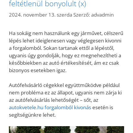
feltétlenül bonyolult (x)
2024. november 13. szerda
Szerző:
advadmin
Ha sokáig nem használunk egy járművet, célszerű
lépés lehet ideiglenesen vagy véglegesen kivonni
a forgalomból. Sokan tartanak ettől a lépéstől,
ugyanis úgy gondolják, hogy ez megnehezítheti a
későbbiekben az autó értékesítését, ám ez csak
bizonyos esetekben igaz.
Autófelvásárló cégekkel együttműködve például
nem probléma ez az állapot, ugyanis nem zárja ki
az autófelvásárlás lehetőségét – sőt, az
autokvetele.hu forgalomból kivonás
esetén is
segítségünkre lehet.