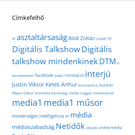
Címkefelhő
asztaltársaság
Bódi Zoltán
covid-19
AI
Digitális Talkshow
Digitális
talkshow mindenkinek
DTM
e-
interjú
facebook
innováció
Index
kereskedelem
Justin Viktor
Keleti Arthur
kutatás
koronavírus
közösségi média
Képes Gábor
közmédia
magyar médiahelyzet
media1
media1 műsor
média
mesterséges intelligencia
MI
Netidők
médiaszabadság
online média
oktatás