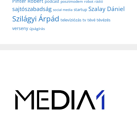
Pintér Róbert
podcast
posztmodem
robot
rádió
Szalay Dániel
sajtószabadság
startup
social media
Szilágyi Árpád
televíziózás
tv
tévé
tévézés
verseny
újságírás