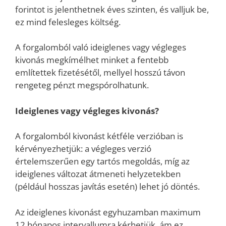
forintot is jelenthetnek éves szinten, és valljuk be,
ez mind felesleges költség.
A forgalomból való ideiglenes vagy végleges
kivonás megkímélhet minket a fentebb
említettek fizetésétől, mellyel hosszú távon
rengeteg pénzt megspórolhatunk.
Ideiglenes vagy végleges kivonás?
A forgalomból kivonást kétféle verzióban is
kérvényezhetjük: a végleges verzió
értelemszerűen egy tartós megoldás, míg az
ideiglenes változat átmeneti helyzetekben
(például hosszas javítás esetén) lehet jó döntés.
Az ideiglenes kivonást egyhuzamban maximum
12 hónapos intervallumra kérhetjük, ám ez