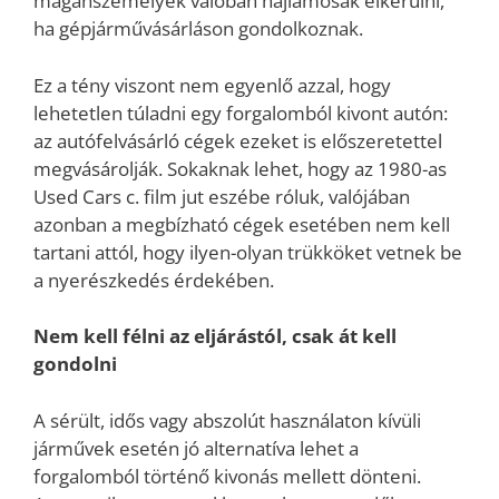
magánszemélyek valóban hajlamosak elkerülni,
ha gépjárművásárláson gondolkoznak.
Ez a tény viszont nem egyenlő azzal, hogy
lehetetlen túladni egy forgalomból kivont autón:
az autófelvásárló cégek ezeket is előszeretettel
megvásárolják. Sokaknak lehet, hogy az 1980-as
Used Cars c. film jut eszébe róluk, valójában
azonban a megbízható cégek esetében nem kell
tartani attól, hogy ilyen-olyan trükköket vetnek be
a nyerészkedés érdekében.
Nem kell félni az eljárástól, csak át kell
gondolni
A sérült, idős vagy abszolút használaton kívüli
járművek esetén jó alternatíva lehet a
forgalomból történő kivonás mellett dönteni.