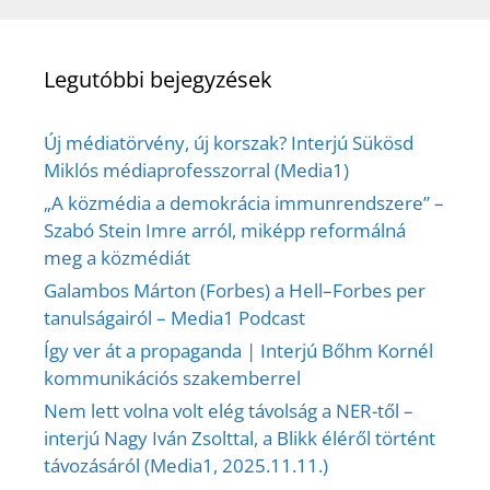
Legutóbbi bejegyzések
Új médiatörvény, új korszak? Interjú Sükösd
Miklós médiaprofesszorral (Media1)
„A közmédia a demokrácia immunrendszere” –
Szabó Stein Imre arról, miképp reformálná
meg a közmédiát
Galambos Márton (Forbes) a Hell–Forbes per
tanulságairól – Media1 Podcast
Így ver át a propaganda | Interjú Bőhm Kornél
kommunikációs szakemberrel
Nem lett volna volt elég távolság a NER-től –
interjú Nagy Iván Zsolttal, a Blikk éléről történt
távozásáról (Media1, 2025.11.11.)