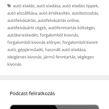
Címkék
autó eladás
,
autó eladása
,
autó eladási tippek
,
autó elszállítása
,
autó értékesítés
,
autóbiztosítás
,
autófelvásárlás
,
autófelvásárlás online
,
autófelvásárló cégek
,
autófenntartás költségei
,
autókereskedés
,
forgalomból kivonás
,
forgalomból kivonás előnyei
,
forgalomból kivont
autó
,
gépjárműadó
,
használt autó eladása
,
ideiglenes kivonás
,
jármű fenntartás
,
végleges
kivonás
Podcast feliratkozás