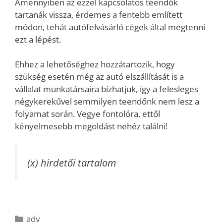
Amennyiben az ezzel kapcsolatos teendők
tartanák vissza, érdemes a fentebb említett
módon, tehát autófelvásárló cégek által megtenni
ezt a lépést.
Ehhez a lehetőséghez hozzátartozik, hogy
szükség esetén még az autó elszállítását is a
vállalat munkatársaira bízhatjuk, így a felesleges
négykerekűvel semmilyen teendőnk nem lesz a
folyamat során. Vegye fontolóra, ettől
kényelmesebb megoldást nehéz találni!
(x) hirdetői tartalom
Kategória
adv