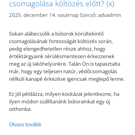
csomagolása költözés előtt? (x)
2025. december 14. vasárnap
Szerző:
advadmin
Sokan alábecsülik a bútorok körültekintő
csomagolásának fontosságát költözés során,
pedig elengedhetetlen része ahhoz, hogy
értéktárgyaink sérülésmentesen érkezzenek
meg az új lakóhelyünkre. Talán Ön is tapasztalta
már, hogy egy teljesen natúr, védőcsomagolás
nélküli kanapé érkezése igencsak meglepő lenne.
Ez jól példázza, milyen kockázat jelentkezne, ha
ilyen módon szállítanánk bútorainkat egy új
otthonba.
Olvass tovább