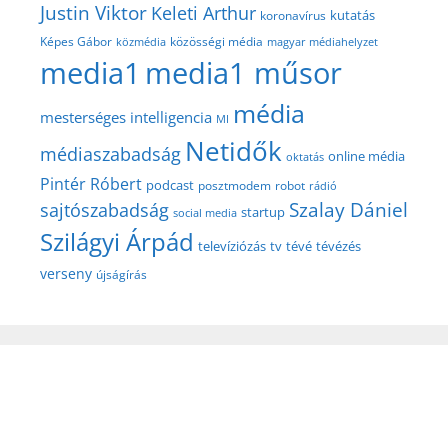
Justin Viktor
Keleti Arthur
kutatás
koronavírus
közösségi média
Képes Gábor
közmédia
magyar médiahelyzet
media1
media1 műsor
média
mesterséges intelligencia
MI
Netidők
médiaszabadság
online média
oktatás
Pintér Róbert
podcast
posztmodem
robot
rádió
Szalay Dániel
sajtószabadság
startup
social media
Szilágyi Árpád
televíziózás
tv
tévé
tévézés
verseny
újságírás