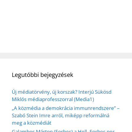
Legutóbbi bejegyzések
Új médiatörvény, új korszak? Interjú Sükösd
Miklós médiaprofesszorral (Media1)
„A közmédia a demokrácia immunrendszere” –
Szabó Stein Imre arról, miképp reformálná
meg a közmédiát
Galambos Márton (Forbes) a Hell–Forbes per