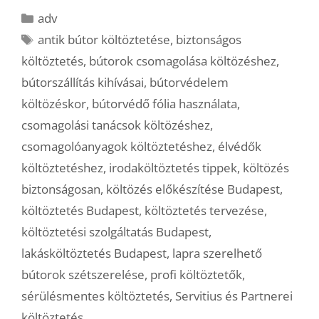
Kategória
adv
Címkék
antik bútor költöztetése
,
biztonságos
költöztetés
,
bútorok csomagolása költözéshez
,
bútorszállítás kihívásai
,
bútorvédelem
költözéskor
,
bútorvédő fólia használata
,
csomagolási tanácsok költözéshez
,
csomagolóanyagok költöztetéshez
,
élvédők
költöztetéshez
,
irodaköltöztetés tippek
,
költözés
biztonságosan
,
költözés előkészítése Budapest
,
költöztetés Budapest
,
költöztetés tervezése
,
költöztetési szolgáltatás Budapest
,
lakásköltöztetés Budapest
,
lapra szerelhető
bútorok szétszerelése
,
profi költöztetők
,
sérülésmentes költöztetés
,
Servitius és Partnerei
költöztetés