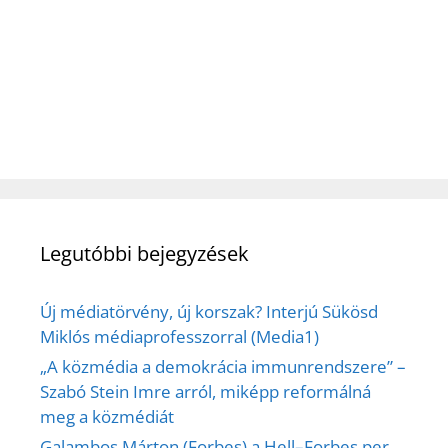
Legutóbbi bejegyzések
Új médiatörvény, új korszak? Interjú Sükösd
Miklós médiaprofesszorral (Media1)
„A közmédia a demokrácia immunrendszere” –
Szabó Stein Imre arról, miképp reformálná
meg a közmédiát
Galambos Márton (Forbes) a Hell–Forbes per