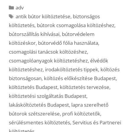
Kategória
adv
Címkék
antik bútor költöztetése
,
biztonságos
költöztetés
,
bútorok csomagolása költözéshez
,
bútorszállítás kihívásai
,
bútorvédelem
költözéskor
,
bútorvédő fólia használata
,
csomagolási tanácsok költözéshez
,
csomagolóanyagok költöztetéshez
,
élvédők
költöztetéshez
,
irodaköltöztetés tippek
,
költözés
biztonságosan
,
költözés előkészítése Budapest
,
költöztetés Budapest
,
költöztetés tervezése
,
költöztetési szolgáltatás Budapest
,
lakásköltöztetés Budapest
,
lapra szerelhető
bútorok szétszerelése
,
profi költöztetők
,
sérülésmentes költöztetés
,
Servitius és Partnerei
költöztetés