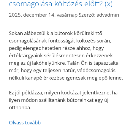
csomagolása költözés előtt? (x)
2025. december 14. vasárnap
Szerző:
advadmin
Sokan alábecsülik a bútorok körültekintő
csomagolásának fontosságát költözés során,
pedig elengedhetetlen része ahhoz, hogy
értéktárgyaink sérülésmentesen érkezzenek
meg az új lakóhelyünkre. Talán Ön is tapasztalta
már, hogy egy teljesen natúr, védőcsomagolás
nélküli kanapé érkezése igencsak meglepő lenne.
Ez jól példázza, milyen kockázat jelentkezne, ha
ilyen módon szállítanánk bútorainkat egy új
otthonba.
Olvass tovább