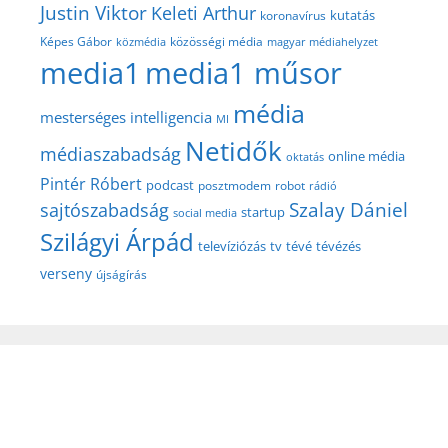
Justin Viktor
Keleti Arthur
kutatás
koronavírus
közösségi média
Képes Gábor
közmédia
magyar médiahelyzet
media1
media1 műsor
média
mesterséges intelligencia
MI
Netidők
médiaszabadság
online média
oktatás
Pintér Róbert
podcast
posztmodem
robot
rádió
Szalay Dániel
sajtószabadság
startup
social media
Szilágyi Árpád
televíziózás
tv
tévé
tévézés
verseny
újságírás