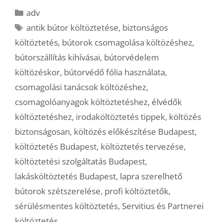
Kategória
adv
Címkék
antik bútor költöztetése
,
biztonságos
költöztetés
,
bútorok csomagolása költözéshez
,
bútorszállítás kihívásai
,
bútorvédelem
költözéskor
,
bútorvédő fólia használata
,
csomagolási tanácsok költözéshez
,
csomagolóanyagok költöztetéshez
,
élvédők
költöztetéshez
,
irodaköltöztetés tippek
,
költözés
biztonságosan
,
költözés előkészítése Budapest
,
költöztetés Budapest
,
költöztetés tervezése
,
költöztetési szolgáltatás Budapest
,
lakásköltöztetés Budapest
,
lapra szerelhető
bútorok szétszerelése
,
profi költöztetők
,
sérülésmentes költöztetés
,
Servitius és Partnerei
költöztetés