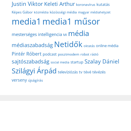
Justin Viktor
Keleti Arthur
kutatás
koronavírus
közösségi média
Képes Gábor
közmédia
magyar médiahelyzet
media1
media1 műsor
média
mesterséges intelligencia
MI
Netidők
médiaszabadság
online média
oktatás
Pintér Róbert
podcast
posztmodem
robot
rádió
Szalay Dániel
sajtószabadság
startup
social media
Szilágyi Árpád
televíziózás
tv
tévé
tévézés
verseny
újságírás