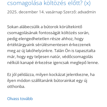
csomagolása költözés előtt? (x)
2025. december 14. vasárnap
Szerző:
advadmin
Sokan alábecsülik a bútorok körültekintő
csomagolásának fontosságát költözés során,
pedig elengedhetetlen része ahhoz, hogy
értéktárgyaink sérülésmentesen érkezzenek
meg az új lakóhelyünkre. Talán Ön is tapasztalta
már, hogy egy teljesen natúr, védőcsomagolás
nélküli kanapé érkezése igencsak meglepő lenne.
Ez jól példázza, milyen kockázat jelentkezne, ha
ilyen módon szállítanánk bútorainkat egy új
otthonba.
Olvass tovább