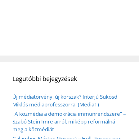
Legutóbbi bejegyzések
Új médiatörvény, új korszak? Interjú Sükösd
Miklós médiaprofesszorral (Media1)
„A közmédia a demokrácia immunrendszere” –
Szabó Stein Imre arról, miképp reformálná
meg a közmédiát
Galambos Márton (Forbes) a Hell–Forbes per