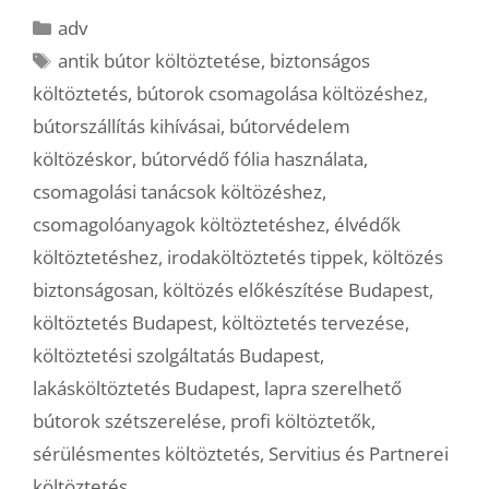
Kategória
adv
Címkék
antik bútor költöztetése
,
biztonságos
költöztetés
,
bútorok csomagolása költözéshez
,
bútorszállítás kihívásai
,
bútorvédelem
költözéskor
,
bútorvédő fólia használata
,
csomagolási tanácsok költözéshez
,
csomagolóanyagok költöztetéshez
,
élvédők
költöztetéshez
,
irodaköltöztetés tippek
,
költözés
biztonságosan
,
költözés előkészítése Budapest
,
költöztetés Budapest
,
költöztetés tervezése
,
költöztetési szolgáltatás Budapest
,
lakásköltöztetés Budapest
,
lapra szerelhető
bútorok szétszerelése
,
profi költöztetők
,
sérülésmentes költöztetés
,
Servitius és Partnerei
költöztetés