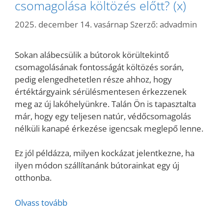
csomagolása költözés előtt? (x)
2025. december 14. vasárnap
Szerző:
advadmin
Sokan alábecsülik a bútorok körültekintő
csomagolásának fontosságát költözés során,
pedig elengedhetetlen része ahhoz, hogy
értéktárgyaink sérülésmentesen érkezzenek
meg az új lakóhelyünkre. Talán Ön is tapasztalta
már, hogy egy teljesen natúr, védőcsomagolás
nélküli kanapé érkezése igencsak meglepő lenne.
Ez jól példázza, milyen kockázat jelentkezne, ha
ilyen módon szállítanánk bútorainkat egy új
otthonba.
Olvass tovább