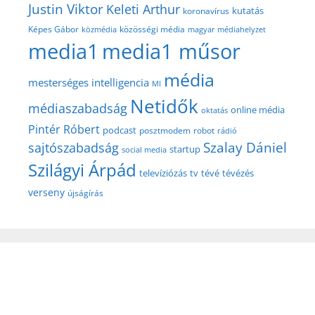
Justin Viktor
Keleti Arthur
kutatás
koronavírus
közösségi média
Képes Gábor
közmédia
magyar médiahelyzet
media1
media1 műsor
média
mesterséges intelligencia
MI
Netidők
médiaszabadság
online média
oktatás
Pintér Róbert
podcast
posztmodem
robot
rádió
Szalay Dániel
sajtószabadság
startup
social media
Szilágyi Árpád
televíziózás
tv
tévé
tévézés
verseny
újságírás