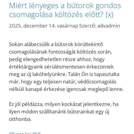
Miért lényeges a bútorok gondos
csomagolása költözés előtt? (x)
2025. december 14. vasárnap
Szerző:
advadmin
Sokan alábecsülik a bútorok körültekintő
csomagolásának fontosságát költözés során,
pedig elengedhetetlen része ahhoz, hogy
értéktárgyaink sérülésmentesen érkezzenek
meg az új lakóhelyünkre. Talán Ön is tapasztalta
már, hogy egy teljesen natúr, védőcsomagolás
nélküli kanapé érkezése igencsak meglepő lenne.
Ez jól példázza, milyen kockázat jelentkezne, ha
ilyen módon szállítanánk bútorainkat egy új
otthonba.