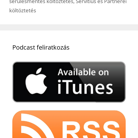
sérülésmentes költöztetés
,
Servitius és Partnerei
költöztetés
Podcast feliratkozás