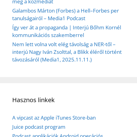
meg a közmédiát
Galambos Márton (Forbes) a Hell–Forbes per
tanulságairól – Media1 Podcast
Így ver át a propaganda | Interjú Bőhm Kornél
kommunikációs szakemberrel
Nem lett volna volt elég távolság a NER-től –
interjú Nagy Iván Zsolttal, a Blikk éléről történt
távozásáról (Media1, 2025.11.11.)
Hasznos linkek
A vipcast az Apple iTunes Store-ban
Juice podcast program
Podcast applikációk Android operációs