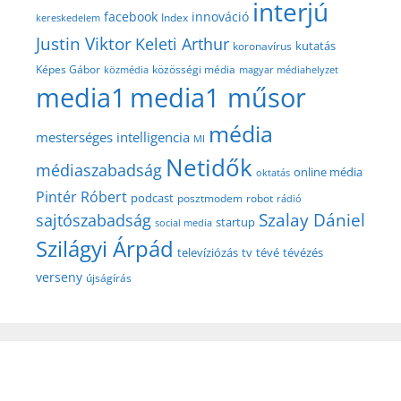
interjú
facebook
innováció
Index
kereskedelem
Justin Viktor
Keleti Arthur
kutatás
koronavírus
közösségi média
Képes Gábor
közmédia
magyar médiahelyzet
media1
media1 műsor
média
mesterséges intelligencia
MI
Netidők
médiaszabadság
online média
oktatás
Pintér Róbert
podcast
posztmodem
robot
rádió
Szalay Dániel
sajtószabadság
startup
social media
Szilágyi Árpád
televíziózás
tv
tévé
tévézés
verseny
újságírás