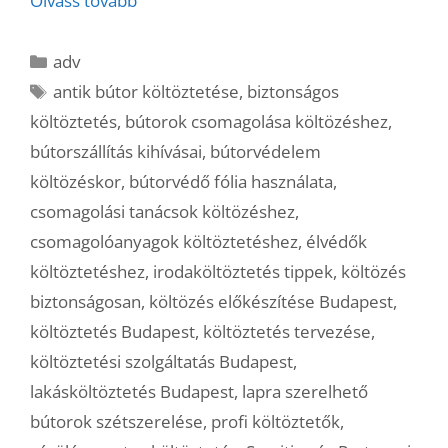
Olvass tovább
Kategória
adv
Címkék
antik bútor költöztetése
,
biztonságos
költöztetés
,
bútorok csomagolása költözéshez
,
bútorszállítás kihívásai
,
bútorvédelem
költözéskor
,
bútorvédő fólia használata
,
csomagolási tanácsok költözéshez
,
csomagolóanyagok költöztetéshez
,
élvédők
költöztetéshez
,
irodaköltöztetés tippek
,
költözés
biztonságosan
,
költözés előkészítése Budapest
,
költöztetés Budapest
,
költöztetés tervezése
,
költöztetési szolgáltatás Budapest
,
lakásköltöztetés Budapest
,
lapra szerelhető
bútorok szétszerelése
,
profi költöztetők
,