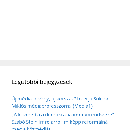
Legutóbbi bejegyzések
Új médiatörvény, új korszak? Interjú Sükösd
Miklós médiaprofesszorral (Media1)
„A közmédia a demokrácia immunrendszere” –
Szabó Stein Imre arról, miképp reformálná
meg a közmédiát