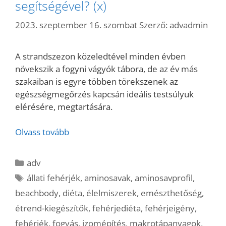
segítségével? (x)
2023. szeptember 16. szombat
Szerző:
advadmin
A strandszezon közeledtével minden évben
növekszik a fogyni vágyók tábora, de az év más
szakaiban is egyre többen törekszenek az
egészségmegőrzés kapcsán ideális testsúlyuk
elérésére, megtartására.
Olvass tovább
Kategória
adv
Címkék
állati fehérjék
,
aminosavak
,
aminosavprofil
,
beachbody
,
diéta
,
élelmiszerek
,
emészthetőség
,
étrend-kiegészítők
,
fehérjediéta
,
fehérjeigény
,
fehérjék
,
fogyás
,
izomépítés
,
makrotápanyagok
,