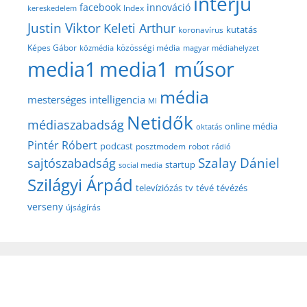
interjú
facebook
innováció
Index
kereskedelem
Justin Viktor
Keleti Arthur
kutatás
koronavírus
közösségi média
Képes Gábor
közmédia
magyar médiahelyzet
media1
media1 műsor
média
mesterséges intelligencia
MI
Netidők
médiaszabadság
online média
oktatás
Pintér Róbert
podcast
posztmodem
robot
rádió
Szalay Dániel
sajtószabadság
startup
social media
Szilágyi Árpád
televíziózás
tv
tévé
tévézés
verseny
újságírás