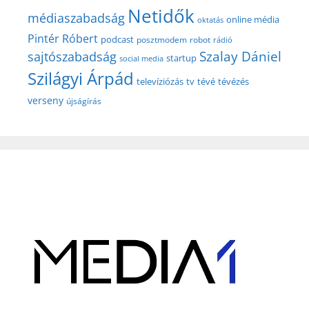
Netidők
médiaszabadság
online média
oktatás
Pintér Róbert
podcast
posztmodem
robot
rádió
Szalay Dániel
sajtószabadság
startup
social media
Szilágyi Árpád
televíziózás
tv
tévé
tévézés
verseny
újságírás