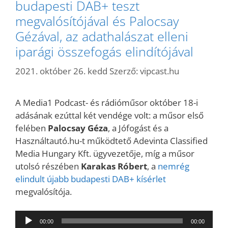
budapesti DAB+ teszt
megvalósítójával és Palocsay
Gézával, az adathalászat elleni
iparági összefogás elindítójával
2021. október 26. kedd
Szerző:
vipcast.hu
A Media1 Podcast- és rádióműsor október 18-i
adásának ezúttal két vendége volt: a műsor első
felében
Palocsay Géza
, a Jófogást és a
Használtautó.hu-t működtető Adevinta Classified
Media Hungary Kft. ügyvezetője, míg a műsor
utolsó részében
Karakas Róbert
, a
nemrég
elindult újabb budapesti DAB+ kísérlet
megvalósítója.
Audió
00:00
00:00