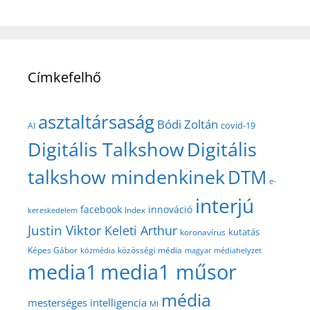
Címkefelhő
asztaltársaság
Bódi Zoltán
covid-19
AI
Digitális Talkshow
Digitális
talkshow mindenkinek
DTM
e-
interjú
facebook
innováció
Index
kereskedelem
Justin Viktor
Keleti Arthur
kutatás
koronavírus
közösségi média
Képes Gábor
közmédia
magyar médiahelyzet
media1
media1 műsor
média
mesterséges intelligencia
MI