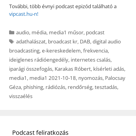
További, több évnyi podcast epizód található a
vipcast.hu-n!
Kategória
audio
,
média
,
media1 műsor
,
podcast
Címkék
adathalászat
,
broadcast kr
,
DAB
,
digital audio
broadcasting
,
e-kereskedelem
,
frekvencia
,
ideiglenes rádióengedély
,
internetes csalás
,
iparági összefogás
,
Karakas Róbert
,
kísérleti adás
,
media1
,
media1 2021-10-18
,
nyomozás
,
Palocsay
Géza
,
phishing
,
rádiózás
,
rendőrség
,
tesztadás
,
visszaélés
Podcast feliratkozás