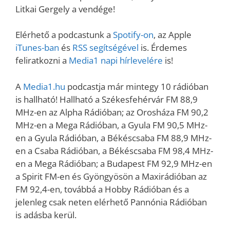
Litkai Gergely a vendége!
Elérhető a podcastunk a
Spotify-on
, az Apple
iTunes-ban
és
RSS segítségével
is. Érdemes
feliratkozni a
Media1 napi hírlevelére
is!
A
Media1.hu
podcastja már mintegy 10 rádióban
is hallható! Hallható a Székesfehérvár FM 88,9
MHz-en az Alpha Rádióban; az Orosháza FM 90,2
MHz-en a Mega Rádióban, a Gyula FM 90,5 MHz-
en a Gyula Rádióban, a Békéscsaba FM 88,9 MHz-
en a Csaba Rádióban, a Békéscsaba FM 98,4 MHz-
en a Mega Rádióban; a Budapest FM 92,9 MHz-en
a Spirit FM-en és Gyöngyösön a Maxirádióban az
FM 92,4-en, továbbá a Hobby Rádióban és a
jelenleg csak neten elérhető Pannónia Rádióban
is adásba kerül.