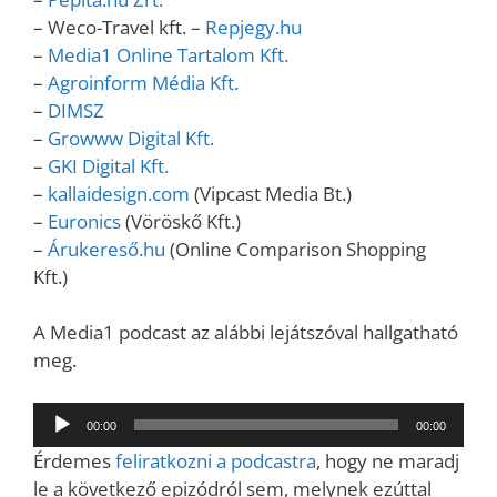
– Weco-Travel kft. –
Repjegy.hu
–
Media1 Online Tartalom Kft.
–
Agroinform Média Kft.
–
DIMSZ
–
Growww Digital Kft.
–
GKI Digital Kft.
–
kallaidesign.com
(Vipcast Media Bt.)
–
Euronics
(Vöröskő Kft.)
–
Árukereső.hu
(Online Comparison Shopping
Kft.)
A Media1 podcast az alábbi lejátszóval hallgatható
meg.
Audió
00:00
00:00
lejátszó
Érdemes
feliratkozni a podcastra
, hogy ne maradj
le a következő epizódról sem, melynek ezúttal