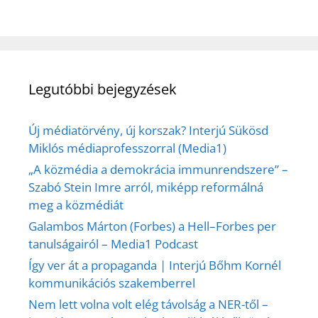
Legutóbbi bejegyzések
Új médiatörvény, új korszak? Interjú Sükösd
Miklós médiaprofesszorral (Media1)
„A közmédia a demokrácia immunrendszere” –
Szabó Stein Imre arról, miképp reformálná
meg a közmédiát
Galambos Márton (Forbes) a Hell–Forbes per
tanulságairól – Media1 Podcast
Így ver át a propaganda | Interjú Bőhm Kornél
kommunikációs szakemberrel
Nem lett volna volt elég távolság a NER-től –