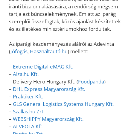
iránti bizalom aláásására, a rendőrség mégsem
tartja ezt bűncselekménynek. Emiatt az iparág
szereplői összefogtak, közös ajánlást készítettek
és az illetékes minisztériumokhoz fordultak.
Az iparági kezdeményezés aláírói az Adevinta
(
Jófogás
,
Használtautó.hu
) mellett:
–
Extreme Digital-eMAG Kft.
–
Alza.hu Kft.
– Delivery Hero Hungary Kft. (
Foodpanda
)
–
DHL Express Magyarország Kft.
–
Praktiker Kft.
–
GLS General Logistics Systems Hungary Kft.
–
Szallas.hu Zrt.
–
WEBSHIPPY Magyarország Kft.
–
ALVEOLA Kft.
–
Pepita.hu Zrt.