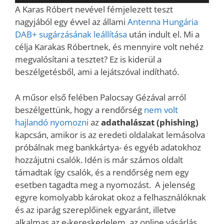
lejátszó
A Karas Róbert nevével fémjelezett teszt
nagyjából egy évvel az állami
Antenna Hungária
DAB+ sugárzásának leállítása
után indult el. Mi a
célja Karakas Róbertnek, és mennyire volt nehéz
megvalósítani a tesztet? Ez is kiderül a
beszélgetésből, ami a lejátszóval indítható.
A műsor első felében Palocsay Gézával arról
beszélgettünk, hogy a rendőrség
nem volt
hajlandó nyomozni
az
adathalászat (phishing)
kapcsán, amikor is az eredeti oldalakat lemásolva
próbálnak meg bankkártya- és egyéb adatokhoz
hozzájutni csalók. Idén is már számos oldalt
támadtak így csalók, és a rendőrség nem egy
esetben tagadta meg a nyomozást. A jelenség
egyre komolyabb károkat okoz a felhasználóknak
és az iparág szereplőinek egyaránt, illetve
alkalmas az e-kereskedelem, az online vásárlás