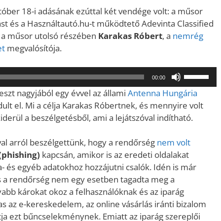
óber 18-i adásának ezúttal két vendége volt: a műsor
gást és a Használtautó.hu-t működtető Adevinta Classified
g a műsor utolsó részében
Karakas Róbert
, a
nemrég
et
megvalósítója.
A
00:00
hangerő
eszt nagyjából egy évvel az állami
Antenna Hungária
növeléséh
ult el. Mi a célja Karakas Róbertnek, és mennyire volt
illetőleg
iderül a beszélgetésből, ami a lejátszóval indítható.
csökkent
a
al arról beszélgettünk, hogy a rendőrség
nem volt
Fel/Le
(phishing)
kapcsán, amikor is az eredeti oldalakat
billentyűk
 és egyéb adatokhoz hozzájutni csalók. Idén is már
kell
és a rendőrség nem egy esetben tagadta meg a
használni.
bb károkat okoz a felhasználóknak és az iparág
as az e-kereskedelem, az online vásárlás iránti bizalom
ja ezt bűncselekménynek. Emiatt az iparág szereplői