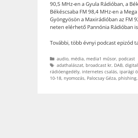
90,5 MHz-en a Gyula Rádióban, a Bé
Békéscsaba FM 98,4 MHz-en a Mega R
Gyöngyösön a Maxirádióban az FM 92,
neten elérhető Pannónia Rádióban is
További, több évnyi podcast epizód t
Kategória
audio
,
média
,
media1 műsor
,
podcast
Címkék
adathalászat
,
broadcast kr
,
DAB
,
digita
rádióengedély
,
internetes csalás
,
iparági 
10-18
,
nyomozás
,
Palocsay Géza
,
phishing