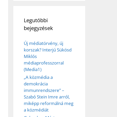
Legutóbbi
bejegyzések
Új médiatörvény, új
korszak? Interjú Sükösd
Miklós
médiaprofesszorral
(Media1)
„A közmédia a
demokrácia
immunrendszere” –
Szabó Stein Imre arról,
miképp reformálná meg
a közmédiát