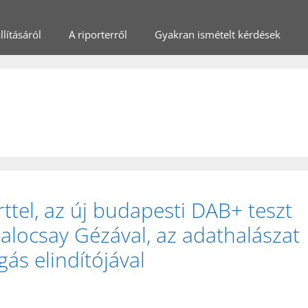
lításáról
A riporterről
Gyakran ismételt kérdések
ttel, az új budapesti DAB+ teszt
Palocsay Gézával, az adathalászat
gás elindítójával