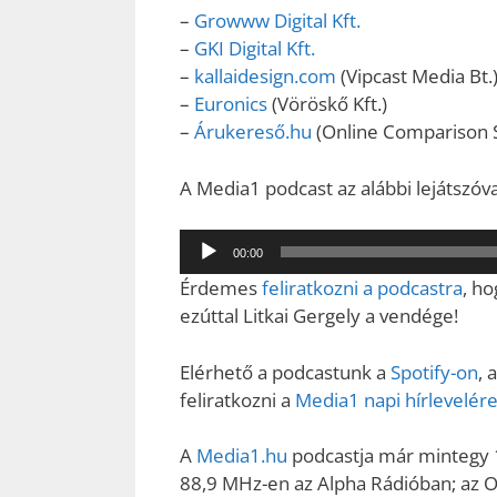
–
Growww Digital Kft.
–
GKI Digital Kft.
–
kallaidesign.com
(Vipcast Media Bt.
–
Euronics
(Vöröskő Kft.)
–
Árukereső.hu
(Online Comparison S
A Media1 podcast az alábbi lejátszóv
Audió
00:00
lejátszó
Érdemes
feliratkozni a podcastra
, h
ezúttal Litkai Gergely a vendége!
Elérhető a podcastunk a
Spotify-on
, 
feliratkozni a
Media1 napi hírlevelér
A
Media1.hu
podcastja már mintegy 1
88,9 MHz-en az Alpha Rádióban; az 