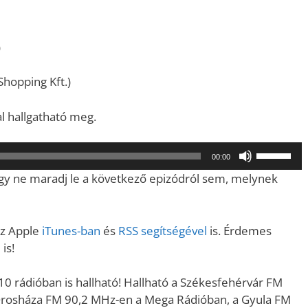
)
hopping Kft.)
al hallgatható meg.
A
00:00
hangerő
ogy ne maradj le a következő epizódról sem, melynek
növeléséh
illetőleg
csökkent
az Apple
iTunes-ban
és
RSS segítségével
is. Érdemes
a
e
is!
Fel/Le
billentyűk
0 rádióban is hallható! Hallható a Székesfehérvár FM
kell
Orosháza FM 90,2 MHz-en a Mega Rádióban, a Gyula FM
használni.