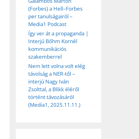
Galambos Márton
(Forbes) a Hell–Forbes
per tanulságairól –
Media1 Podcast
Így ver át a propaganda |
Interjú Bőhm Kornél
kommunikációs
szakemberrel
Nem lett volna volt elég
távolság a NER-től –
interjú Nagy Iván
ez,
Zsolttal, a Blikk éléről
történt távozásáról
éséhez
(Media1, 2025.11.11.)
et