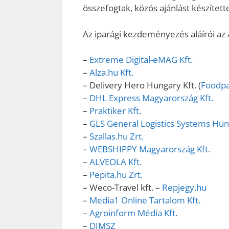
összefogtak, közös ajánlást készített
Az iparági kezdeményezés aláírói az 
–
Extreme Digital-eMAG Kft.
–
Alza.hu Kft.
– Delivery Hero Hungary Kft. (
Foodp
–
DHL Express Magyarország Kft.
–
Praktiker Kft.
–
GLS General Logistics Systems Hung
–
Szallas.hu Zrt.
–
WEBSHIPPY Magyarország Kft.
–
ALVEOLA Kft.
–
Pepita.hu Zrt.
– Weco-Travel kft. –
Repjegy.hu
–
Media1 Online Tartalom Kft.
–
Agroinform Média Kft.
–
DIMSZ