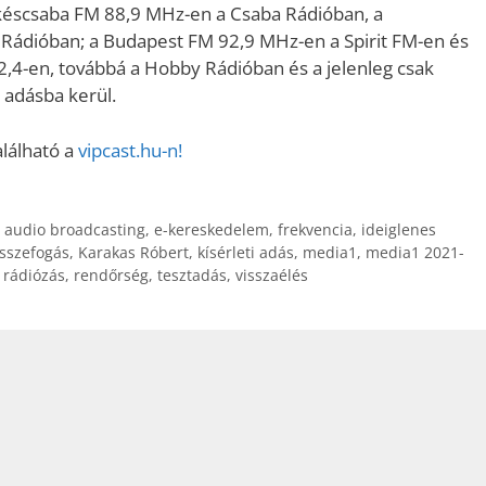
késcsaba FM 88,9 MHz-en a Csaba Rádióban, a
ádióban; a Budapest FM 92,9 MHz-en a Spirit FM-en és
4-en, továbbá a Hobby Rádióban és a jelenleg csak
 adásba kerül.
alálható a
vipcast.hu-n!
l audio broadcasting
,
e-kereskedelem
,
frekvencia
,
ideiglenes
összefogás
,
Karakas Róbert
,
kísérleti adás
,
media1
,
media1 2021-
,
rádiózás
,
rendőrség
,
tesztadás
,
visszaélés