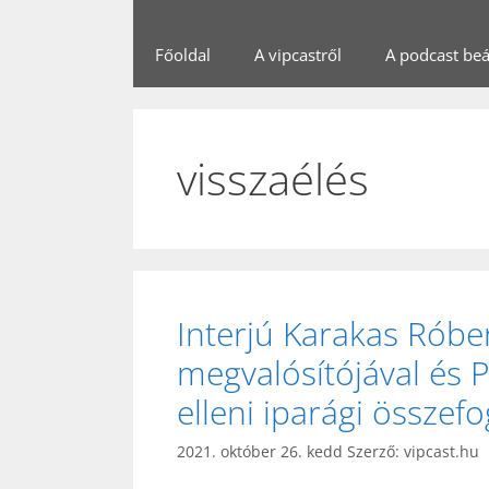
Főoldal
A vipcastről
A podcast beál
visszaélés
Interjú Karakas Róber
megvalósítójával és 
elleni iparági összefo
2021. október 26. kedd
Szerző:
vipcast.hu