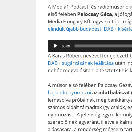
A Media1 Podcast- és rádióműsor okt
első felében
Palocsay Géza
, a Jófo
Media Hungary Kft. ügyvezetője, mí
elindult újabb budapesti DAB+ kísérl
Audió
00:00
lejátszó
A Karas Róbert nevével fémjelezett t
DAB+ sugárzásának leállítása
után ind
nehéz megvalósítani a tesztet? Ez is k
A műsor első felében Palocsay Gézáv
hajlandó nyomozni
az
adathalászat 
lemásolva próbálnak meg bankkártya-
számos oldalt támadtak így csalók, 
nyomozást. A jelenség egyre komolya
szereplőinek egyaránt, illetve alkalm
aláásására, a rendőrség mégsem tart