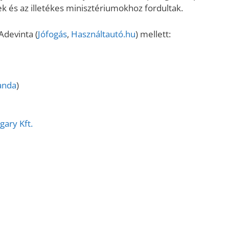
ek és az illetékes minisztériumokhoz fordultak.
Adevinta (
Jófogás
,
Használtautó.hu
) mellett:
anda
)
ary Kft.